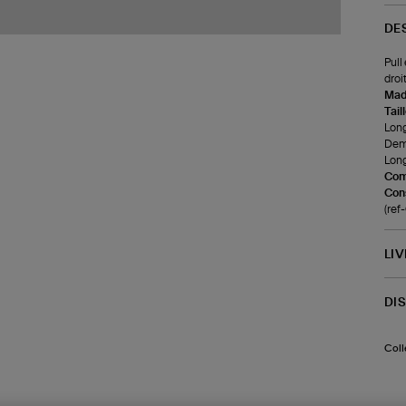
DE
Pull
droi
Made
Tail
Long
Demi
Long
Com
Cons
(ref
LI
DI
Coll