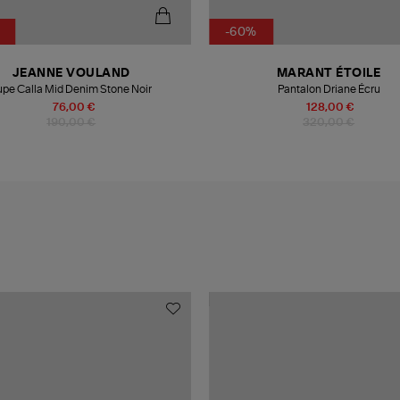
-60%
JEANNE VOULAND
MARANT ÉTOILE
upe Calla Mid Denim Stone Noir
Pantalon Driane Écru
76,00 €
128,00 €
190,00 €
320,00 €