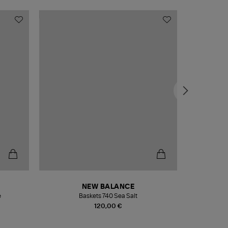
NEW BALANCE
e
Baskets 740 Sea Salt
Veste
120,00 €