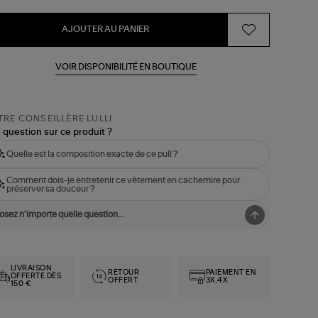
AJOUTER AU PANIER
VOIR DISPONIBILITÉ EN BOUTIQUE
RE CONSEILLÈRE LULLI
 question sur ce produit ?
Quelle est la composition exacte de ce pull ?
Comment dois-je entretenir ce vêtement en cachemire pour
préserver sa douceur ?
LIVRAISON
RETOUR
PAIEMENT EN
OFFERTE DÈS
OFFERT
3X,4X
150 €