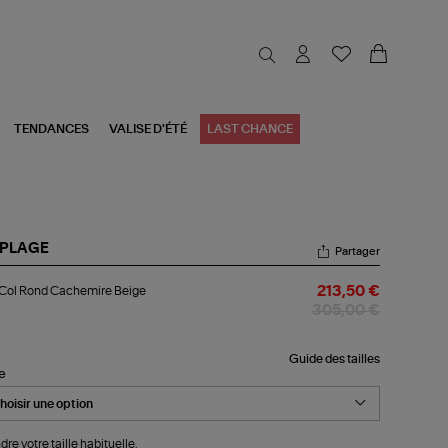
TENDANCES
VALISE D'ÉTÉ
LAST CHANCE
 PLAGE
Partager
l
 Col Rond Cachemire Beige
213,50 €
nd
305,00 €
chemire
ige
Guide des tailles
le
dre votre taille habituelle.