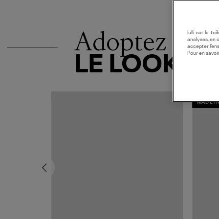
Adoptez
lulli-sur-la-t
analyses, en 
accepter l’en
Pour en savoir
LE LOOK
MADE I