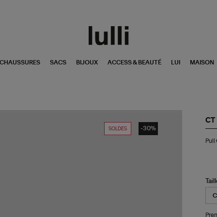
CHAUSSURES
SACS
BIJOUX
ACCESS & BEAUTÉ
LUI
MAISON
CT
-30%
SOLDES
Pul
Pull
Col
Ro
Ca
Be
Tail
Pren