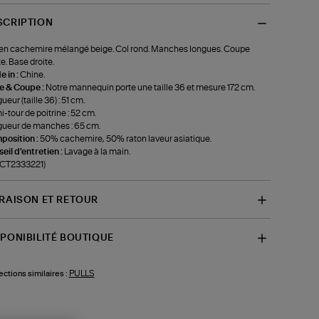
SCRIPTION
 en cachemire mélangé beige. Col rond. Manches longues. Coupe
te. Base droite.
 in :
Chine.
le & Coupe :
Notre mannequin porte une taille 36 et mesure 172 cm.
ueur (taille 36) : 51 cm.
-tour de poitrine : 52 cm.
ueur de manches : 65 cm.
position :
50% cachemire, 50% raton laveur asiatique.
eil d'entretien :
Lavage à la main.
-CT2333221)
VRAISON ET RETOUR
SPONIBILITÉ BOUTIQUE
PULLS
ections similaires :