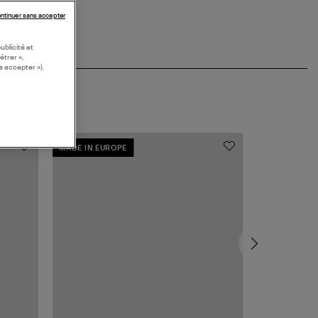
ntinuer sans accepter
ublicité et
étrer »,
s accepter »).
MADE IN EUROPE