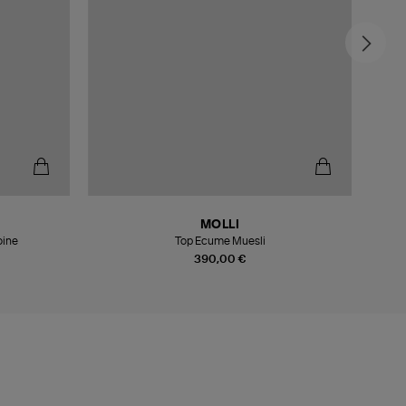
MOLLI
oine
Top Ecume Muesli
390,00 €