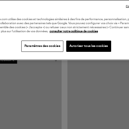
Co
oile.com utilise des cookies et technologies similaires à des fins de performance, personnalisation, p
collaboration avec des partenaires tels que Google. Vous pouvez configurer vos choix via « Param
semble des cookies (« J’accepte ») ou refuser ceux non strictement nécessaires (« Continuer san
 plus sur l’utilisation de vos données,
consulter notre politique de cookies
Paramètres des cookies
Autoriser tous les cookies
N EUROPE