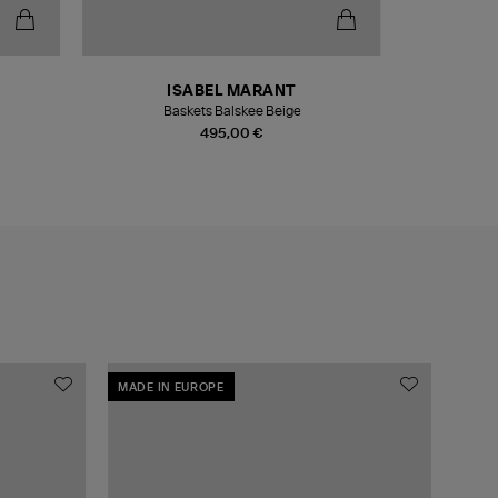
-30%
ISABEL MARANT
Baskets Balskee Beige
Gil
495,00 €
MADE IN EUROPE