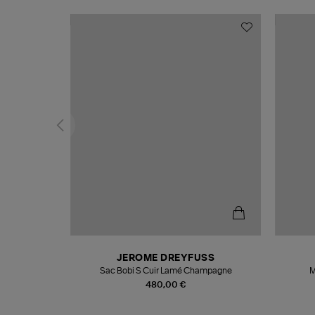
N
JEROME DREYFUSS
te
Sac Bobi S Cuir Lamé Champagne
M
480,00 €