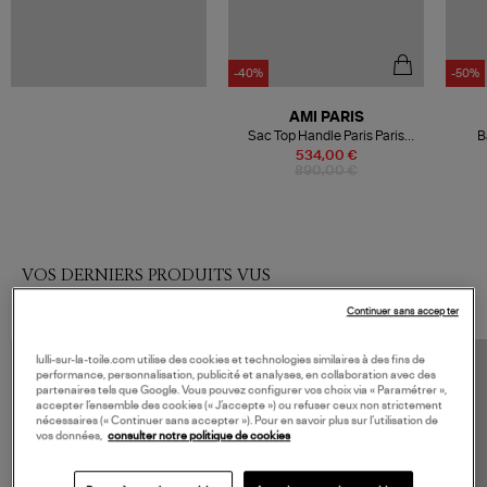
-40%
-50%
AMI PARIS
Sac Top Handle Paris Paris
B
Marron
534,00 €
890,00 €
VOS DERNIERS PRODUITS VUS
Continuer sans accepter
lulli-sur-la-toile.com utilise des cookies et technologies similaires à des fins de
performance, personnalisation, publicité et analyses, en collaboration avec des
partenaires tels que Google. Vous pouvez configurer vos choix via « Paramétrer »,
accepter l’ensemble des cookies (« J’accepte ») ou refuser ceux non strictement
nécessaires (« Continuer sans accepter »). Pour en savoir plus sur l’utilisation de
vos données,
consulter notre politique de cookies