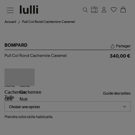
Aller au contenu principal
Accueil
Pull Col Rond Cachemire Caramel
BOMPARD
Partager
Pull
Pull Col Rond Cachemire Caramel
340,00 €
Col
Rond
Cachemire
Caramel
Guide des tailles
Taille
Prendre votre taille habituelle.