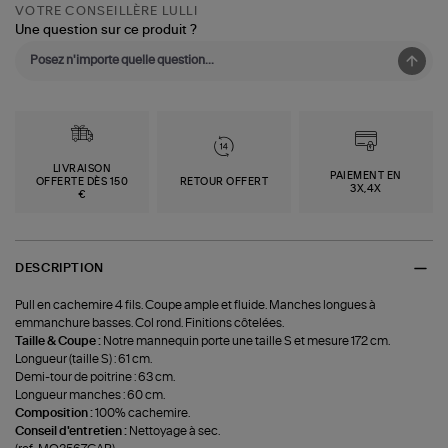
VOTRE CONSEILLÈRE LULLI
Une question sur ce produit ?
LIVRAISON
PAIEMENT EN
OFFERTE DÈS 150
RETOUR OFFERT
3X,4X
€
DESCRIPTION
Pull en cachemire 4 fils. Coupe ample et fluide. Manches longues à
emmanchure basses. Col rond. Finitions côtelées.
Taille & Coupe :
Notre mannequin porte une taille S et mesure 172 cm.
Longueur (taille S) : 61 cm.
Demi-tour de poitrine : 63 cm.
Longueur manches : 60 cm.
Composition :
100% cachemire.
Conseil d'entretien :
Nettoyage à sec.