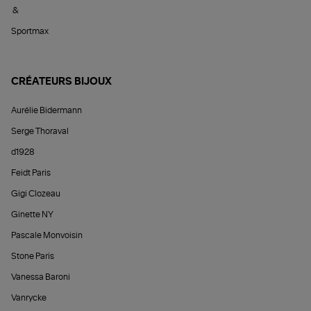
&
Sportmax
CRÉATEURS BIJOUX
Aurélie Bidermann
Serge Thoraval
d1928
Feidt Paris
Gigi Clozeau
Ginette NY
Pascale Monvoisin
Stone Paris
Vanessa Baroni
Vanrycke