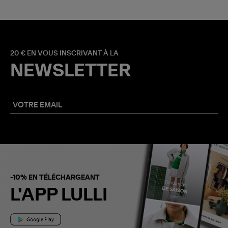
20 € EN VOUS INSCRIVANT À LA
NEWSLETTER
-10% EN TÉLÉCHARGEANT
L'APP LULLI