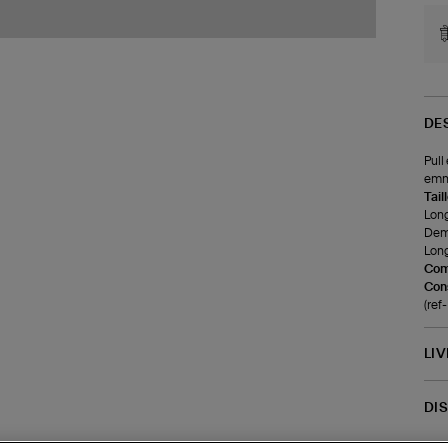
DE
Pull
emma
Tail
Long
Demi
Long
Com
Cons
(re
LI
DI