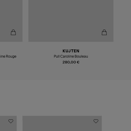
KUJTEN
Pull Col Rond Ami De Coeur Gris Chine Rouge
Pull Caroline Bouleau
280,00 €