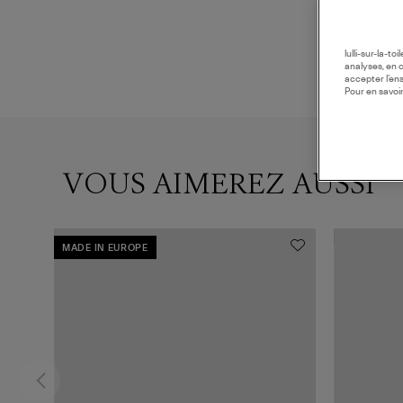
lulli-sur-la-t
analyses, en 
accepter l’en
Pour en savoir
VOUS AIMEREZ AUSSI
MADE IN EUROPE