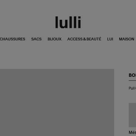
CHAUSSURES
SACS
BIJOUX
ACCESS & BEAUTÉ
LUI
MAISON
BO
Pul
Pull
Col
Ro
Ca
Gri
Mét