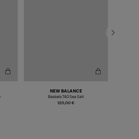
NEW BALANCE
e
Baskets 740 Sea Salt
Veste
120,00 €