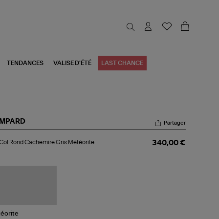
TENDANCES
VALISE D'ÉTÉ
LAST CHANCE
MPARD
Partager
l
 Col Rond Cachemire Gris Météorite
340,00 €
nd
chemire
s
éorite