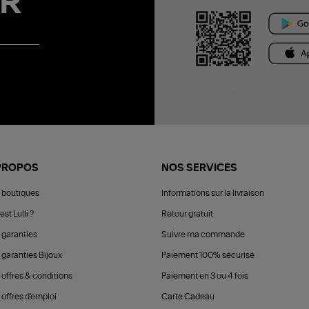
R
PROPOS
NOS SERVICES
 boutiques
Informations sur la livraison
est Lulli ?
Retour gratuit
 garanties
Suivre ma commande
 garanties Bijoux
Paiement 100% sécurisé
 offres & conditions
Paiement en 3 ou 4 fois
offres d'emploi
Carte Cadeau