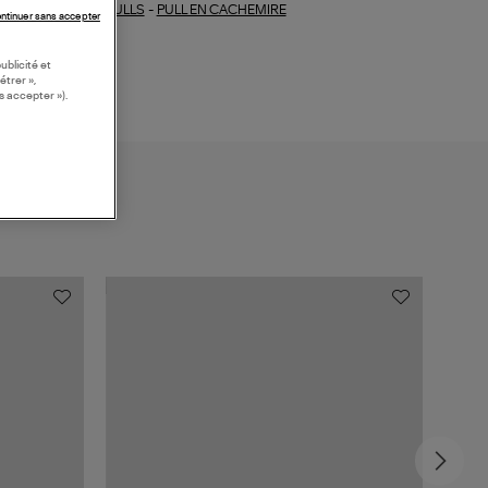
PULLS
-
PULL EN CACHEMIRE
ections similaires :
ntinuer sans accepter
ublicité et
étrer »,
s accepter »).