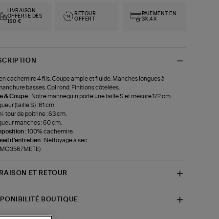
LIVRAISON
RETOUR
PAIEMENT EN
OFFERTE DÈS
OFFERT
3X,4X
150 €
SCRIPTION
 en cachemire 4 fils. Coupe ample et fluide. Manches longues à
nchure basses. Col rond. Finitions côtelées.
le & Coupe :
Notre mannequin porte une taille S et mesure 172 cm.
ueur (taille S) : 61 cm.
-tour de poitrine : 63 cm.
ueur manches : 60 cm.
position :
100% cachemire.
eil d'entretien :
Nettoyage à sec.
f-MO3567METE)
VRAISON ET RETOUR
SPONIBILITÉ BOUTIQUE