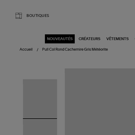
Aller au contenu principal
BOUTIQUES
NOUVEAUTÉS
CRÉATEURS
VÊTEMENTS
Accueil
Pull Col Rond Cachemire Gris Météorite