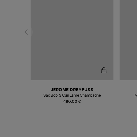
N
JEROME DREYFUSS
te
Sac Bobi S Cuir Lamé Champagne
M
480,00 €