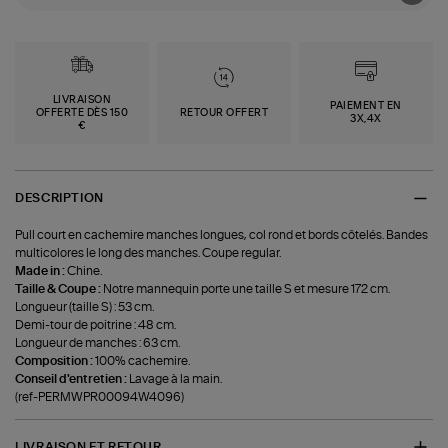
LIVRAISON
PAIEMENT EN
OFFERTE DÈS 150
RETOUR OFFERT
3X,4X
€
DESCRIPTION
Pull court en cachemire manches longues, col rond et bords côtelés. Bandes
multicolores le long des manches. Coupe regular.
Made in :
Chine.
Taille & Coupe :
Notre mannequin porte une taille S et mesure 172 cm.
Longueur (taille S) : 53 cm.
Demi-tour de poitrine : 48 cm.
Longueur de manches : 63 cm.
Composition :
100% cachemire.
Conseil d'entretien :
Lavage à la main.
(ref-PERMWPR00094W4096)
LIVRAISON ET RETOUR