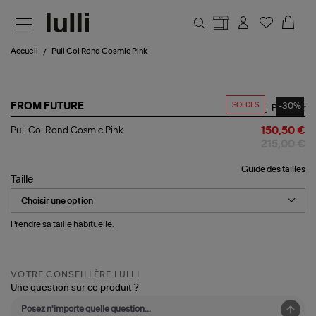
Aller au contenu principal
Accueil
Pull Col Rond Cosmic Pink
SOLDES
-30%
FROM FUTURE
Partager
Pull
Pull Col Rond Cosmic Pink
150,50 €
Col
215,00 €
Rond
Cosmic
Guide des tailles
Pink
Taille
Prendre sa taille habituelle.
VOTRE CONSEILLÈRE LULLI
Une question sur ce produit ?