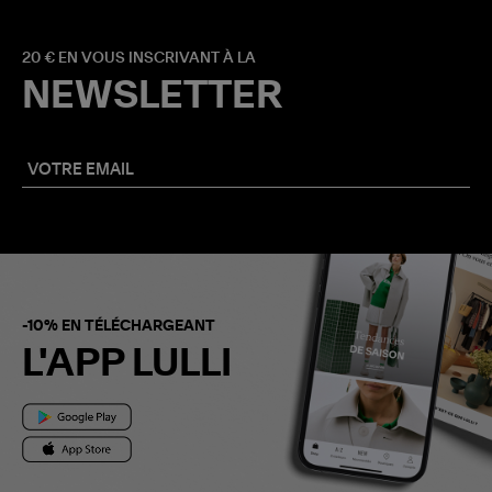
20 € EN VOUS INSCRIVANT À LA
NEWSLETTER
-10% EN TÉLÉCHARGEANT
L'APP LULLI