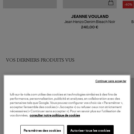
-40%
JEANNE VOULAND
Jean Henzo Denim Bleach Noir
B
Bla
240,00 €
VOS DERNIERS PRODUITS VUS
Continuer sans accepter
lulli-sur-la-toile.com utilise des cookies et technologies similaires à des fins de
performance, personnalisation, publicité et analyses, en collaboration avec des
partenaires tels que Google. Vous pouvez configurer vos choix via « Paramétrer »,
accepter l’ensemble des cookies (« J’accepte ») ou refuser ceux non strictement
nécessaires (« Continuer sans accepter »). Pour en savoir plus sur l’utilisation de
vos données,
consulter notre politique de cookies
Paramètres des cookies
Autoriser tous les cookies