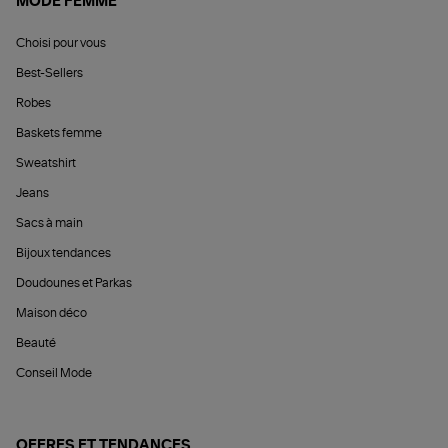
MODE FEMME
Choisi pour vous
Best-Sellers
Robes
Baskets femme
Sweatshirt
Jeans
Sacs à main
Bijoux tendances
Doudounes et Parkas
Maison déco
Beauté
Conseil Mode
OFFRES ET TENDANCES