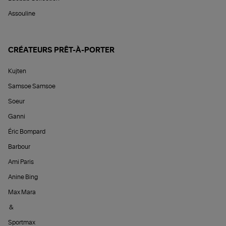
Assouline
CRÉATEURS PRÊT-À-PORTER
Kujten
Samsoe Samsoe
Soeur
Ganni
Éric Bompard
Barbour
Ami Paris
Anine Bing
Max Mara
&
Sportmax