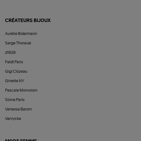
CRÉATEURS BIJOUX
Aurélie Bidermann
Serge Thoraval
d1928
Feidt Paris
Gigi Clozeau
Ginette NY
Pascale Monvoisin
Stone Paris
Vanessa Baroni
Vanrycke