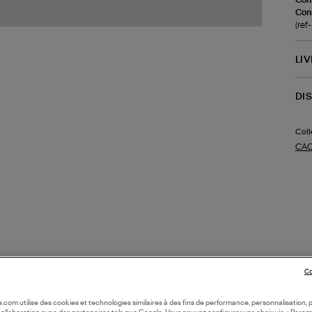
Cons
(re
LI
DI
Coll
CAC
Co
oile.com utilise des cookies et technologies similaires à des fins de performance, personnalisation, p