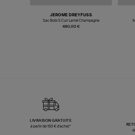
N
JEROME DREYFUSS
te
Sac Bobi S Cuir Lamé Champagne
M
480,00 €
LIVRAISON GRATUITE
RET
à partir de 150 € d'achat*
d