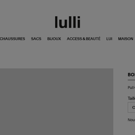
CHAUSSURES
SACS
BIJOUX
ACCESS & BEAUTÉ
LUI
MAISON
BO
Pul
Pull
Col
Ro
Ult
Tail
s
Ca
Noi
Nous