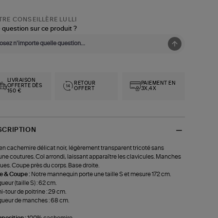
RE CONSEILLÈRE LULLI
 question sur ce produit ?
LIVRAISON
RETOUR
PAIEMENT EN
OFFERTE DÈS
OFFERT
3X,4X
150 €
SCRIPTION
 en cachemire délicat noir, légèrement transparent tricoté sans
ne coutures. Col arrondi, laissant apparaître les clavicules. Manches
ues. Coupe près du corps. Base droite.
le & Coupe :
Notre mannequin porte une taille S et mesure 172 cm.
ueur (taille S) : 62 cm.
-tour de poitrine : 29 cm.
ueur de manches : 68 cm.
position :
100% cachemire.