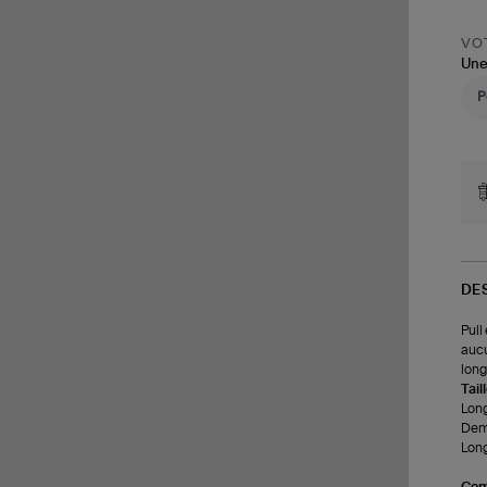
VOT
Une
DE
Pull
aucu
long
Tail
Long
Demi
Long
Com