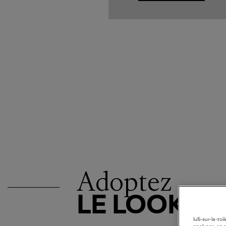
Adoptez
LE LOOK
lulli-sur-la-t