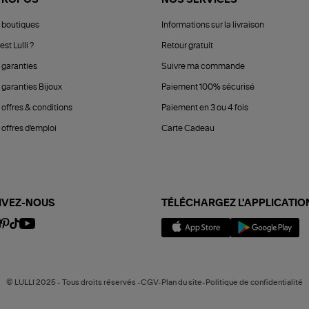
 boutiques
Informations sur la livraison
est Lulli ?
Retour gratuit
 garanties
Suivre ma commande
 garanties Bijoux
Paiement 100% sécurisé
 offres & conditions
Paiement en 3 ou 4 fois
offres d'emploi
Carte Cadeau
IVEZ-NOUS
TÉLÉCHARGEZ L'APPLICATIO
© LULLI 2025 - Tous droits réservés -CGV-Plan du site-Politique de confidentialité