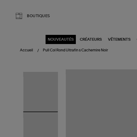
Aller au contenu principal
BOUTIQUES
NOUVEAUTÉS
CRÉATEURS
VÊTEMENTS
Accueil
Pull Col Rond Ultrafin s Cachemire Noir