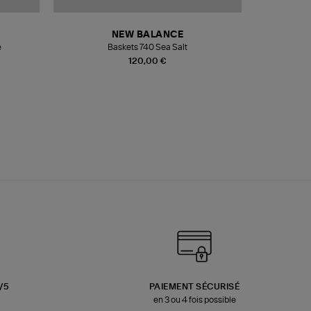
NEW BALANCE
e
Baskets 740 Sea Salt
Veste
120,00 €
3/5
PAIEMENT SÉCURISÉ
en 3 ou 4 fois possible