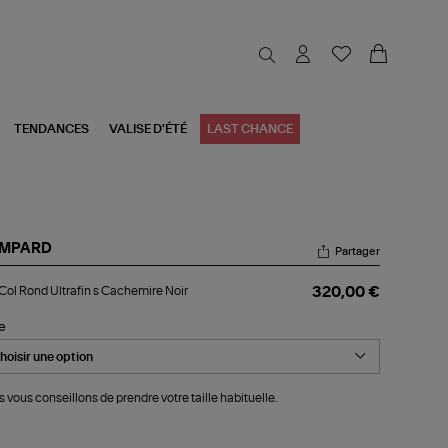
TENDANCES
VALISE D'ÉTÉ
LAST CHANCE
MPARD
Partager
l
 Col Rond Ultrafin s Cachemire Noir
320,00 €
nd
rafin
le
chemire
r
 vous conseillons de prendre votre taille habituelle.