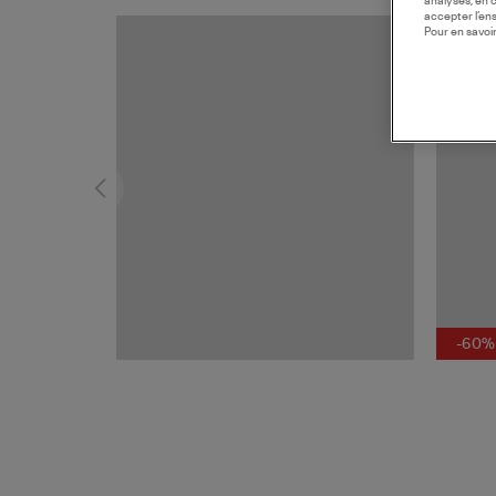
analyses, en 
accepter l’en
Pour en savoir
MADE I
-60%