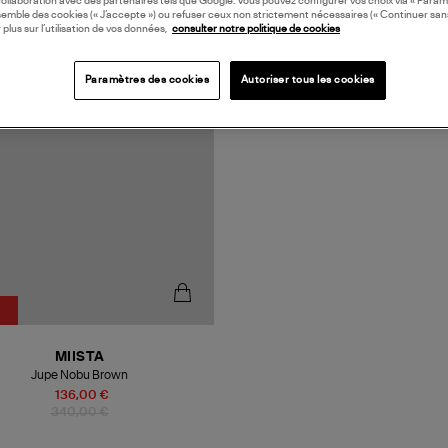
collaboration avec des partenaires tels que Google. Vous pouvez configurer vos choix via « Param
semble des cookies (« J’accepte ») ou refuser ceux non strictement nécessaires (« Continuer san
 plus sur l’utilisation de vos données,
consulter notre politique de cookies
N EUROPE
Paramètres des cookies
Autoriser tous les cookies
MIISTA
Jupe Nobu Brown
136,00 €
340,00 €