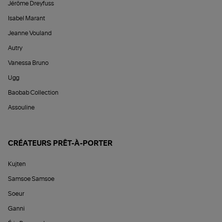
Jérôme Dreyfuss
Isabel Marant
Jeanne Vouland
Autry
Vanessa Bruno
Ugg
Baobab Collection
Assouline
CRÉATEURS PRÊT-À-PORTER
Kujten
Samsoe Samsoe
Soeur
Ganni