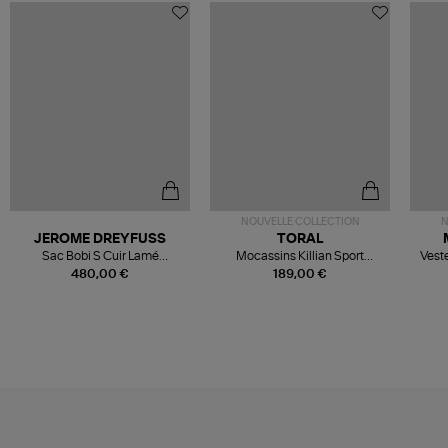
NOUVELLE COLLECTION
N
JEROME DREYFUSS
TORAL
Sac Bobi S Cuir Lamé
Mocassins Killian Sport
Veste
Champagne
Mousse
480,00 €
189,00 €