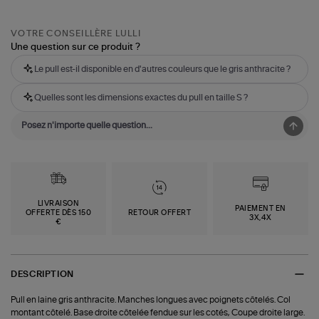
VOTRE CONSEILLÈRE LULLI
Une question sur ce produit ?
Le pull est-il disponible en d'autres couleurs que le gris anthracite ?
Quelles sont les dimensions exactes du pull en taille S ?
LIVRAISON
PAIEMENT EN
OFFERTE DÈS 150
RETOUR OFFERT
3X,4X
€
DESCRIPTION
Pull en laine gris anthracite. Manches longues avec poignets côtelés. Col
montant côtelé. Base droite côtelée fendue sur les cotés, Coupe droite large.