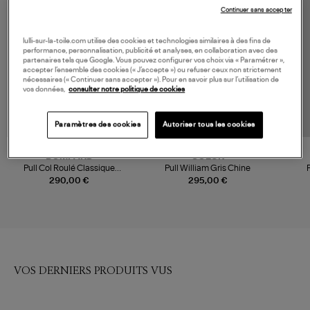
Continuer sans accepter
lulli-sur-la-toile.com utilise des cookies et technologies similaires à des fins de
performance, personnalisation, publicité et analyses, en collaboration avec des
partenaires tels que Google. Vous pouvez configurer vos choix via « Paramétrer »,
accepter l’ensemble des cookies (« J’accepte ») ou refuser ceux non strictement
nécessaires (« Continuer sans accepter »). Pour en savoir plus sur l’utilisation de
vos données,
consulter notre politique de cookies
Paramètres des cookies
Autoriser tous les cookies
BOMPARD
SOEUR
Pull Col Roulé Classique
Pull William Gris Chine
Cachemire Gris Argente
290,00 €
295,00 €
VOS DERNIERS PRODUITS VUS