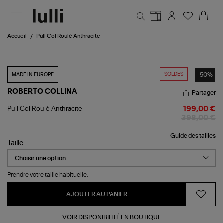
Aller au contenu principal
Accueil
Pull Col Roulé Anthracite
SOLDES
-50%
MADE IN EUROPE
ROBERTO COLLINA
Partager
Pull
Pull Col Roulé Anthracite
199,00 €
Col
398,00 €
Roulé
Anthracite
Guide des tailles
Taille
Prendre votre taille habituelle.
AJOUTER AU PANIER
VOIR DISPONIBILITÉ EN BOUTIQUE