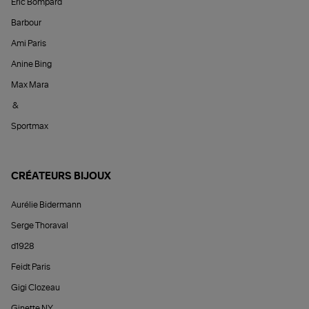
Éric Bompard
Barbour
Ami Paris
Anine Bing
Max Mara
&
Sportmax
CRÉATEURS BIJOUX
Aurélie Bidermann
Serge Thoraval
d1928
Feidt Paris
Gigi Clozeau
Ginette NY