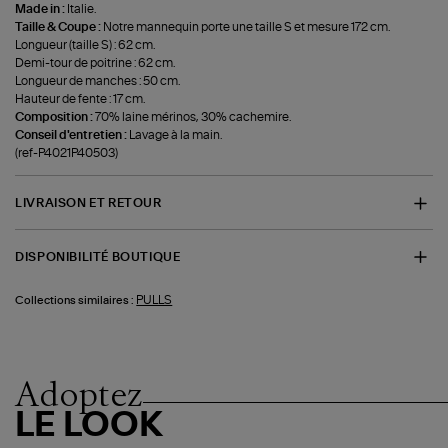
Made in :
Italie.
Taille & Coupe :
Notre mannequin porte une taille S et mesure 172 cm.
Longueur (taille S) : 62 cm.
Demi-tour de poitrine : 62 cm.
Longueur de manches : 50 cm.
Hauteur de fente : 17 cm.
Composition :
70% laine mérinos, 30% cachemire.
Conseil d'entretien :
Lavage à la main.
(ref-P4021P40503)
LIVRAISON ET RETOUR
DISPONIBILITÉ BOUTIQUE
PULLS
Collections similaires :
Adoptez
LE LOOK