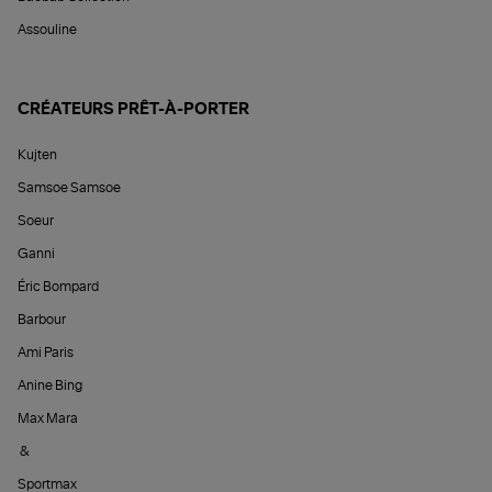
Assouline
CRÉATEURS PRÊT-À-PORTER
Kujten
Samsoe Samsoe
Soeur
Ganni
Éric Bompard
Barbour
Ami Paris
Anine Bing
Max Mara
&
Sportmax