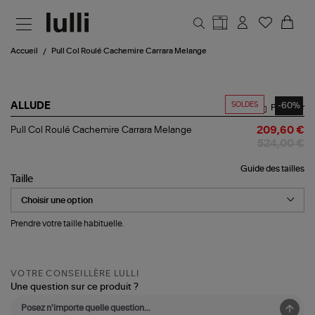
Aller au contenu principal
Accueil
Pull Col Roulé Cachemire Carrara Melange
SOLDES
-60%
ALLUDE
Partager
Pull
Pull Col Roulé Cachemire Carrara Melange
209,60 €
Col
524,00 €
Roulé
Cachemire
Guide des tailles
Carrara
Taille
Melange
Prendre votre taille habituelle.
VOTRE CONSEILLÈRE LULLI
Une question sur ce produit ?