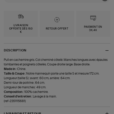
LIVRAISON
PAIEMENT EN
OFFERTE DÈS 150
RETOUR OFFERT
3X,4X
€
DESCRIPTION
Pull en cachemire gris. Col cheminé côtelé. Manches longues avec épaules
tombantes et poignets côtelés. Coupe droite large. Base droite.
Made in :
Chine.
Taille & Coupe :
Notre mannequin porte une taille S et mesure 172 cm.
Longueur (taille S) : avant : 60 cm, arrière : 64 cm.
Demi-tour de poitrine : 64 cm.
Longueur de manches : 49 cm.
Composition :
100% cachemire.
Conseil d'entretien :
Lavage à la main.
(ref-2351115681)
LIVRAISON ET RETOUR