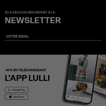
20 € EN VOUS INSCRIVANT À LA
NEWSLETTER
-10% EN TÉLÉCHARGEANT
L'APP LULLI