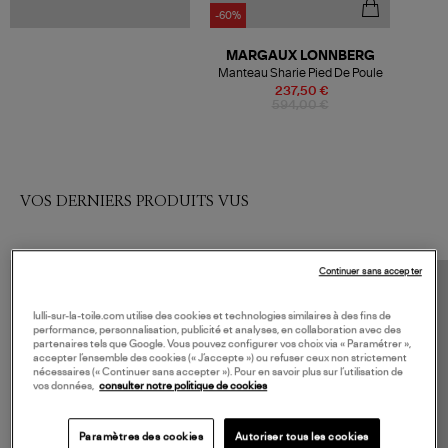
-60%
MARGAUX LONNBERG
Manteau Sharie Pied De Poule
237,50 €
594,00 €
VOS DERNIERS PRODUITS VUS
Continuer sans accepter
lulli-sur-la-toile.com utilise des cookies et technologies similaires à des fins de
performance, personnalisation, publicité et analyses, en collaboration avec des
partenaires tels que Google. Vous pouvez configurer vos choix via « Paramétrer »,
accepter l’ensemble des cookies (« J’accepte ») ou refuser ceux non strictement
nécessaires (« Continuer sans accepter »). Pour en savoir plus sur l’utilisation de
vos données,
consulter notre politique de cookies
Paramètres des cookies
Autoriser tous les cookies