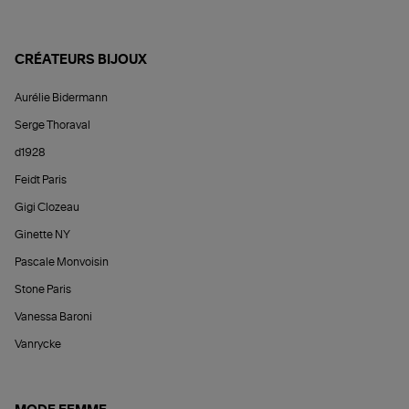
CRÉATEURS BIJOUX
Aurélie Bidermann
Serge Thoraval
d1928
Feidt Paris
Gigi Clozeau
Ginette NY
Pascale Monvoisin
Stone Paris
Vanessa Baroni
Vanrycke