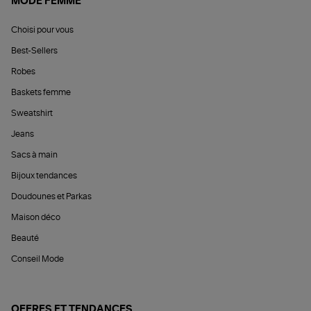
MODE FEMME
Choisi pour vous
Best-Sellers
Robes
Baskets femme
Sweatshirt
Jeans
Sacs à main
Bijoux tendances
Doudounes et Parkas
Maison déco
Beauté
Conseil Mode
OFFRES ET TENDANCES