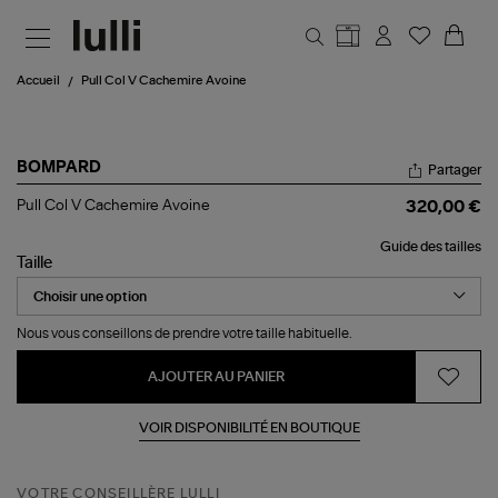
Aller au contenu principal
Accueil
Pull Col V Cachemire Avoine
BOMPARD
Partager
Pull
Pull Col V Cachemire Avoine
320,00 €
Col
V
Guide des tailles
Cachemire
Taille
Avoine
Nous vous conseillons de prendre votre taille habituelle.
AJOUTER AU PANIER
VOIR DISPONIBILITÉ EN BOUTIQUE
VOTRE CONSEILLÈRE LULLI