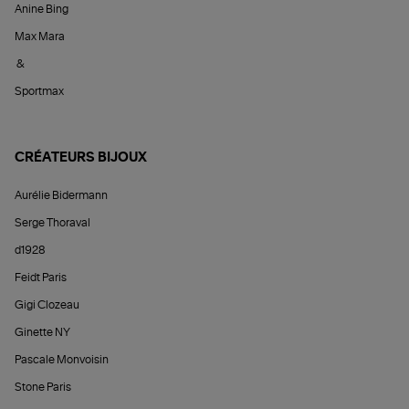
Anine Bing
Max Mara
&
Sportmax
CRÉATEURS BIJOUX
Aurélie Bidermann
Serge Thoraval
d1928
Feidt Paris
Gigi Clozeau
Ginette NY
Pascale Monvoisin
Stone Paris