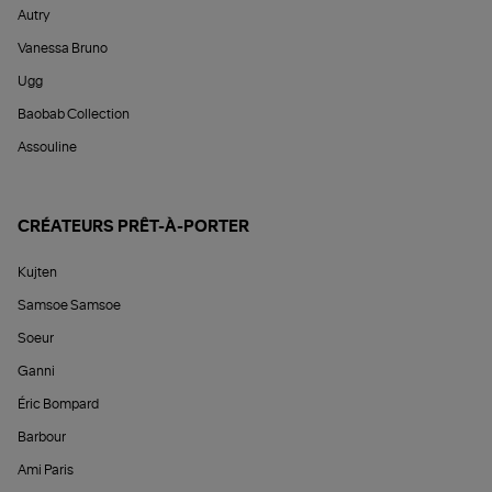
Autry
Vanessa Bruno
Ugg
Baobab Collection
Assouline
CRÉATEURS PRÊT-À-PORTER
Kujten
Samsoe Samsoe
Soeur
Ganni
Éric Bompard
Barbour
Ami Paris