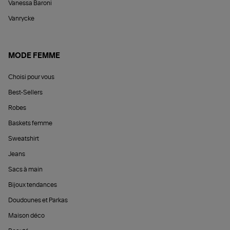
Vanessa Baroni
Vanrycke
MODE FEMME
Choisi pour vous
Best-Sellers
Robes
Baskets femme
Sweatshirt
Jeans
Sacs à main
Bijoux tendances
Doudounes et Parkas
Maison déco