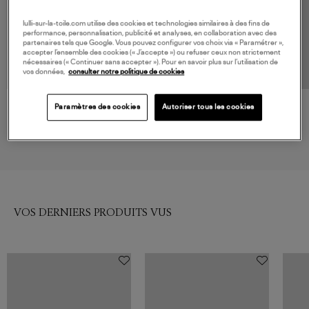
lulli-sur-la-toile.com utilise des cookies et technologies similaires à des fins de
performance, personnalisation, publicité et analyses, en collaboration avec des
partenaires tels que Google. Vous pouvez configurer vos choix via « Paramétrer »,
accepter l’ensemble des cookies (« J’accepte ») ou refuser ceux non strictement
nécessaires (« Continuer sans accepter »). Pour en savoir plus sur l’utilisation de
vos données,
consulter notre politique de cookies
Paramètres des cookies
Autoriser tous les cookies
BOMPARD
BOMPARD
Pull Col Rond à Chevrons
Pull Col V Maille Unie
Cachemire Avoine
Cachemire Noir
350,00 €
290,00 €
VOS DERNIERS PRODUITS VUS