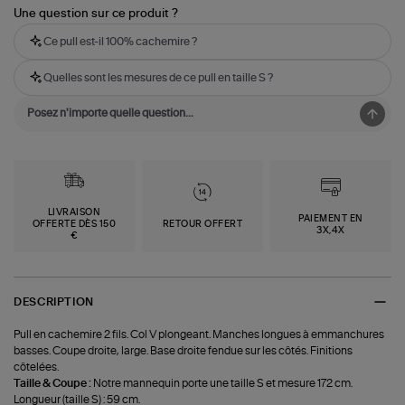
Une question sur ce produit ?
Ce pull est-il 100% cachemire ?
Quelles sont les mesures de ce pull en taille S ?
LIVRAISON
PAIEMENT EN
OFFERTE DÈS 150
RETOUR OFFERT
3X,4X
€
DESCRIPTION
Pull en cachemire 2 fils. Col V plongeant. Manches longues à emmanchures
basses. Coupe droite, large. Base droite fendue sur les côtés. Finitions
côtelées.
Taille & Coupe :
Notre mannequin porte une taille S et mesure 172 cm.
Longueur (taille S) : 59 cm.