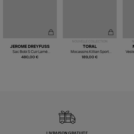
NOUVELLE COLLECTION
N
JEROME DREYFUSS
TORAL
Sac Bobi S Cuir Lamé
Mocassins Killian Sport
Veste
Champagne
Mousse
480,00 €
189,00 €
LIVRAISON GRATUITE