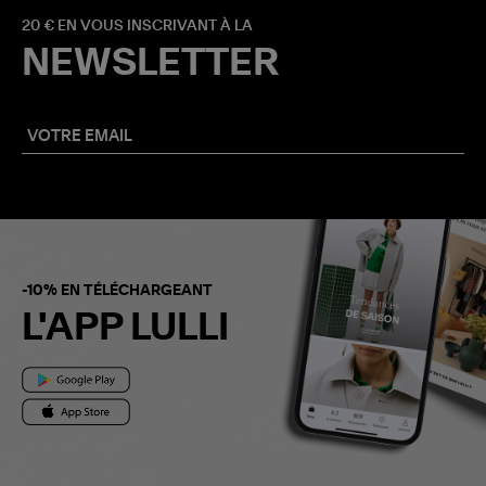
20 € EN VOUS INSCRIVANT À LA
NEWSLETTER
-10% EN TÉLÉCHARGEANT
L'APP LULLI