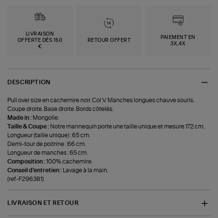
LIVRAISON
PAIEMENT EN
OFFERTE DÈS 150
RETOUR OFFERT
3X,4X
€
DESCRIPTION
Pull over size en cachemire noir. Col V. Manches longues chauve souris.
Coupe droite. Base droite. Bords côtelés.
Made in :
Mongolie.
Taille & Coupe :
Notre mannequin porte une taille unique et mesure 172 cm.
Longueur (taille unique) : 65 cm.
Demi-tour de poitrine : 66 cm.
Longueur de manches : 65 cm.
Composition :
100% cachemire.
Conseil d'entretien :
Lavage à la main.
(ref-F296381)
LIVRAISON ET RETOUR