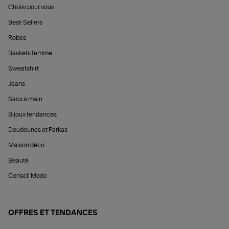
Choisi pour vous
Best-Sellers
Robes
Baskets femme
Sweatshirt
Jeans
Sacs à main
Bijoux tendances
Doudounes et Parkas
Maison déco
Beauté
Conseil Mode
OFFRES ET TENDANCES