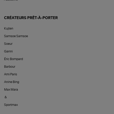
CRÉATEURS PRÊT-À-PORTER
Kujten
Samsoe Samsoe
Soeur
Ganni
Éric Bompard
Barbour
Ami Paris
Anine Bing
Max Mara
&
Sportmax