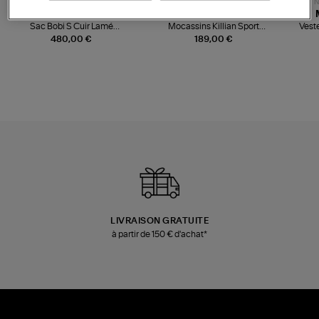
NOUVELLE COLLECTION
N
JEROME DREYFUSS
TORAL
Sac Bobi S Cuir Lamé
Mocassins Killian Sport
Veste
Champagne
Mousse
480,00 €
189,00 €
LIVRAISON GRATUITE
à partir de 150 € d'achat*