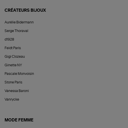
CRÉATEURS BIJOUX
Aurélie Bidermann
Serge Thoraval
d1928
Feidt Paris
Gigi Clozeau
Ginette NY
Pascale Monvoisin
Stone Paris
Vanessa Baroni
Vanrycke
MODE FEMME