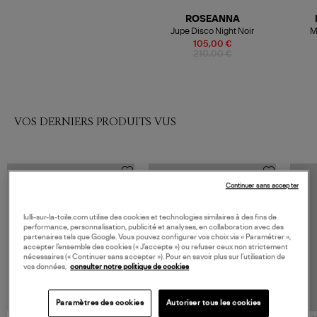
ROSEANNA
Jupe Disco Night Noir
M
105,00 €
210,00 €
VOS DERNIERS PRODUITS VUS
Continuer sans accepter
lulli-sur-la-toile.com utilise des cookies et technologies similaires à des fins de
performance, personnalisation, publicité et analyses, en collaboration avec des
partenaires tels que Google. Vous pouvez configurer vos choix via « Paramétrer »,
accepter l’ensemble des cookies (« J’accepte ») ou refuser ceux non strictement
nécessaires (« Continuer sans accepter »). Pour en savoir plus sur l’utilisation de
vos données,
consulter notre politique de cookies
Paramètres des cookies
Autoriser tous les cookies