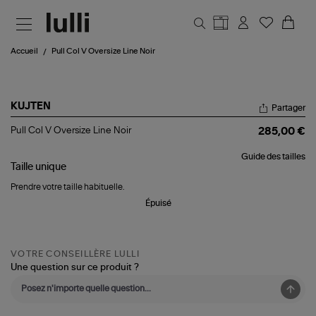
Aller au contenu principal
Accueil
Pull Col V Oversize Line Noir
KUJTEN
Partager
Pull
Pull Col V Oversize Line Noir
285,00 €
Col
V
Guide des tailles
Oversize
Taille
unique
Line
Noir
Prendre votre taille habituelle.
Épuisé
VOTRE CONSEILLÈRE LULLI
Une question sur ce produit ?