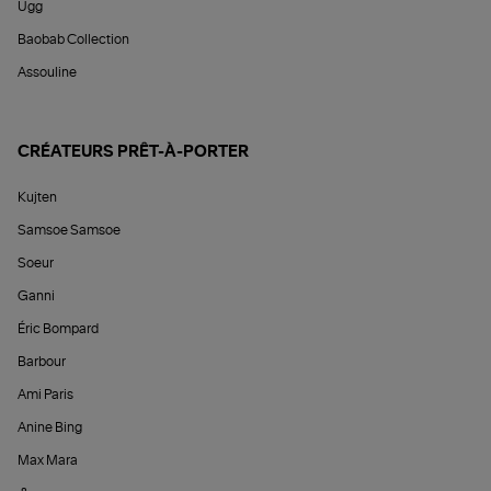
Ugg
Baobab Collection
Assouline
CRÉATEURS PRÊT-À-PORTER
Kujten
Samsoe Samsoe
Soeur
Ganni
Éric Bompard
Barbour
Ami Paris
Anine Bing
Max Mara