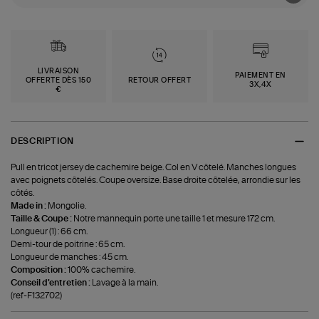
LIVRAISON
PAIEMENT EN
OFFERTE DÈS 150
RETOUR OFFERT
3X,4X
€
DESCRIPTION
Pull en tricot jersey de cachemire beige. Col en V côtelé. Manches longues
avec poignets côtelés. Coupe oversize. Base droite côtelée, arrondie sur les
côtés.
Made in :
Mongolie.
Taille & Coupe :
Notre mannequin porte une taille 1 et mesure 172 cm.
Longueur (1) : 66 cm.
Demi-tour de poitrine : 65 cm.
Longueur de manches : 45 cm.
Composition :
100% cachemire.
Conseil d'entretien :
Lavage à la main.
(ref-F132702)