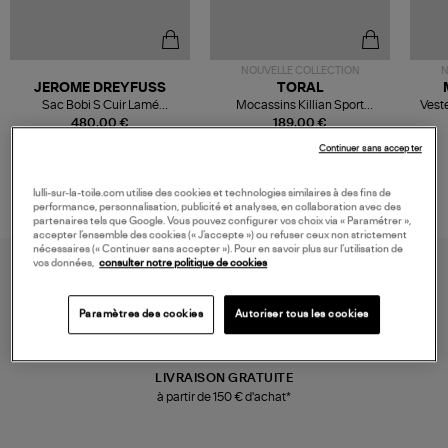
NOUVELLE COLLECTION
N
JEROME DREYFUSS
TORAL
Sac Bobi S Cuir Lamé
Mocassins Killian Sport
Veste
Champagne
Mousse
480,00 €
189,00 €
Continuer sans accepter
lulli-sur-la-toile.com utilise des cookies et technologies similaires à des fins de
performance, personnalisation, publicité et analyses, en collaboration avec des
partenaires tels que Google. Vous pouvez configurer vos choix via « Paramétrer »,
accepter l’ensemble des cookies (« J’accepte ») ou refuser ceux non strictement
nécessaires (« Continuer sans accepter »). Pour en savoir plus sur l’utilisation de
vos données,
consulter notre politique de cookies
Paramètres des cookies
Autoriser tous les cookies
LIVRAISON GRATUITE
à partir de 150 € d'achat*