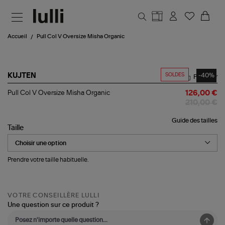
Aller au contenu principal
Accueil
Pull Col V Oversize Misha Organic
SOLDES
-40%
KUJTEN
Partager
Pull
Pull Col V Oversize Misha Organic
126,00 €
Col
210,00 €
V
Oversize
Guide des tailles
Misha
Taille
Organic
Prendre votre taille habituelle.
VOTRE CONSEILLÈRE LULLI
Une question sur ce produit ?