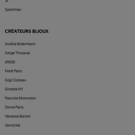
&
Sportmax
CRÉATEURS BIJOUX
Aurélie Bidermann
Serge Thoraval
d1928
Feidt Paris
Gigi Clozeau
Ginette NY
Pascale Monvoisin
Stone Paris
Vanessa Baroni
Vanrycke