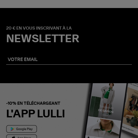
20 € EN VOUS INSCRIVANT À LA
NEWSLETTER
-10% EN TÉLÉCHARGEANT
L'APP LULLI