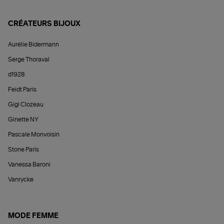
CRÉATEURS BIJOUX
Aurélie Bidermann
Serge Thoraval
d1928
Feidt Paris
Gigi Clozeau
Ginette NY
Pascale Monvoisin
Stone Paris
Vanessa Baroni
Vanrycke
MODE FEMME