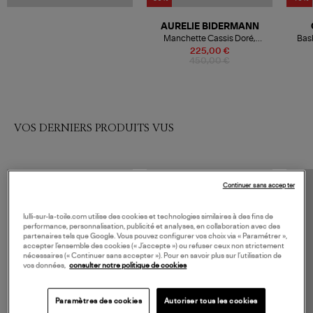
AURELIE BIDERMANN
Manchette Cassis Doré,
Bask
Exclusivité Lulli
225,00 €
450,00 €
VOS DERNIERS PRODUITS VUS
Continuer sans accepter
lulli-sur-la-toile.com utilise des cookies et technologies similaires à des fins de
performance, personnalisation, publicité et analyses, en collaboration avec des
partenaires tels que Google. Vous pouvez configurer vos choix via « Paramétrer »,
accepter l’ensemble des cookies (« J’accepte ») ou refuser ceux non strictement
nécessaires (« Continuer sans accepter »). Pour en savoir plus sur l’utilisation de
vos données,
consulter notre politique de cookies
Paramètres des cookies
Autoriser tous les cookies