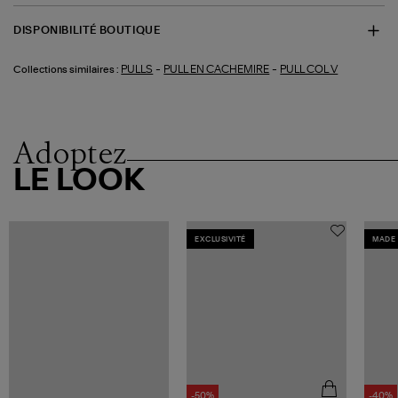
DISPONIBILITÉ BOUTIQUE
-
-
PULLS
PULL EN CACHEMIRE
PULL COL V
Collections similaires :
Adoptez
LE LOOK
EXCLUSIVITÉ
MADE 
-50%
-40%