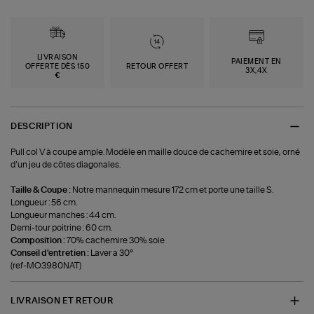
LIVRAISON
PAIEMENT EN
OFFERTE DÈS 150
RETOUR OFFERT
3X,4X
€
DESCRIPTION
Pull col V à coupe ample. Modèle en maille douce de cachemire et soie, orné
d’un jeu de côtes diagonales.
Taille & Coupe :
Notre mannequin mesure 172 cm et porte une taille S.
Longueur : 56 cm.
Longueur manches : 44 cm.
Demi-tour poitrine : 60 cm.
Composition :
70% cachemire 30% soie
Conseil d'entretien :
Laver a 30°
(ref-MO3980NAT)
LIVRAISON ET RETOUR