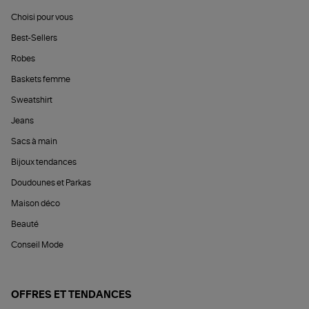
Choisi pour vous
Best-Sellers
Robes
Baskets femme
Sweatshirt
Jeans
Sacs à main
Bijoux tendances
Doudounes et Parkas
Maison déco
Beauté
Conseil Mode
OFFRES ET TENDANCES