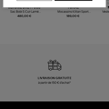
NOUVELLE COLLECTION
N
JEROME DREYFUSS
TORAL
Sac Bobi S Cuir Lamé
Mocassins Killian Sport
Veste
Champagne
Mousse
480,00 €
189,00 €
LIVRAISON GRATUITE
à partir de 150 € d'achat*