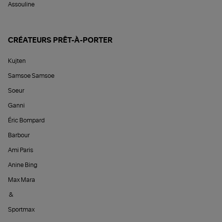
Assouline
CRÉATEURS PRÊT-À-PORTER
Kujten
Samsoe Samsoe
Soeur
Ganni
Éric Bompard
Barbour
Ami Paris
Anine Bing
Max Mara
&
Sportmax