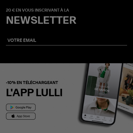
20 € EN VOUS INSCRIVANT À LA
NEWSLETTER
-10% EN TÉLÉCHARGEANT
L'APP LULLI