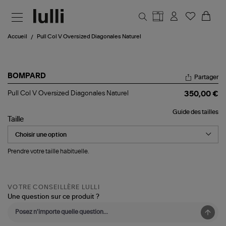
Aller au contenu principal
Accueil
Pull Col V Oversized Diagonales Naturel
BOMPARD
Partager
Pull
Pull Col V Oversized Diagonales Naturel
350,00 €
Col
V
Guide des tailles
Oversized
Taille
Diagonales
Naturel
Prendre votre taille habituelle.
VOTRE CONSEILLÈRE LULLI
Une question sur ce produit ?