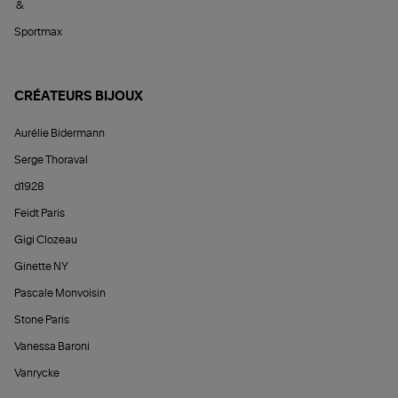
&
Sportmax
CRÉATEURS BIJOUX
Aurélie Bidermann
Serge Thoraval
d1928
Feidt Paris
Gigi Clozeau
Ginette NY
Pascale Monvoisin
Stone Paris
Vanessa Baroni
Vanrycke