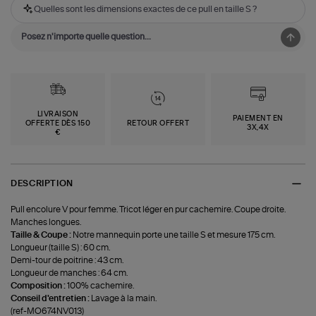
Quelles sont les dimensions exactes de ce pull en taille S ?
LIVRAISON
PAIEMENT EN
OFFERTE DÈS 150
RETOUR OFFERT
3X,4X
€
DESCRIPTION
Pull encolure V pour femme. Tricot léger en pur cachemire. Coupe droite.
Manches longues.
Taille & Coupe :
Notre mannequin porte une taille S et mesure 175 cm.
Longueur (taille S) : 60 cm.
Demi-tour de poitrine : 43 cm.
Longueur de manches : 64 cm.
Composition :
100% cachemire.
Conseil d'entretien :
Lavage à la main.
(ref-MO674NV013)