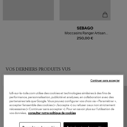
SEBAGO
Moccasins Ranger Artisan
Woman Sughero
250,00 €
VOS DERNIERS PRODUITS VUS
Continuer sans accepter
lulli-sur-la-toile.com utilise des cookies et technologies similaires à des fins de
performance, personnalisation, publicité et analyses, en collaboration avec des
partenaires tels que Google. Vous pouvez configurer vos choix via « Paramétrer »,
accepter l’ensemble des cookies (« J’accepte ») ou refuser ceux non strictement
nécessaires (« Continuer sans accepter »). Pour en savoir plus sur l’utilisation de
vos données,
consulter notre politique de cookies