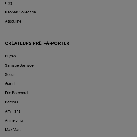
Ugg
Baobab Collection
Assouline
CRÉATEURS PRÊT-À-PORTER
Kujten
Samsoe Samsoe
Soeur
Ganni
Éric Bompard
Barbour
Ami Paris
Anine Bing
Max Mara