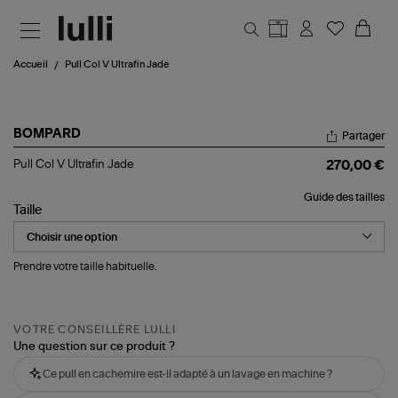
Aller au contenu principal
Accueil
Pull Col V Ultrafin Jade
BOMPARD
Partager
Pull
Pull Col V Ultrafin Jade
270,00 €
Col
V
Guide des tailles
Ultrafin
Taille
Jade
Prendre votre taille habituelle.
VOTRE CONSEILLÈRE LULLI
Une question sur ce produit ?
Ce pull en cachemire est-il adapté à un lavage en machine ?