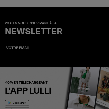
20 € EN VOUS INSCRIVANT À LA
NEWSLETTER
-10% EN TÉLÉCHARGEANT
L'APP LULLI