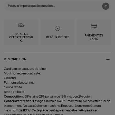
LIVRAISON
PAIEMENT EN
OFFERTE DÈS 150
RETOUR OFFERT
3X,4X
€
DESCRIPTION
Cardigan en jacquard de laine.
Motif norvégien contrasté.
Col rond.
Fermeture boutonnée.
Coupe droite.
Made in :
Italie.
Composition :
58% laine 21% polyamide 19% viscose 2% coton
Conseil d'entretien :
Lavage à la main à 40°C maximum. Ne pas effectuer de
blanchiment. Ne pas sécher en machine. Repasser à une température
maximum de 110°C. Cette pièce peut également être nettoyée à sec.
Séchage naturel à plat à l'abri de la lumière.