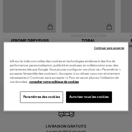
NOUVELLE COLLECTION
N
JEROME DREYFUSS
TORAL
Sac Bobi S Cuir Lamé
Mocassins Killian Sport
Veste
Continuer sans accepter
Champagne
Mousse
480,00 €
189,00 €
lulli-sur-la-toile.com utilise des cookies et technologies similaires à des fins de
performance, personnalisation, publicité et analyses, en collaboration avec des
partenaires tels que Google. Vous pouvez configurer vos choix via « Paramétrer »,
accepter l’ensemble des cookies (« J’accepte ») ou refuser ceux non strictement
nécessaires (« Continuer sans accepter »). Pour en savoir plus sur l’utilisation de
vos données,
consulter notre politique de cookies
Paramètres des cookies
Autoriser tous les cookies
LIVRAISON GRATUITE
à partir de 150 € d'achat*