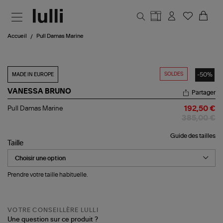
Aller au contenu principal
Accueil
Pull Damas Marine
SOLDES
-50%
MADE IN EUROPE
VANESSA BRUNO
Partager
Pull
Pull Damas Marine
192,50 €
Damas
385,00 €
Marine
Guide des tailles
Taille
Prendre votre taille habituelle.
VOTRE CONSEILLÈRE LULLI
Une question sur ce produit ?