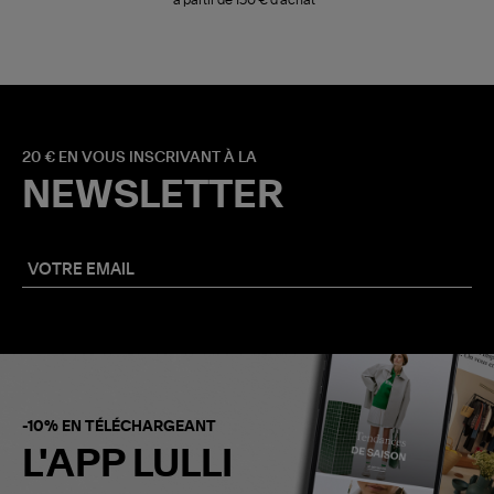
20 € EN VOUS INSCRIVANT À LA
NEWSLETTER
-10% EN TÉLÉCHARGEANT
L'APP LULLI