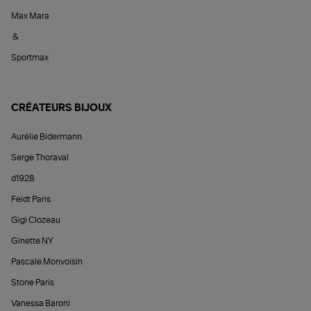
Max Mara
&
Sportmax
CRÉATEURS BIJOUX
Aurélie Bidermann
Serge Thoraval
d1928
Feidt Paris
Gigi Clozeau
Ginette NY
Pascale Monvoisin
Stone Paris
Vanessa Baroni