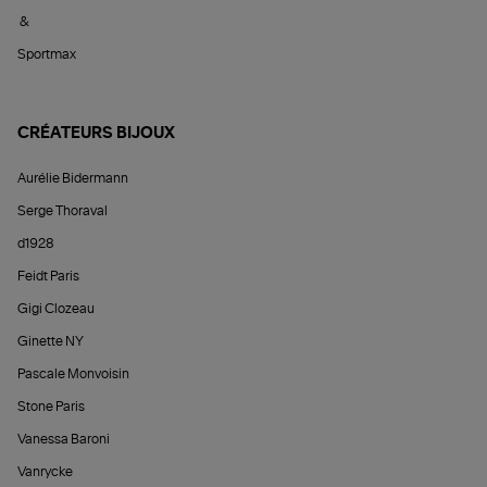
&
Sportmax
CRÉATEURS BIJOUX
Aurélie Bidermann
Serge Thoraval
d1928
Feidt Paris
Gigi Clozeau
Ginette NY
Pascale Monvoisin
Stone Paris
Vanessa Baroni
Vanrycke