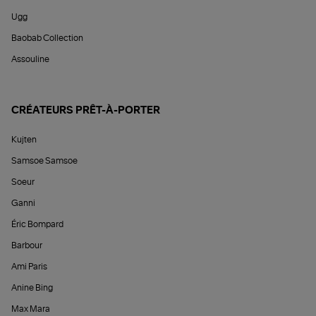
Ugg
Baobab Collection
Assouline
CRÉATEURS PRÊT-À-PORTER
Kujten
Samsoe Samsoe
Soeur
Ganni
Éric Bompard
Barbour
Ami Paris
Anine Bing
Max Mara