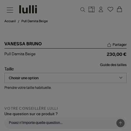
Aller au contenu principal
Accueil
Pull Damita Beige
VANESSA BRUNO
Partager
Pull
Pull Damita Beige
230,00 €
Damita
Beige
Guide des tailles
Taille
Prendre votre taille habituelle.
VOTRE CONSEILLÈRE LULLI
Une question sur ce produit ?