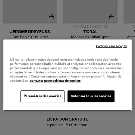
NOUVELLE COLLECTION
N
JEROME DREYFUSS
TORAL
Sac Bobi S Cuir Lamé
Mocassins Killian Sport
Veste
Champagne
Mousse
480,00 €
189,00 €
Continuer sans accepter
lulli-sur-la-toile.com utilise des cookies et technologies similaires à des fins de
performance, personnalisation, publicité et analyses, en collaboration avec des
partenaires tels que Google. Vous pouvez configurer vos choix via « Paramétrer »,
accepter l’ensemble des cookies (« J’accepte ») ou refuser ceux non strictement
nécessaires (« Continuer sans accepter »). Pour en savoir plus sur l’utilisation de
vos données,
consulter notre politique de cookies
Paramètres des cookies
Autoriser tous les cookies
LIVRAISON GRATUITE
à partir de 150 € d'achat*