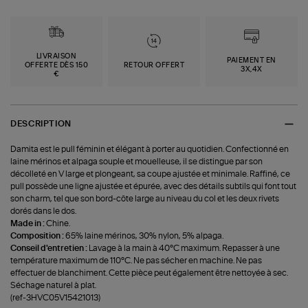
LIVRAISON
PAIEMENT EN
OFFERTE DÈS 150
RETOUR OFFERT
3X,4X
€
DESCRIPTION
Damita est le pull féminin et élégant à porter au quotidien. Confectionné en
laine mérinos et alpaga souple et mouelleuse, il se distingue par son
décolleté en V large et plongeant, sa coupe ajustée et minimale. Raffiné, ce
pull possède une ligne ajustée et épurée, avec des détails subtils qui font tout
son charm, tel que son bord-côte large au niveau du col et les deux rivets
dorés dans le dos.
Made in :
Chine.
Composition :
65% laine mérinos, 30% nylon, 5% alpaga.
Conseil d'entretien :
Lavage à la main à 40°C maximum. Repasser à une
température maximum de 110°C. Ne pas sécher en machine. Ne pas
effectuer de blanchiment. Cette pièce peut également être nettoyée à sec.
Séchage naturel à plat.
(ref-3HVC05V15421013)