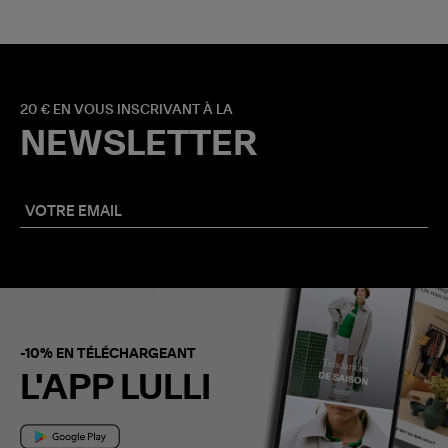
20 € EN VOUS INSCRIVANT À LA
NEWSLETTER
-10% EN TÉLÉCHARGEANT
L'APP LULLI