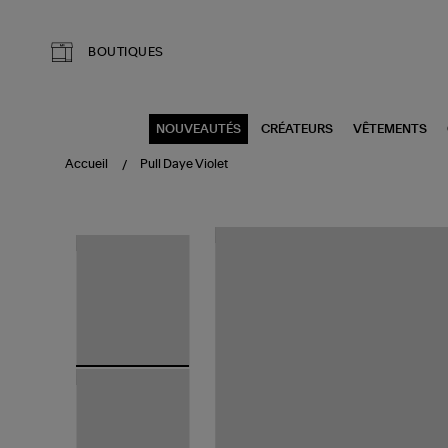
Aller au contenu principal
BOUTIQUES
NOUVEAUTÉS
CRÉATEURS
VÊTEMENTS
Accueil
Pull Daye Violet