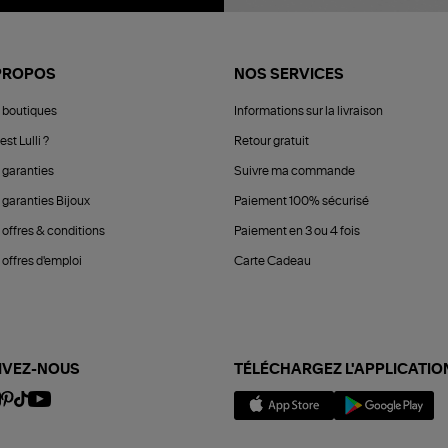
PROPOS
NOS SERVICES
 boutiques
Informations sur la livraison
est Lulli ?
Retour gratuit
 garanties
Suivre ma commande
 garanties Bijoux
Paiement 100% sécurisé
 offres & conditions
Paiement en 3 ou 4 fois
offres d'emploi
Carte Cadeau
IVEZ-NOUS
TÉLÉCHARGEZ L'APPLICATIO