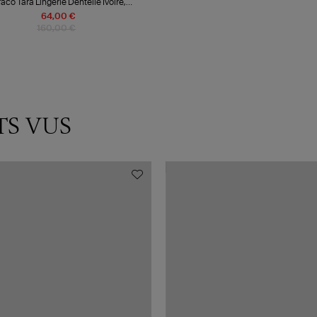
aco Tara Lingerie Dentelle Ivoire,
boration Jeanne Vouland x Nina des
64,00 €
Criquets
160,00 €
TS VUS