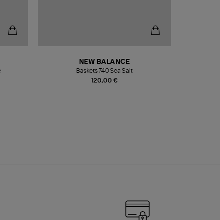
NEW BALANCE
e
Baskets 740 Sea Salt
Veste
120,00 €