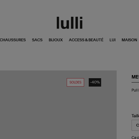
CHAUSSURES
SACS
BIJOUX
ACCESS & BEAUTÉ
LUI
MAISON
ME
-40%
SOLDES
Pul
Pull
Da
Vio
Tail
Ce p