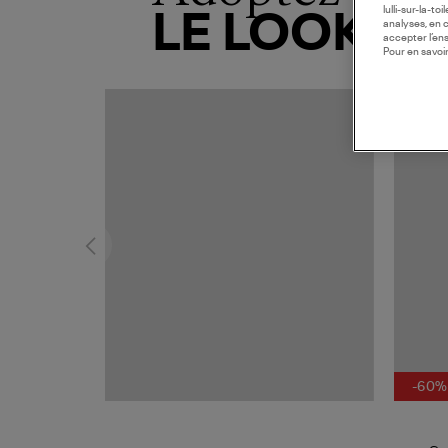
lulli-sur-la-t
LE LOOK
analyses, en 
accepter l’en
Pour en savoir
COLLAB
-60%