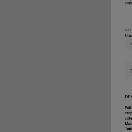
cons
VOT
Une
DE
Pull
crop
côte
Made
Tail