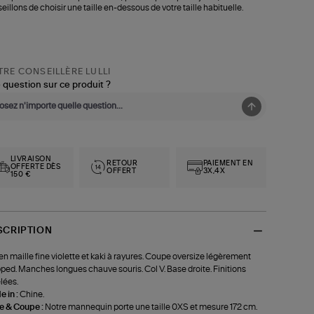
eillons de choisir une taille en-dessous de votre taille habituelle.
RE CONSEILLÈRE LULLI
 question sur ce produit ?
LIVRAISON
RETOUR
PAIEMENT EN
OFFERTE DÈS
OFFERT
3X,4X
150 €
SCRIPTION
 en maille fine violette et kaki à rayures. Coupe oversize légèrement
ped. Manches longues chauve souris. Col V. Base droite. Finitions
lées.
 in :
Chine.
le & Coupe :
Notre mannequin porte une taille 0XS et mesure 172 cm.