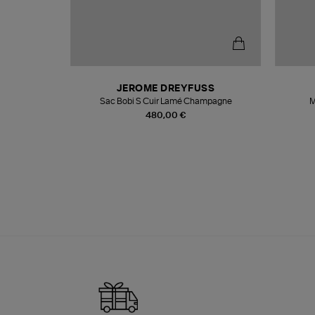
N
JEROME DREYFUSS
te
Sac Bobi S Cuir Lamé Champagne
M
480,00 €