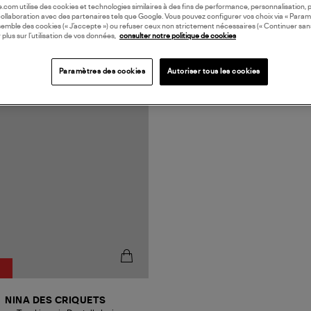
oile.com utilise des cookies et technologies similaires à des fins de performance, personnalisation, p
collaboration avec des partenaires tels que Google. Vous pouvez configurer vos choix via « Param
semble des cookies (« J’accepte ») ou refuser ceux non strictement nécessaires (« Continuer san
 plus sur l’utilisation de vos données,
consulter notre politique de cookies
Paramètres des cookies
Autoriser tous les cookies
ORATION
NINA DES CRIQUETS