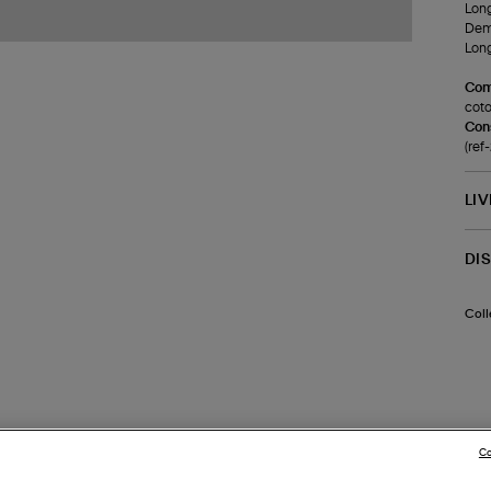
Long
Demi
Long
Com
cot
Cons
(re
LI
DI
Coll
Co