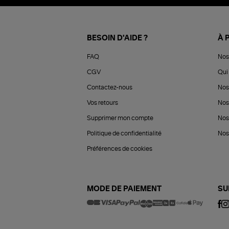
BESOIN D'AIDE ?
À 
FAQ
Nos
CGV
Qui 
Contactez-nous
Nos
Vos retours
Nos
Supprimer mon compte
Nos
Politique de confidentialité
Nos 
Préférences de cookies
MODE DE PAIEMENT
SU