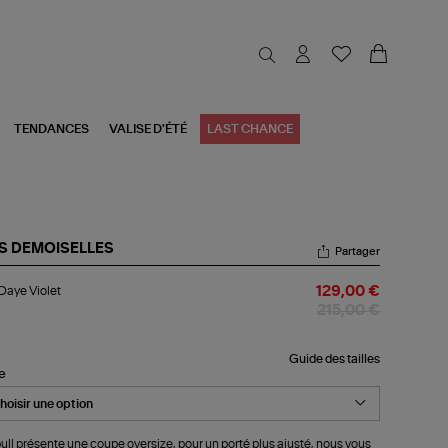
TENDANCES
VALISE D'ÉTÉ
LAST CHANCE
S DEMOISELLES
Partager
l
 Daye Violet
129,00 €
ye
let
215,00 €
Guide des tailles
le
ull présente une coupe oversize, pour un porté plus ajusté, nous vous