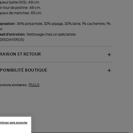
ueur (taille 0XS) : 49 cm.
-tour de poitrine : 46 cm.
ueur de manches : 65 cm.
position :
34% polyamide, 32% alpaga, 32% laine, 1% cachemire, 1%
on
eil d'entretien :
Nettoyage chez un spécialiste.
f-25SDAYEROS)
VRAISON ET RETOUR
SPONIBILITÉ BOUTIQUE
PULLS
ections similaires :
ntinuer sans accepter