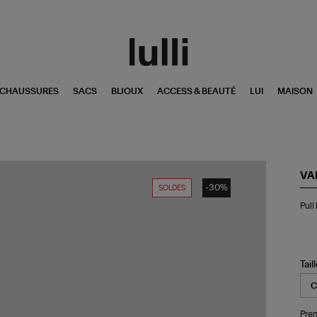
CHAUSSURES
SACS
BIJOUX
ACCESS & BEAUTÉ
LUI
MAISON
VA
-30%
SOLDES
Pul
Pull
Did
Ma
Tail
Pren