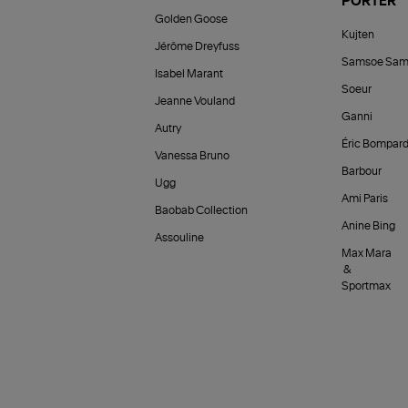
PORTER
Golden Goose
Kujten
Jérôme Dreyfuss
Samsoe Sam
Isabel Marant
Soeur
Jeanne Vouland
Ganni
Autry
Éric Bompar
Vanessa Bruno
Barbour
Ugg
Ami Paris
Baobab Collection
Anine Bing
Assouline
Max Mara
&
Sportmax