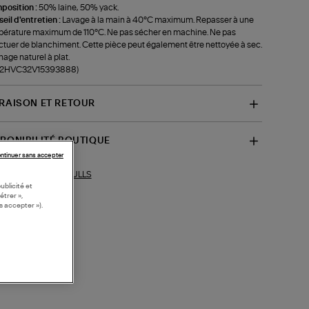
position :
50% laine, 50% yack.
eil d'entretien :
Lavage à la main à 40°C maximum. Repasser à une
érature maximum de 110°C. Ne pas sécher en machine. Ne pas
ctuer de blanchiment. Cette pièce peut également être nettoyée à sec.
age naturel à plat.
f-2HVC32V15393888)
VRAISON ET RETOUR
SPONIBILITÉ BOUTIQUE
ntinuer sans accepter
PULLS
ections similaires :
ublicité et
étrer »,
s accepter »).