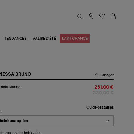
TENDANCES
VALISE D'ÉTÉ
LAST CHANCE
NESSA BRUNO
Partager
l
 Didia Marine
231,00 €
ia
rine
330,00 €
Guide des tailles
le
dre votre taille habituelle.