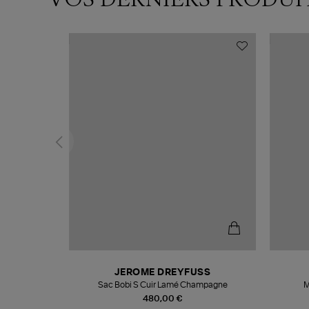
N
JEROME DREYFUSS
te
Sac Bobi S Cuir Lamé Champagne
M
480,00 €