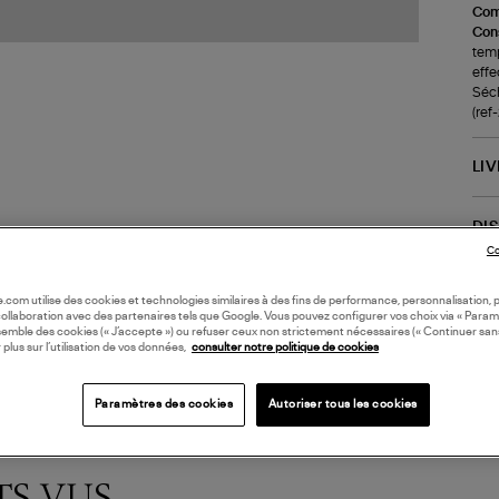
Com
Cons
temp
effe
Séch
(re
LI
DI
Co
Coll
oile.com utilise des cookies et technologies similaires à des fins de performance, personnalisation, p
collaboration avec des partenaires tels que Google. Vous pouvez configurer vos choix via « Param
semble des cookies (« J’accepte ») ou refuser ceux non strictement nécessaires (« Continuer san
 plus sur l’utilisation de vos données,
consulter notre politique de cookies
Paramètres des cookies
Autoriser tous les cookies
TS VUS