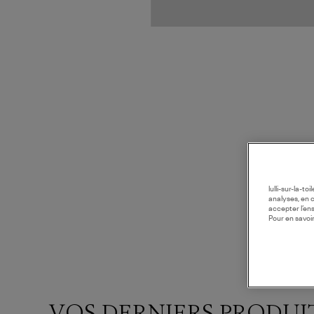
lulli-sur-la-t
analyses, en 
accepter l’en
Pour en savoir
VOS DERNIERS PRODUI