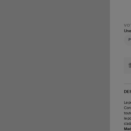
VOT
Une
DE
Le p
Conf
tout
le p
s'ad
Made