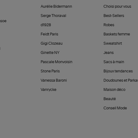
Aurélie Bidermann
Choisi pour vous
Serge Thoraval
Best-Sellers
soe
d1928
Robes
Feidt Paris
Baskets femme
Gigi Clozeau
Sweatshirt
d
Ginette NY
Jeans
Pascale Monvoisin
Sacs à main
Stone Paris
Bijoux tendances
Vanessa Baroni
Doudounes et Parka
Vanrycke
Maison déco
Beauté
Conseil Mode