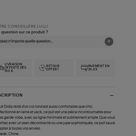
RE CONSEILLÈRE LULLI
 question sur ce produit ?
LIVRAISON
RETOUR
PAIEMENT EN
OFFERTE DÈS
OFFERT
3X,4X
150 €
SCRIPTION
ull Didia doté d'un col rond est aussi confortable que chic.
ectionné en laine et yack, ce pull est une pièce incontournable pour
es garde-robe, avec sa ligne minimale et subtilement ample. Que vous
ortiez avec un jean décontracté ou une jupe sophistiquée, ce pull saura
apter à toutes vos envies.
 in :
Chine.