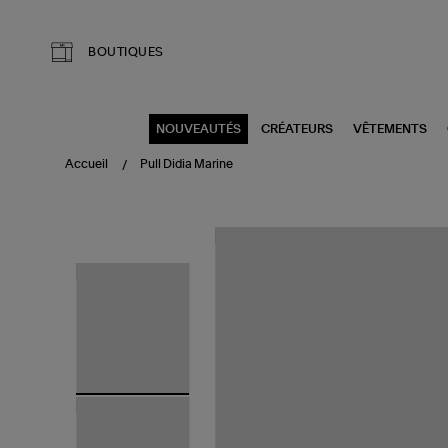
Aller au contenu principal
BOUTIQUES
NOUVEAUTÉS
CRÉATEURS
VÊTEMENTS
Accueil
Pull Didia Marine