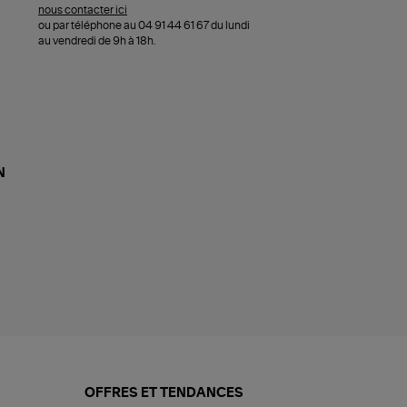
nous contacter ici
ou par téléphone au 04 91 44 61 67 du lundi
au vendredi de 9h à 18h.
N
OFFRES ET TENDANCES