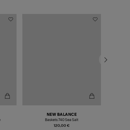
NEW BALANCE
e
Baskets 740 Sea Salt
Veste
120,00 €