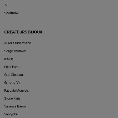
&
Sportmax
CRÉATEURS BIJOUX
Aurélie Bidermann
Serge Thoraval
d1928
Feidt Paris
Gigi Clozeau
Ginette NY
Pascale Monvoisin
Stone Paris
Vanessa Baroni
Vanrycke