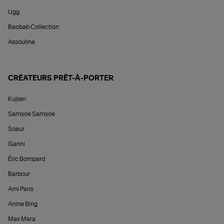
Ugg
Baobab Collection
Assouline
CRÉATEURS PRÊT-À-PORTER
Kujten
Samsoe Samsoe
Soeur
Ganni
Éric Bompard
Barbour
Ami Paris
Anine Bing
Max Mara