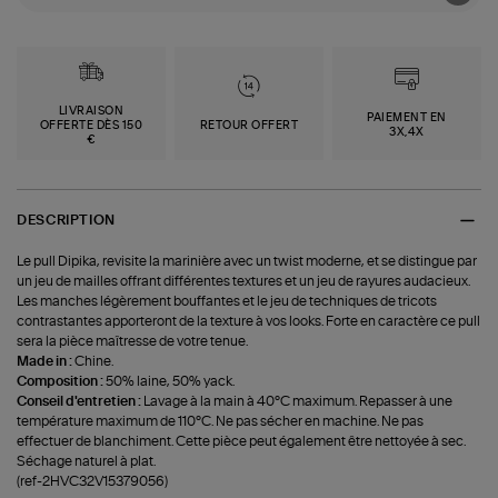
LIVRAISON
PAIEMENT EN
OFFERTE DÈS 150
RETOUR OFFERT
3X,4X
€
DESCRIPTION
Le pull Dipika, revisite la marinière avec un twist moderne, et se distingue par
un jeu de mailles offrant différentes textures et un jeu de rayures audacieux.
Les manches légèrement bouffantes et le jeu de techniques de tricots
contrastantes apporteront de la texture à vos looks. Forte en caractère ce pull
sera la pièce maîtresse de votre tenue.
Made in :
Chine.
Composition :
50% laine, 50% yack.
Conseil d'entretien :
Lavage à la main à 40°C maximum. Repasser à une
température maximum de 110°C. Ne pas sécher en machine. Ne pas
effectuer de blanchiment. Cette pièce peut également être nettoyée à sec.
Séchage naturel à plat.
(ref-2HVC32V15379056)