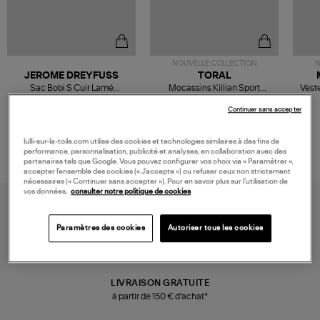
NOUVELLE COLLECTION
N
JEROME DREYFUSS
TORAL
Sac Bobi S Cuir Lamé
Mocassins Killian Sport
Veste
Champagne
Mousse
480,00 €
189,00 €
Continuer sans accepter
lulli-sur-la-toile.com utilise des cookies et technologies similaires à des fins de
performance, personnalisation, publicité et analyses, en collaboration avec des
partenaires tels que Google. Vous pouvez configurer vos choix via « Paramétrer »,
accepter l’ensemble des cookies (« J’accepte ») ou refuser ceux non strictement
nécessaires (« Continuer sans accepter »). Pour en savoir plus sur l’utilisation de
vos données,
consulter notre politique de cookies
Paramètres des cookies
Autoriser tous les cookies
LIVRAISON GRATUITE
à partir de 150 € d'achat*