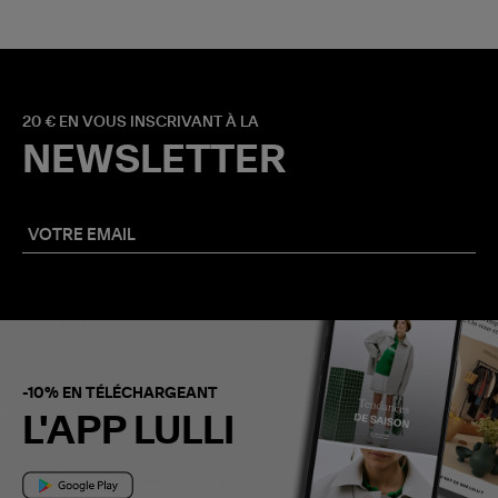
20 € EN VOUS INSCRIVANT À LA
NEWSLETTER
-10% EN TÉLÉCHARGEANT
L'APP LULLI