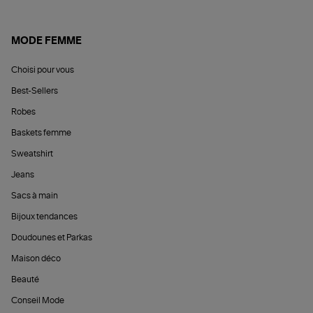
MODE FEMME
Choisi pour vous
Best-Sellers
Robes
Baskets femme
Sweatshirt
Jeans
Sacs à main
Bijoux tendances
Doudounes et Parkas
Maison déco
Beauté
Conseil Mode