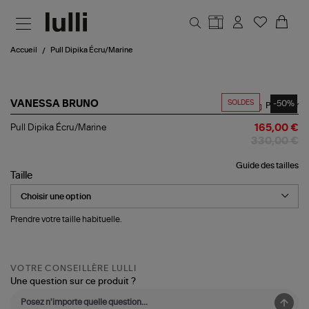
Aller au contenu principal
Accueil
Pull Dipika Écru/Marine
SOLDES
-50%
VANESSA BRUNO
Partager
Pull
Pull Dipika Écru/Marine
165,00 €
Dipika
330,00 €
Écru/Marine
Guide des tailles
Taille
Prendre votre taille habituelle.
VOTRE CONSEILLÈRE LULLI
Une question sur ce produit ?