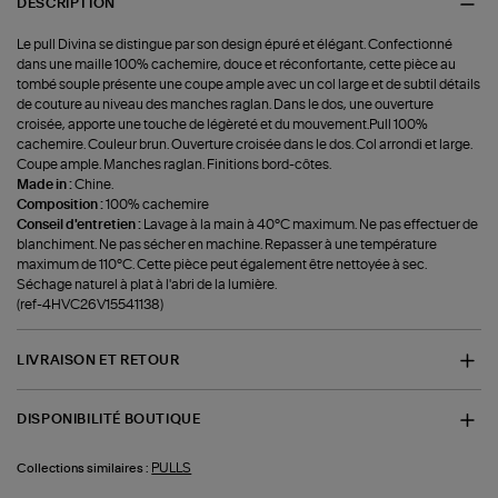
DESCRIPTION
Le pull Divina se distingue par son design épuré et élégant. Confectionné
dans une maille 100% cachemire, douce et réconfortante, cette pièce au
tombé souple présente une coupe ample avec un col large et de subtil détails
de couture au niveau des manches raglan. Dans le dos, une ouverture
croisée, apporte une touche de légèreté et du mouvement.Pull 100%
cachemire. Couleur brun. Ouverture croisée dans le dos. Col arrondi et large.
Coupe ample. Manches raglan. Finitions bord-côtes.
Made in :
Chine.
Composition :
100% cachemire
Conseil d'entretien :
Lavage à la main à 40°C maximum. Ne pas effectuer de
blanchiment. Ne pas sécher en machine. Repasser à une température
maximum de 110°C. Cette pièce peut également être nettoyée à sec.
Séchage naturel à plat à l'abri de la lumière.
(ref-4HVC26V15541138)
LIVRAISON ET RETOUR
DISPONIBILITÉ BOUTIQUE
PULLS
Collections similaires :