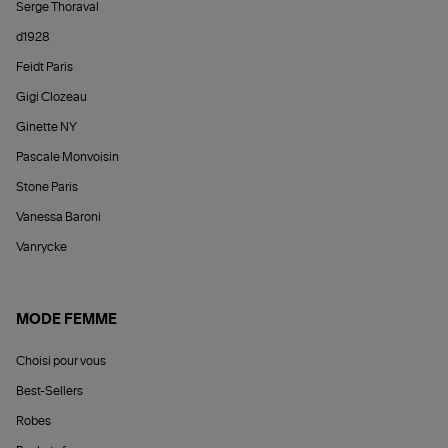
Serge Thoraval
d1928
Feidt Paris
Gigi Clozeau
Ginette NY
Pascale Monvoisin
Stone Paris
Vanessa Baroni
Vanrycke
MODE FEMME
Choisi pour vous
Best-Sellers
Robes