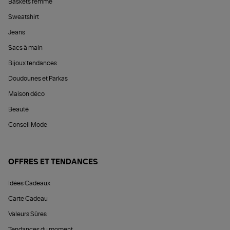
Baskets femme
Sweatshirt
Jeans
Sacs à main
Bijoux tendances
Doudounes et Parkas
Maison déco
Beauté
Conseil Mode
OFFRES ET TENDANCES
Idées Cadeaux
Carte Cadeau
Valeurs Sûres
Tendances du moment