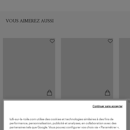
VOUS AIMEREZ AUSSI
N
Continuer sans accepter
BOMPARD
VANESSA BRUNO
Pull Ras de Cou Col Bateau
Pull Fresia Taupe
Oversized Ultrafin Manches
330,00 €
295,00 €
lulli-sur-la-toile.com utilise des cookies et technologies similaires à des fins de
3/4 Tourterelle
performance, personnalisation, publicité et analyses, en collaboration avec des
partenaires tels que Google. Vous pouvez configurer vos choix via « Paramétrer »,