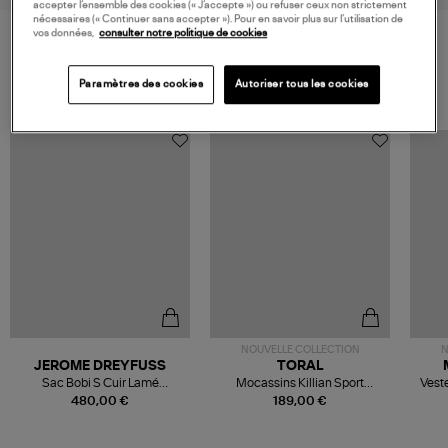
accepter l’ensemble des cookies (« J’accepte ») ou refuser ceux non strictement
nécessaires (« Continuer sans accepter »). Pour en savoir plus sur l’utilisation de
vos données,
consulter notre politique de cookies
VOS DERNIERS PRODUITS VUS
Paramètres des cookies
Autoriser tous les cookies
NOUVELLE COLLECTION
N
JEROME DREYFUSS
TORAL
Sac Bobi S Cuir Lamé
Mocassins Killian Sport
Veste
Champagne
Mousse
480,00 €
189,00 €