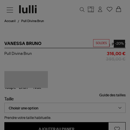
Aller au contenu principal
Accueil
Pull Divina Brun
SOLDES
-20%
VANESSA BRUNO
Partager
Pull
Pull Divina Brun
316,00 €
Divina
395,00 €
Brun
Guide des tailles
Taille
Prendre votre taille habituelle.
AJOUTER AU PANIER