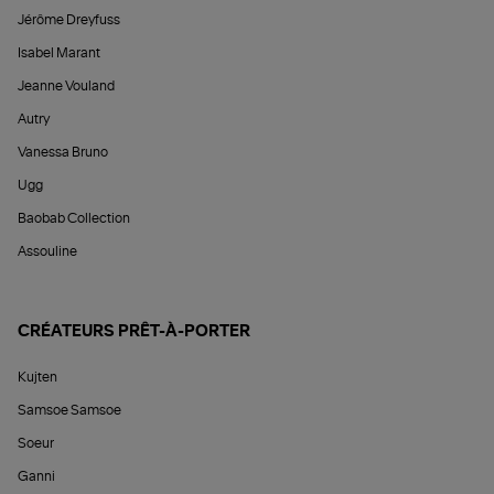
Jérôme Dreyfuss
Isabel Marant
Jeanne Vouland
Autry
Vanessa Bruno
Ugg
Baobab Collection
Assouline
CRÉATEURS PRÊT-À-PORTER
Kujten
Samsoe Samsoe
Soeur
Ganni