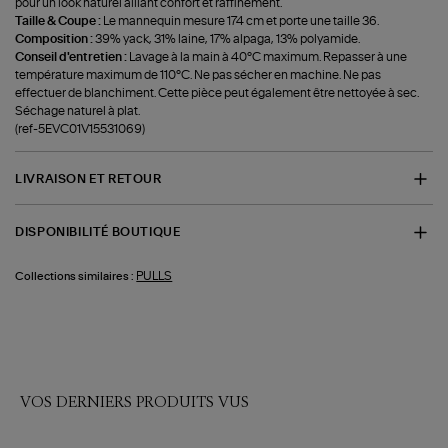
pour un look naturel alliant confort et raffinement.
Taille & Coupe :
Le mannequin mesure 174 cm et porte une taille 36.
Composition :
39% yack, 31% laine, 17% alpaga, 13% polyamide.
Conseil d'entretien :
Lavage à la main à 40°C maximum. Repasser à une
température maximum de 110°C. Ne pas sécher en machine. Ne pas
effectuer de blanchiment. Cette pièce peut également être nettoyée à sec.
Séchage naturel à plat.
(ref-5EVC01V15531069)
LIVRAISON ET RETOUR
DISPONIBILITÉ BOUTIQUE
PULLS
Collections similaires :
VOS DERNIERS PRODUITS VUS