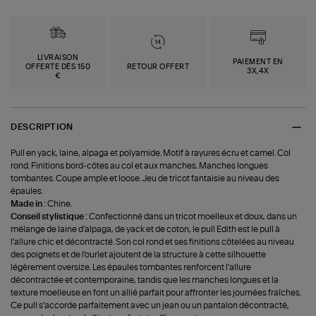
LIVRAISON
PAIEMENT EN
OFFERTE DÈS 150
RETOUR OFFERT
3X,4X
€
DESCRIPTION
Pull en yack, laine, alpaga et polyamide. Motif à rayures écru et camel. Col
rond. Finitions bord-côtes au col et aux manches. Manches longues
tombantes. Coupe ample et loose. Jeu de tricot fantaisie au niveau des
épaules.
Made in :
Chine.
Conseil stylistique :
Confectionné dans un tricot moelleux et doux, dans un
mélange de laine d'alpaga, de yack et de coton, le pull Edith est le pull à
l'allure chic et décontracté. Son col rond et ses finitions côtelées au niveau
des poignets et de l'ourlet ajoutent de la structure à cette silhouette
légèrement oversize. Les épaules tombantes renforcent l'allure
décontractée et contemporaine, tandis que les manches longues et la
texture moelleuse en font un allié parfait pour affronter les journées fraîches.
Ce pull s'accorde parfaitement avec un jean ou un pantalon décontracté,