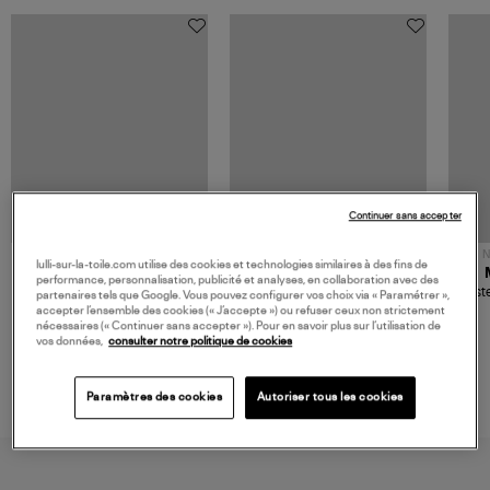
Continuer sans accepter
NOUVELLE COLLECTION
N
lulli-sur-la-toile.com utilise des cookies et technologies similaires à des fins de
JEROME DREYFUSS
TORAL
performance, personnalisation, publicité et analyses, en collaboration avec des
Sac Bobi S Cuir Lamé
Mocassins Killian Sport
Veste
partenaires tels que Google. Vous pouvez configurer vos choix via « Paramétrer »,
Champagne
Mousse
accepter l’ensemble des cookies (« J’accepte ») ou refuser ceux non strictement
480,00 €
189,00 €
nécessaires (« Continuer sans accepter »). Pour en savoir plus sur l’utilisation de
vos données,
consulter notre politique de cookies
Paramètres des cookies
Autoriser tous les cookies