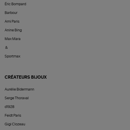
Éric Bompard
Barbour
Ami Paris
Anine Bing
Max Mara
&
Sportmax
CRÉATEURS BIJOUX
Aurélie Bidermann
Serge Thoraval
d1928
Feidt Paris
Gigi Clozeau