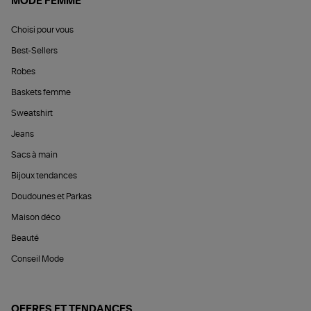
MODE FEMME
Choisi pour vous
Best-Sellers
Robes
Baskets femme
Sweatshirt
Jeans
Sacs à main
Bijoux tendances
Doudounes et Parkas
Maison déco
Beauté
Conseil Mode
OFFRES ET TENDANCES