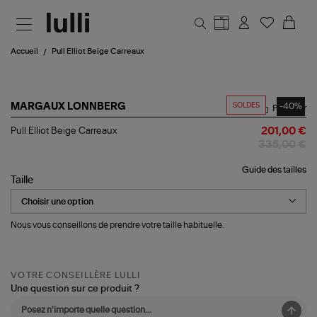
Aller au contenu principal
Accueil
Pull Elliot Beige Carreaux
SOLDES
-40%
MARGAUX LONNBERG
Partager
Pull
Pull Elliot Beige Carreaux
201,00 €
Elliot
335,00 €
Beige
Carreaux
Guide des tailles
Taille
Nous vous conseillons de prendre votre taille habituelle.
VOTRE CONSEILLÈRE LULLI
Une question sur ce produit ?