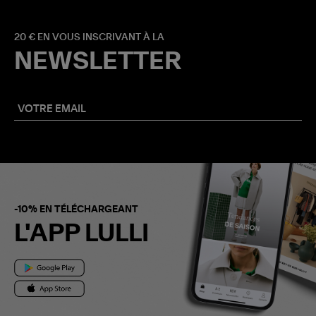
20 € EN VOUS INSCRIVANT À LA
NEWSLETTER
-10% EN TÉLÉCHARGEANT
L'APP LULLI