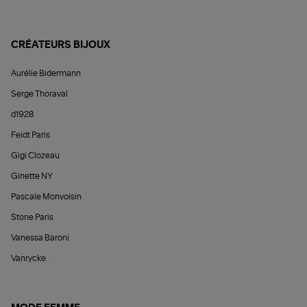
CRÉATEURS BIJOUX
Aurélie Bidermann
Serge Thoraval
d1928
Feidt Paris
Gigi Clozeau
Ginette NY
Pascale Monvoisin
Stone Paris
Vanessa Baroni
Vanrycke