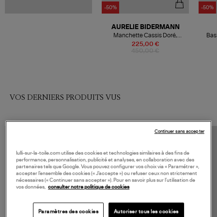
-50%
-50%
AURELIE BIDERMANN
Manchette Cassis Doré,
Bas
Exclusivité Lulli
Ma
225,00 €
450,00 €
VOS DERNIERS PRODUITS VUS
Continuer sans accepter
lulli-sur-la-toile.com utilise des cookies et technologies similaires à des fins de
performance, personnalisation, publicité et analyses, en collaboration avec des
partenaires tels que Google. Vous pouvez configurer vos choix via « Paramétrer »,
accepter l’ensemble des cookies (« J’accepte ») ou refuser ceux non strictement
nécessaires (« Continuer sans accepter »). Pour en savoir plus sur l’utilisation de
vos données,
consulter notre politique de cookies
Paramètres des cookies
Autoriser tous les cookies