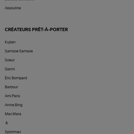
Assouline
CRÉATEURS PRÊT-À-PORTER
Kujten
Samsoe Samsoe
Soeur
Ganni
Éric Bompard
Barbour
Ami Paris
Anine Bing
Max Mara
&
Sportmax