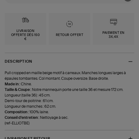
LIVRAISON
PAIEMENT EN
OFFERTE DÈS 150
RETOUR OFFERT
3X,4X
€
DESCRIPTION
Pull cropped en maille beige motif à carreaux. Manches longues larges à
épaules tombantes. Col montant. Coupe oversize. Base droite.
Made in :
Chine.
Taille & Coupe :
Notre mannequin porte une taille 36 et mesure 172 cm.
Longueur (taille 36) : 45 cm.
Demi-tour de poitrine : 61 cm.
Longueur de manches : 62 cm.
Composition :
100% laine.
Conseil d'entretien :
Nettoyage à sec.
(ref-ELLIOTBE)
LIVRAISON ET RETOUR