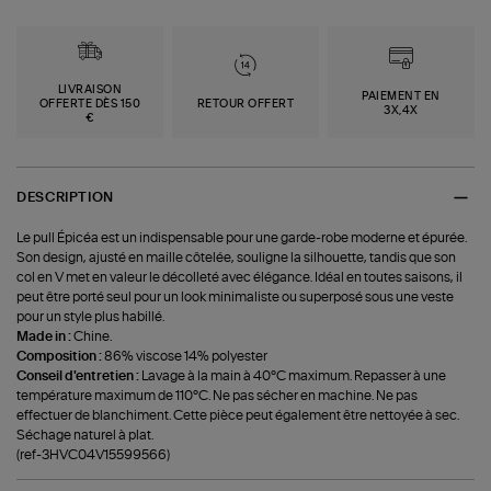
LIVRAISON
PAIEMENT EN
OFFERTE DÈS 150
RETOUR OFFERT
3X,4X
€
DESCRIPTION
Le pull Épicéa est un indispensable pour une garde-robe moderne et épurée.
Son design, ajusté en maille côtelée, souligne la silhouette, tandis que son
col en V met en valeur le décolleté avec élégance. Idéal en toutes saisons, il
peut être porté seul pour un look minimaliste ou superposé sous une veste
pour un style plus habillé.
Made in :
Chine.
Composition :
86% viscose 14% polyester
Conseil d'entretien :
Lavage à la main à 40°C maximum. Repasser à une
température maximum de 110°C. Ne pas sécher en machine. Ne pas
effectuer de blanchiment. Cette pièce peut également être nettoyée à sec.
Séchage naturel à plat.
(ref-3HVC04V15599566)