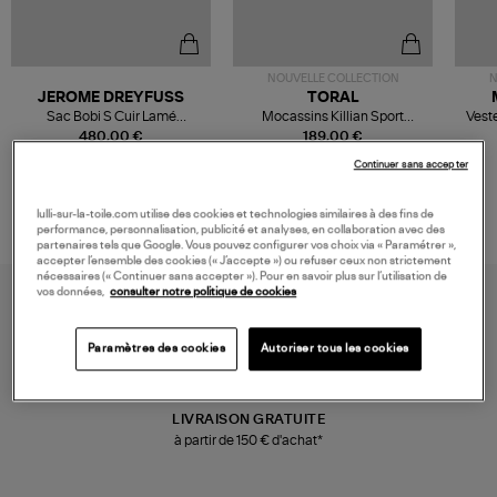
NOUVELLE COLLECTION
N
JEROME DREYFUSS
TORAL
Sac Bobi S Cuir Lamé
Mocassins Killian Sport
Veste
Champagne
Mousse
480,00 €
189,00 €
Continuer sans accepter
lulli-sur-la-toile.com utilise des cookies et technologies similaires à des fins de
performance, personnalisation, publicité et analyses, en collaboration avec des
partenaires tels que Google. Vous pouvez configurer vos choix via « Paramétrer »,
accepter l’ensemble des cookies (« J’accepte ») ou refuser ceux non strictement
nécessaires (« Continuer sans accepter »). Pour en savoir plus sur l’utilisation de
vos données,
consulter notre politique de cookies
Paramètres des cookies
Autoriser tous les cookies
LIVRAISON GRATUITE
à partir de 150 € d'achat*