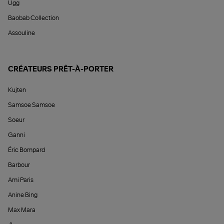
Ugg
Baobab Collection
Assouline
CRÉATEURS PRÊT-À-PORTER
Kujten
Samsoe Samsoe
Soeur
Ganni
Éric Bompard
Barbour
Ami Paris
Anine Bing
Max Mara