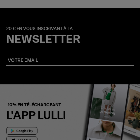
20 € EN VOUS INSCRIVANT À LA
NEWSLETTER
-10% EN TÉLÉCHARGEANT
L'APP LULLI