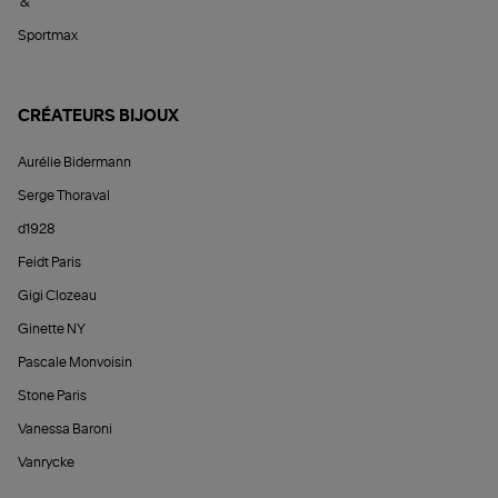
&
Sportmax
CRÉATEURS BIJOUX
Aurélie Bidermann
Serge Thoraval
d1928
Feidt Paris
Gigi Clozeau
Ginette NY
Pascale Monvoisin
Stone Paris
Vanessa Baroni
Vanrycke