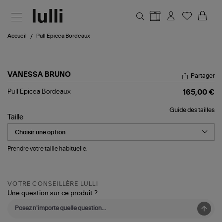
Aller au contenu principal
Accueil
Pull Epicea Bordeaux
VANESSA BRUNO
Partager
Pull
Pull Epicea Bordeaux
165,00 €
Epicea
Bordeaux
Guide des tailles
Taille
Prendre votre taille habituelle.
VOTRE CONSEILLÈRE LULLI
Une question sur ce produit ?