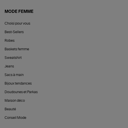
MODE FEMME
Choisi pour vous
Best-Sellers
Robes
Baskets femme
Sweatshirt
Jeans
Sacs à main
Bijoux tendances
Doudounes et Parkas
Maison déco
Beauté
Conseil Mode