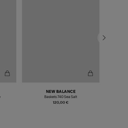
NEW BALANCE
e
Baskets 740 Sea Salt
Veste
120,00 €