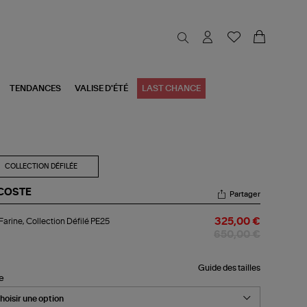
TENDANCES
VALISE D'ÉTÉ
LAST CHANCE
COLLECTION DÉFILÉE
COSTE
Partager
l
 Farine, Collection Défilé PE25
325,00 €
ine,
lection
650,00 €
ilé
25
Guide des tailles
le