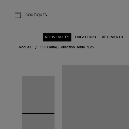
Aller au contenu principal
BOUTIQUES
NOUVEAUTÉS
CRÉATEURS
VÊTEMENTS
Accueil
Pull Farine, Collection Défilé PE25