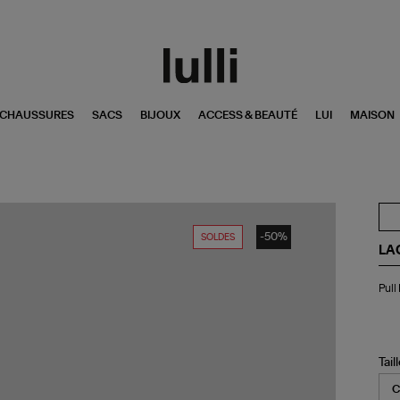
CHAUSSURES
SACS
BIJOUX
ACCESS & BEAUTÉ
LUI
MAISON
-50%
SOLDES
LA
Pul
Pull
Far
Col
Déf
PE
Tail