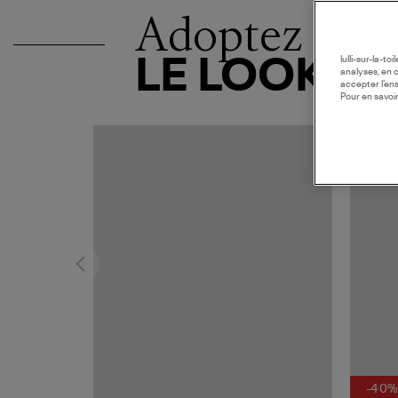
Adoptez
LE LOOK
lulli-sur-la-t
analyses, en 
accepter l’en
Pour en savoir
-40