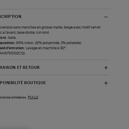
SCRIPTION
 oversize sans manches en grosse maille, beige avec motif vert et
c a l'avant, base droite, col rond.
 in :
Italie.
position :
65% coton, 32% polyamide, 3% polyester.
eil d'entretien :
Lavage en machine à 30°.
f-AH6751002CQ)
VRAISON ET RETOUR
SPONIBILITÉ BOUTIQUE
PULLS
ections similaires :