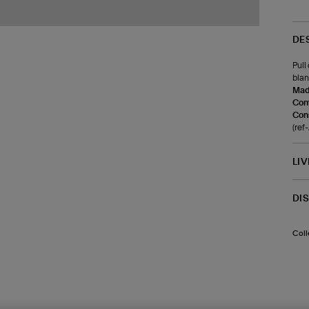
DE
Pull
blan
Made
Com
Cons
(re
LI
DI
Coll