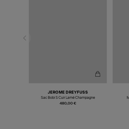
N
JEROME DREYFUSS
te
Sac Bobi S Cuir Lamé Champagne
M
480,00 €