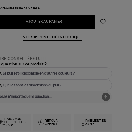
dre votre taille habituelle.
AJOUTER AU PANIER
VOIR DISPONIBILITÉ EN BOUTIQUE
RE CONSEILLÈRE LULLI
 question sur ce produit ?
Le pull est-il disponible en d'autres couleurs ?
Quelles sont les dimensions du pull ?
LIVRAISON
RETOUR
PAIEMENT EN
OFFERTE DÈS
OFFERT
3X,4X
150 €