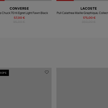
CONVERSE
LACOSTE
s Chuck 70 Hi Egret Light Fawn Black
Pull Calathea Maille Graphique, Collect
PE25
57,00 €
175,00 €
95,00 €
350,00 €
UROPE