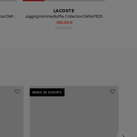
LACOSTE
ion Défilé
Jogging Homme Buffle, Collection Défilé PE25
145,00 €
290,00 €
MADE IN EUROPE
MADE