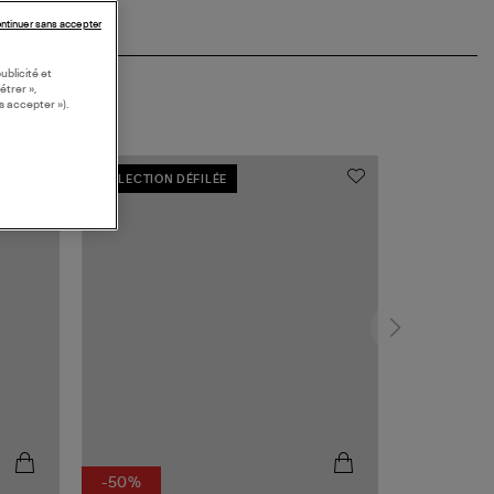
ntinuer sans accepter
ublicité et
étrer »,
s accepter »).
COLLECTION DÉFILÉE
-50%