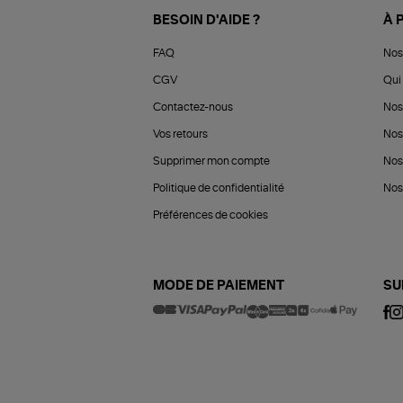
BESOIN D'AIDE ?
À 
FAQ
Nos
CGV
Qui 
Contactez-nous
Nos
Vos retours
Nos
Supprimer mon compte
Nos
Politique de confidentialité
Nos 
Préférences de cookies
MODE DE PAIEMENT
SU