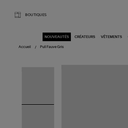
Aller au contenu principal
BOUTIQUES
NOUVEAUTÉS
CRÉATEURS
VÊTEMENTS
Accueil
Pull Fauve Gris