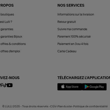
PROPOS
NOS SERVICES
 boutiques
Informations sur la livraison
est Lulli ?
Retour gratuit
 garanties
Suivre ma commande
 garanties Bijoux
Paiement 100% sécurisé
 offres & conditions
Paiement en 3 ou 4 fois
offres d'emploi
Carte Cadeau
IVEZ-NOUS
TÉLÉCHARGEZ L'APPLICATIO
© LULLI 2025 - Tous droits réservés -CGV-Plan du site-Politique de confidentialité