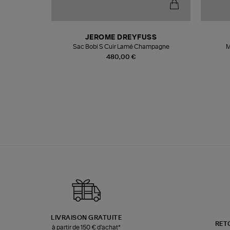
N
JEROME DREYFUSS
te
Sac Bobi S Cuir Lamé Champagne
M
480,00 €
LIVRAISON GRATUITE
RET
à partir de 150 € d'achat*