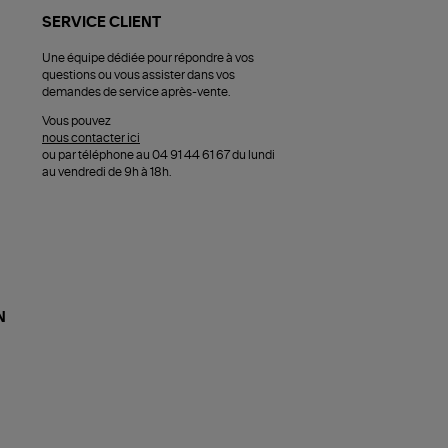
SERVICE CLIENT
Une équipe dédiée pour répondre à vos
questions ou vous assister dans vos
demandes de service après-vente.
Vous pouvez
nous contacter ici
ou par téléphone au 04 91 44 61 67 du lundi
au vendredi de 9h à 18h.
N