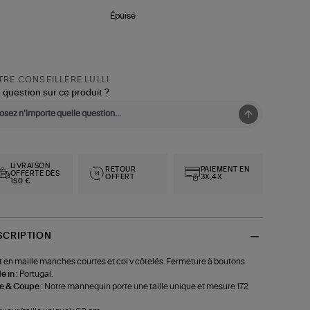
Épuisé
RE CONSEILLÈRE LULLI
 question sur ce produit ?
LIVRAISON
RETOUR
PAIEMENT EN
OFFERTE DÈS
OFFERT
3X,4X
150 €
SCRIPTION
t en maille manches courtes et col v côtelés. Fermeture à boutons
 in :
Portugal.
le & Coupe :
Notre mannequin porte une taille unique et mesure 172