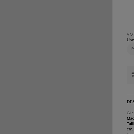
VOT
Une
DE
Gile
Made
Tail
cm.