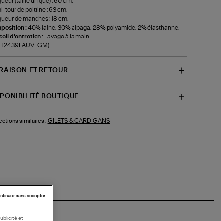
ueur (taille unique) : 60 cm.
-tour de poitrine : 63 cm.
ueur de manches : 18 cm.
position :
40% laine, 30% alpaga, 28% polyamide, 2% élasthanne.
eil d'entretien :
Lavage à la main.
f-H2439FAUVEGM)
VRAISON ET RETOUR
SPONIBILITÉ BOUTIQUE
GILETS & CARDIGANS
ections similaires :
ntinuer sans accepter
ublicité et