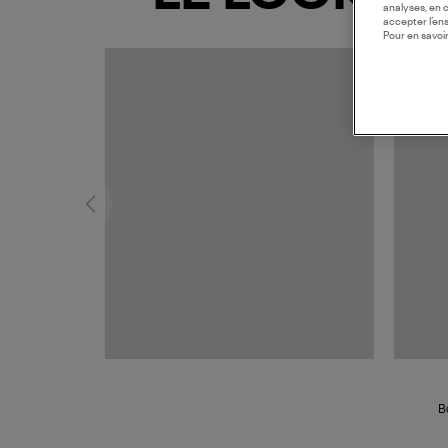
analyses, en 
accepter l’en
Pour en savoir
MADE I
B