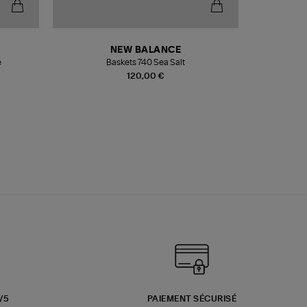
NEW BALANCE
e
Baskets 740 Sea Salt
Veste
120,00 €
3/5
PAIEMENT SÉCURISÉ