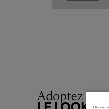
Adoptez
LE LOOK
lulli-sur-la-t