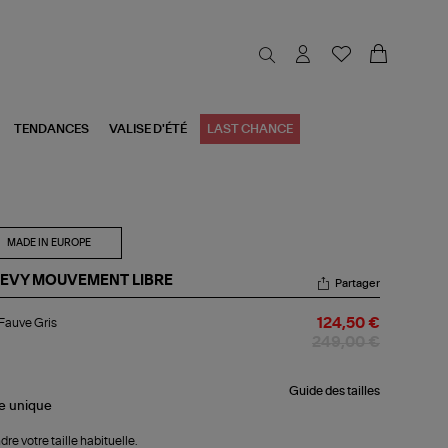
TENDANCES
VALISE D'ÉTÉ
LAST CHANCE
MADE IN EUROPE
EVY MOUVEMENT LIBRE
Partager
l
 Fauve Gris
124,50 €
uve
s
249,00 €
Guide des tailles
le
unique
dre votre taille habituelle.