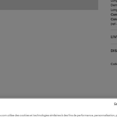
Long
Demi
Long
Com
Cons
(re
LI
DI
Coll
Co
oile.com utilise des cookies et technologies similaires à des fins de performance, personnalisation, p