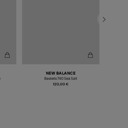
NEW BALANCE
e
Baskets 740 Sea Salt
Veste
120,00 €