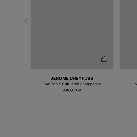
N
JEROME DREYFUSS
te
Sac Bobi S Cuir Lamé Champagne
M
480,00 €