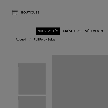
Aller au contenu principal
BOUTIQUES
NOUVEAUTÉS
CRÉATEURS
VÊTEMENTS
Accueil
Pull Ferdy Beige