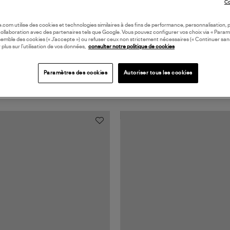
Co
oile.com utilise des cookies et technologies similaires à des fins de performance, personnalisation, p
collaboration avec des partenaires tels que Google. Vous pouvez configurer vos choix via « Param
semble des cookies (« J’accepte ») ou refuser ceux non strictement nécessaires (« Continuer san
 plus sur l’utilisation de vos données,
consulter notre politique de cookies
Paramètres des cookies
Autoriser tous les cookies