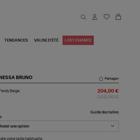
TENDANCES
VALISE D'ÉTÉ
LAST CHANCE
NESSA BRUNO
Partager
l
 Ferdy Beige
204,00 €
rdy
ige
340,00 €
Guide des tailles
le
dre votre taille habituelle.