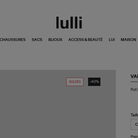
CHAUSSURES
SACS
BIJOUX
ACCESS & BEAUTÉ
LUI
MAISON
VA
-40%
SOLDES
Pul
Pull
Fe
Be
Tail
Pren