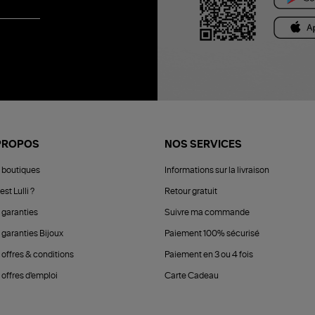
PROPOS
NOS SERVICES
 boutiques
Informations sur la livraison
est Lulli ?
Retour gratuit
 garanties
Suivre ma commande
 garanties Bijoux
Paiement 100% sécurisé
 offres & conditions
Paiement en 3 ou 4 fois
offres d'emploi
Carte Cadeau