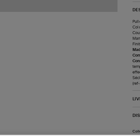
DE
Pull
Col 
Coup
Man
Fini
Made
Com
Cons
temp
effe
Séch
(re
LI
DI
Coll