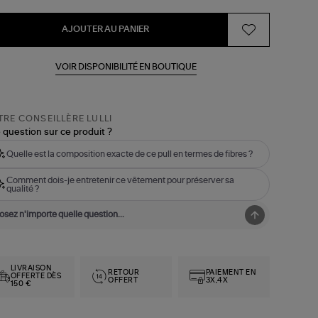
AJOUTER AU PANIER
VOIR DISPONIBILITÉ EN BOUTIQUE
RE CONSEILLÈRE LULLI
 question sur ce produit ?
Quelle est la composition exacte de ce pull en termes de fibres ?
Comment dois-je entretenir ce vêtement pour préserver sa
qualité ?
LIVRAISON
RETOUR
PAIEMENT EN
OFFERTE DÈS
OFFERT
3X,4X
150 €