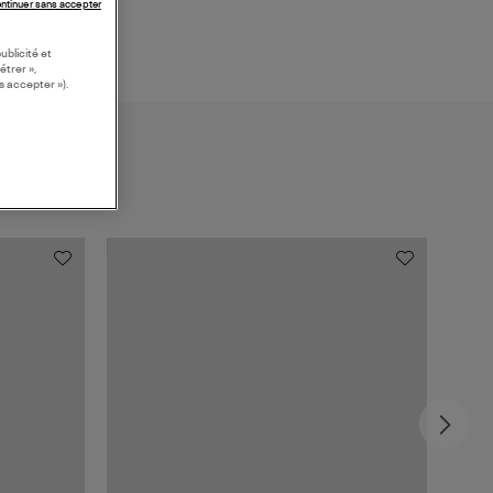
ntinuer sans accepter
ublicité et
étrer »,
s accepter »).