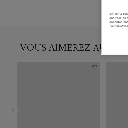
lulli-sur-la-t
analyses, en 
accepter l’en
Pour en savoir
VOUS AIMEREZ AUSSI