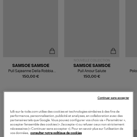
NOUVELLE COLLECTION
SAMSOE SAMSOE
SAMSOE SAMSOE
Pull Sajeanne Della Robbia
Pull Anour Salute
Polo
Blue
150,00 €
150,00 €
Continuer sans accepter
VOS DERNIERS PRODUITS VUS
lulli-sur-la-toile.com utilise des cookies et technologies similaires à des fins de
performance, personnalisation, publicité et analyses, en collaboration avec des
partenaires tels que Google. Vous pouvez configurer vos choix via « Paramétrer »,
accepter l’ensemble des cookies (« J’accepte ») ou refuser ceux non strictement
nécessaires (« Continuer sans accepter »). Pour en savoir plus sur l’utilisation de
vos données,
consulter notre politique de cookies