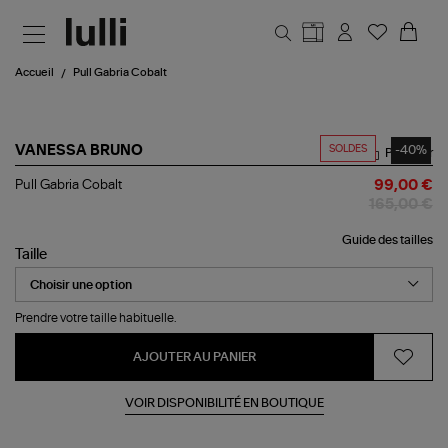
Aller au contenu principal
Accueil
Pull Gabria Cobalt
SOLDES
-40%
VANESSA BRUNO
Partager
Pull
Pull Gabria Cobalt
99,00 €
Gabria
165,00 €
Cobalt
Guide des tailles
Taille
Prendre votre taille habituelle.
AJOUTER AU PANIER
VOIR DISPONIBILITÉ EN BOUTIQUE