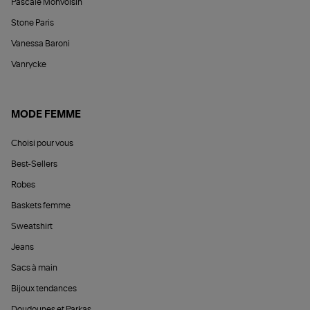
Pascale Monvoisin
Stone Paris
Vanessa Baroni
Vanrycke
MODE FEMME
Choisi pour vous
Best-Sellers
Robes
Baskets femme
Sweatshirt
Jeans
Sacs à main
Bijoux tendances
Doudounes et Parkas