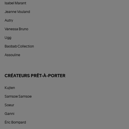
Isabel Marant
Jeanne Vouland
Autry
Vanessa Bruno
Ugg
Baobab Collection
Assouline
CRÉATEURS PRÊT-À-PORTER
Kujten
Samsoe Samsoe
Soeur
Ganni
Éric Bompard