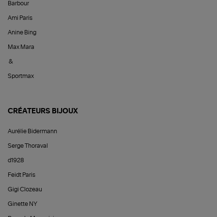
Barbour
Ami Paris
Anine Bing
Max Mara
&
Sportmax
CRÉATEURS BIJOUX
Aurélie Bidermann
Serge Thoraval
d1928
Feidt Paris
Gigi Clozeau
Ginette NY