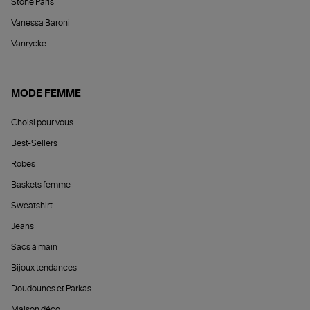
Stone Paris
Vanessa Baroni
Vanrycke
MODE FEMME
Choisi pour vous
Best-Sellers
Robes
Baskets femme
Sweatshirt
Jeans
Sacs à main
Bijoux tendances
Doudounes et Parkas
Maison déco