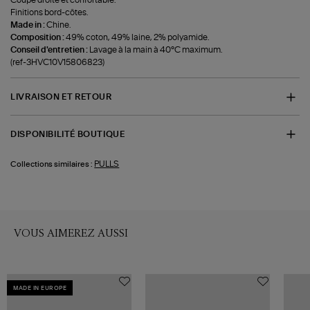
Coupe droite et confortable.
Finitions bord-côtes.
Made in :
Chine.
Composition :
49% coton, 49% laine, 2% polyamide.
Conseil d'entretien :
Lavage à la main à 40°C maximum.
(ref-3HVC10V15806823)
LIVRAISON ET RETOUR
DISPONIBILITÉ BOUTIQUE
PULLS
Collections similaires :
VOUS AIMEREZ AUSSI
MADE IN EUROPE