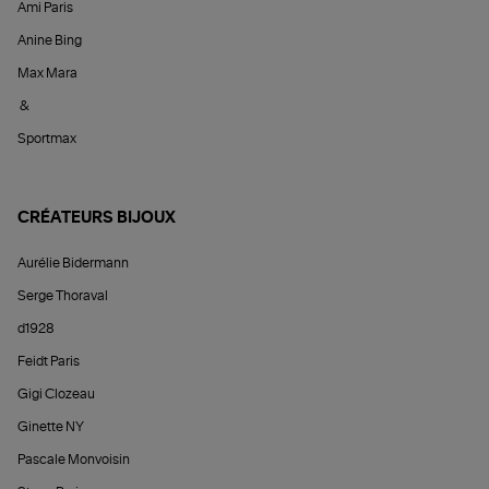
Ami Paris
Anine Bing
Max Mara
&
Sportmax
CRÉATEURS BIJOUX
Aurélie Bidermann
Serge Thoraval
d1928
Feidt Paris
Gigi Clozeau
Ginette NY
Pascale Monvoisin