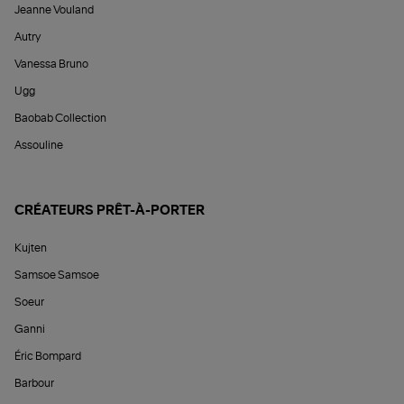
Jeanne Vouland
Autry
Vanessa Bruno
Ugg
Baobab Collection
Assouline
CRÉATEURS PRÊT-À-PORTER
Kujten
Samsoe Samsoe
Soeur
Ganni
Éric Bompard
Barbour