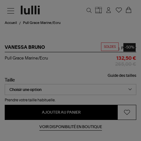
Aller au contenu principal
Accueil
Pull Grace Marine/Ecru
SOLDES
-50%
VANESSA BRUNO
Partager
Pull
Pull Grace Marine/Ecru
132,50 €
Grace
265,00 €
Marine/Ecru
Guide des tailles
Taille
Prendre votre taille habituelle.
AJOUTER AU PANIER
VOIR DISPONIBILITÉ EN BOUTIQUE