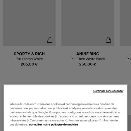
SPORTY & RICH
ANINE BING
Pull Promo White
Pull Theo White Black
Pu
205,00 €
250,00 €
Continuer sans accepter
VOS DERNIERS PRODUITS VUS
lulli-sur-la-toile.com utilise des cookies et technologies similaires à des fins de
performance, personnalisation, publicité et analyses, en collaboration avec des
partenaires tels que Google. Vous pouvez configurer vos choix via « Paramétrer »,
accepter l’ensemble des cookies (« J’accepte ») ou refuser ceux non strictement
nécessaires (« Continuer sans accepter »). Pour en savoir plus sur l’utilisation de
vos données,
consulter notre politique de cookies