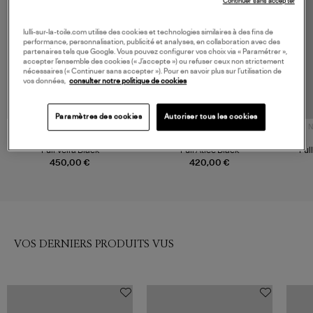
Continuer sans accepter
lulli-sur-la-toile.com utilise des cookies et technologies similaires à des fins de
performance, personnalisation, publicité et analyses, en collaboration avec des
partenaires tels que Google. Vous pouvez configurer vos choix via « Paramétrer »,
accepter l’ensemble des cookies (« J’accepte ») ou refuser ceux non strictement
nécessaires (« Continuer sans accepter »). Pour en savoir plus sur l’utilisation de
vos données,
consulter notre politique de cookies
Paramètres des cookies
Autoriser tous les cookies
NOUVELLE COLLECTION
N
LISA YANG
MARANT ÉTOILE
Pull Veira Black
Pull Atlee Black
Pul
450,00 €
420,00 €
VOS DERNIERS PRODUITS VUS