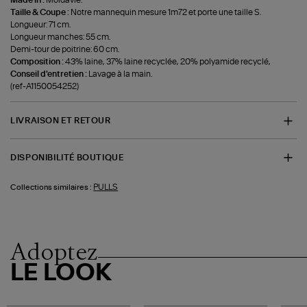
Made in :
Moldavie.
Taille & Coupe :
Notre mannequin mesure 1m72 et porte une taille S.
Longueur: 71 cm.
Longueur manches: 55 cm.
Demi-tour de poitrine: 60 cm.
Composition :
43% laine, 37% laine recyclée, 20% polyamide recyclé,
Conseil d'entretien :
Lavage à la main.
(ref-A1150054252)
LIVRAISON ET RETOUR
DISPONIBILITÉ BOUTIQUE
PULLS
Collections similaires :
Adoptez
LE LOOK