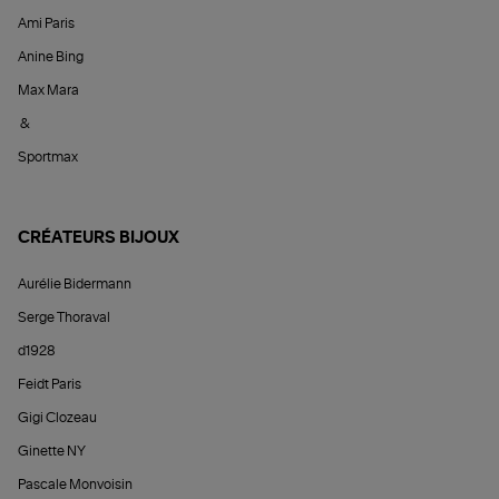
Ami Paris
Anine Bing
Max Mara
&
Sportmax
CRÉATEURS BIJOUX
Aurélie Bidermann
Serge Thoraval
d1928
Feidt Paris
Gigi Clozeau
Ginette NY
Pascale Monvoisin