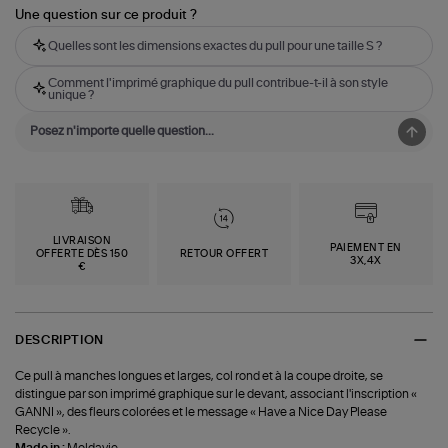
Une question sur ce produit ?
Quelles sont les dimensions exactes du pull pour une taille S ?
Comment l'imprimé graphique du pull contribue-t-il à son style
unique ?
LIVRAISON
PAIEMENT EN
OFFERTE DÈS 150
RETOUR OFFERT
3X,4X
€
DESCRIPTION
Ce pull à manches longues et larges, col rond et à la coupe droite, se
distingue par son imprimé graphique sur le devant, associant l'inscription «
GANNI », des fleurs colorées et le message « Have a Nice Day Please
Recycle ».