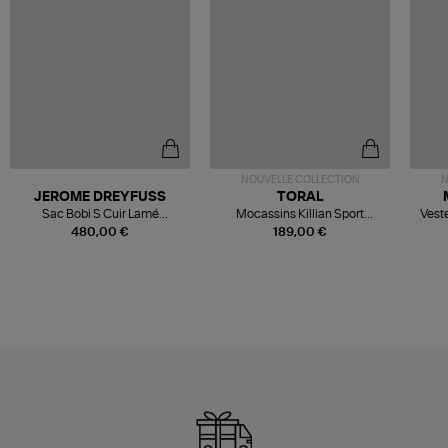
NOUVELLE COLLECTION
N
JEROME DREYFUSS
TORAL
Sac Bobi S Cuir Lamé
Mocassins Killian Sport
Veste
Champagne
Mousse
480,00 €
189,00 €