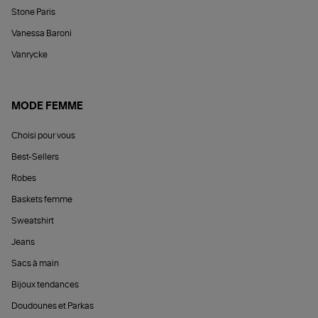
Stone Paris
Vanessa Baroni
Vanrycke
MODE FEMME
Choisi pour vous
Best-Sellers
Robes
Baskets femme
Sweatshirt
Jeans
Sacs à main
Bijoux tendances
Doudounes et Parkas