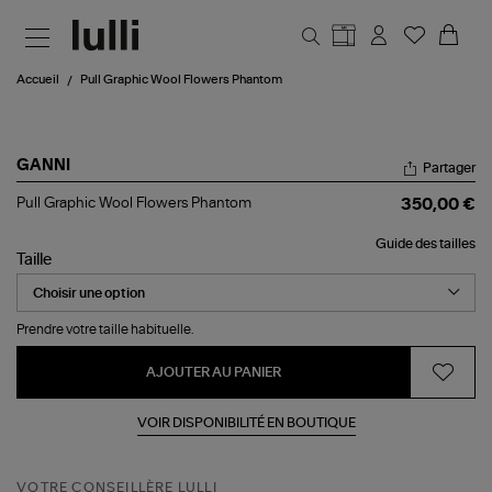
Aller au contenu principal
Accueil
Pull Graphic Wool Flowers Phantom
GANNI
Partager
Pull
Pull Graphic Wool Flowers Phantom
350,00 €
Graphic
Wool
Guide des tailles
Flowers
Taille
Phantom
Prendre votre taille habituelle.
AJOUTER AU PANIER
VOIR DISPONIBILITÉ EN BOUTIQUE
VOTRE CONSEILLÈRE LULLI