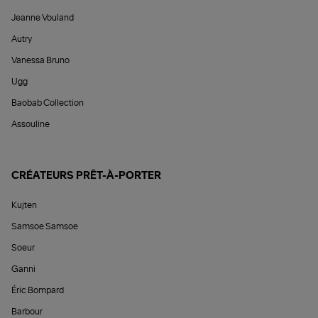
Jeanne Vouland
Autry
Vanessa Bruno
Ugg
Baobab Collection
Assouline
CRÉATEURS PRÊT-À-PORTER
Kujten
Samsoe Samsoe
Soeur
Ganni
Éric Bompard
Barbour