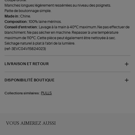
Coupe droite.
Manches longues légèrement ressérrées au niveau des poignets.
Patte de boutonnage simple.
Made in :
Chine.
Composition :
100% laine mérinos.
Conseil d'entretien :
Lavage à la main à 40°C maximum. Ne pas effectuer de
blanchiment. Ne pas sécher en machine. Repasser à une température
maximum de 110°C. Cette pièce peut également être nettoyée à sec.
Séchage naturel à plat à l'abri de la lumière.
(ref-3EVC04V15824023)
LIVRAISON ET RETOUR
DISPONIBILITÉ BOUTIQUE
PULLS
Collections similaires :
VOUS AIMEREZ AUSSI