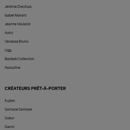
Jérôme Dreyfuss
Isabel Marant
Jeanne Vouland
Autry
Vanessa Bruno
Ugg
Baobab Collection
Assouline
CRÉATEURS PRÊT-À-PORTER
Kujten
Samsoe Samsoe
Soeur
Ganni