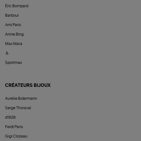
Éric Bompard
Barbour
Ami Paris
Anine Bing
Max Mara
&
Sportmax
CRÉATEURS BIJOUX
Aurélie Bidermann
Serge Thoraval
d1928
Feidt Paris
Gigi Clozeau