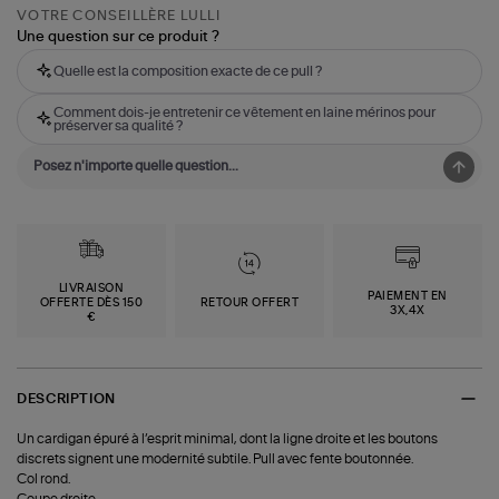
VOTRE CONSEILLÈRE LULLI
Une question sur ce produit ?
Quelle est la composition exacte de ce pull ?
Comment dois-je entretenir ce vêtement en laine mérinos pour
préserver sa qualité ?
LIVRAISON
PAIEMENT EN
OFFERTE DÈS 150
RETOUR OFFERT
3X,4X
€
DESCRIPTION
Un cardigan épuré à l’esprit minimal, dont la ligne droite et les boutons
discrets signent une modernité subtile. Pull avec fente boutonnée.
Col rond.