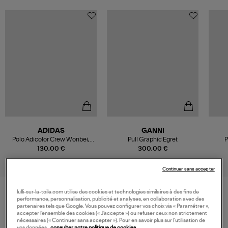
ADIDAS
GANNI
Polo Adicolor Crew Wonbei,
Pull Graphic Egret
P
Asian Pack
130,00 €
300,00 €
Continuer sans accepter
lulli-sur-la-toile.com utilise des cookies et technologies similaires à des fins de
performance, personnalisation, publicité et analyses, en collaboration avec des
VOS DERNIERS PRODUITS VUS
partenaires tels que Google. Vous pouvez configurer vos choix via « Paramétrer »,
accepter l’ensemble des cookies (« J’accepte ») ou refuser ceux non strictement
nécessaires (« Continuer sans accepter »). Pour en savoir plus sur l’utilisation de
vos données,
consulter notre politique de cookies