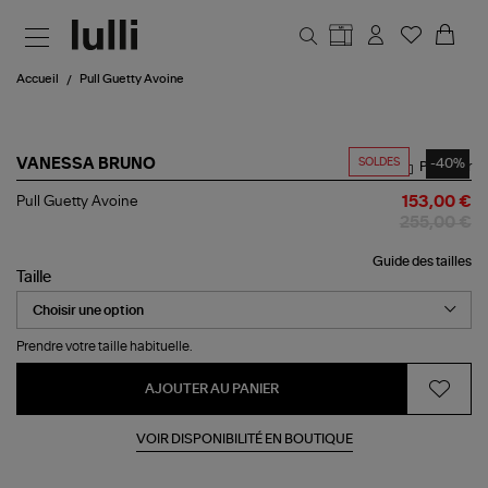
Aller au contenu principal
Accueil
Pull Guetty Avoine
SOLDES
-40%
VANESSA BRUNO
Partager
Pull
Pull Guetty Avoine
153,00 €
Guetty
255,00 €
Avoine
Guide des tailles
Taille
Prendre votre taille habituelle.
AJOUTER AU PANIER
VOIR DISPONIBILITÉ EN BOUTIQUE