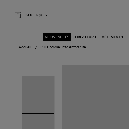
Aller au contenu principal
BOUTIQUES
NOUVEAUTÉS
CRÉATEURS
VÊTEMENTS
Accueil
Pull Homme Enzo Anthracite