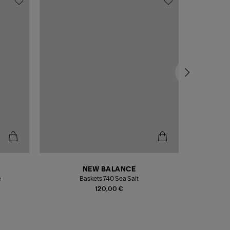
NEW BALANCE
e
Baskets 740 Sea Salt
Veste
120,00 €