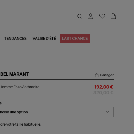
TENDANCES
VALISE D'ÉTÉ
LAST CHANCE
ABEL MARANT
Partager
l
 Homme Enzo Anthracite
192,00 €
mme
zo
320,00 €
hracite
le
dre votre taille habituelle.