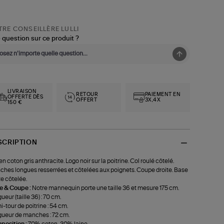
RE CONSEILLÈRE LULLI
 question sur ce produit ?
LIVRAISON
RETOUR
PAIEMENT EN
OFFERTE DÈS
OFFERT
3X,4X
150 €
SCRIPTION
 en coton gris anthracite. Logo noir sur la poitrine. Col roulé côtelé.
hes longues resserrées et côtelées aux poignets. Coupe droite. Base
te côtelée.
le & Coupe :
Notre mannequin porte une taille 36 et mesure 175 cm.
ueur (taille 36) : 70 cm.
-tour de poitrine : 54 cm.
ueur de manches : 72 cm.
position :
70% coton, 30% laine.