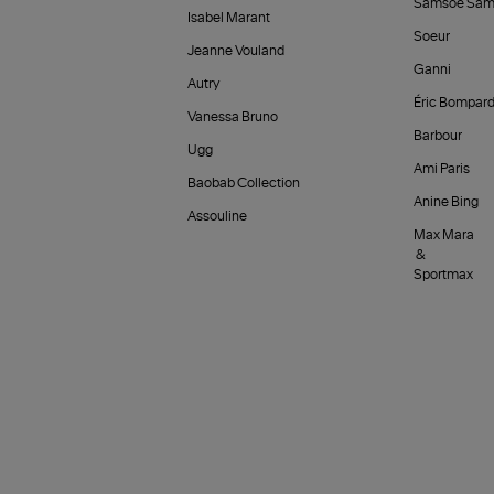
Samsoe Sam
Isabel Marant
Soeur
Jeanne Vouland
Ganni
Autry
Éric Bompar
Vanessa Bruno
Barbour
Ugg
Ami Paris
Baobab Collection
Anine Bing
Assouline
Max Mara
&
Sportmax