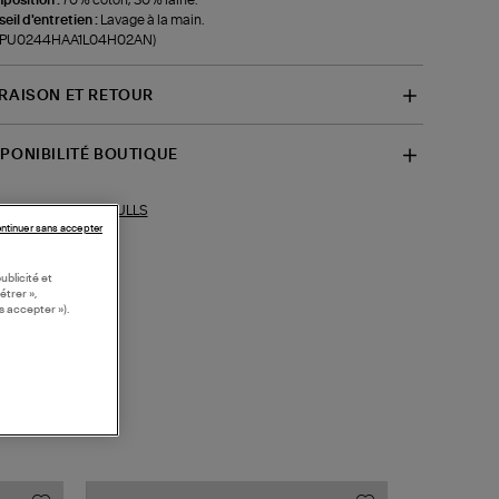
eil d'entretien :
Lavage à la main.
f-PU0244HAA1L04H02AN)
VRAISON ET RETOUR
SPONIBILITÉ BOUTIQUE
PULLS
ections similaires :
ntinuer sans accepter
ublicité et
étrer »,
s accepter »).