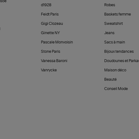
soe
d1928
Robes
Feidt Paris
Baskets femme
Gigi Clozeau
Sweatshirt
d
Ginette NY
Jeans
Pascale Monvoisin
Sacs à main
Stone Paris
Bijoux tendances
Vanessa Baroni
Doudounes et Parka
Vanrycke
Maison déco
Beauté
Conseil Mode