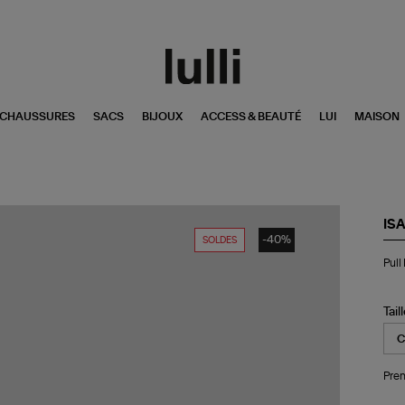
CHAUSSURES
SACS
BIJOUX
ACCESS & BEAUTÉ
LUI
MAISON
IS
-40%
SOLDES
Pul
Pull
Ho
En
Ant
Tail
Pren