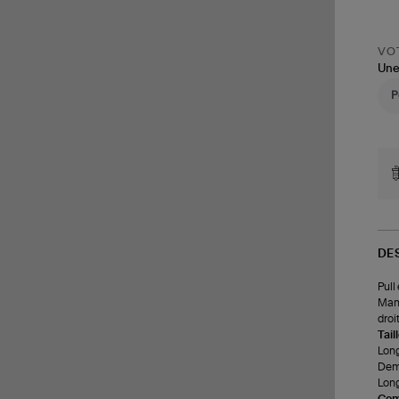
VOT
Une
DE
Pull
Manc
droi
Tail
Long
Demi
Long
Com