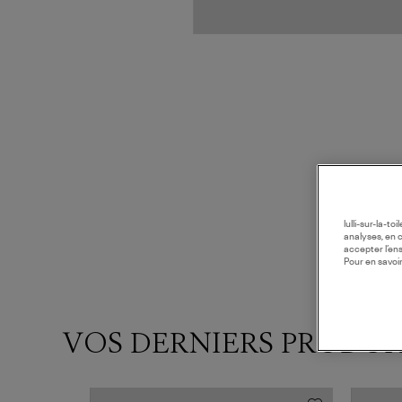
lulli-sur-la-t
analyses, en 
accepter l’en
Pour en savoir
VOS DERNIERS PRODUI