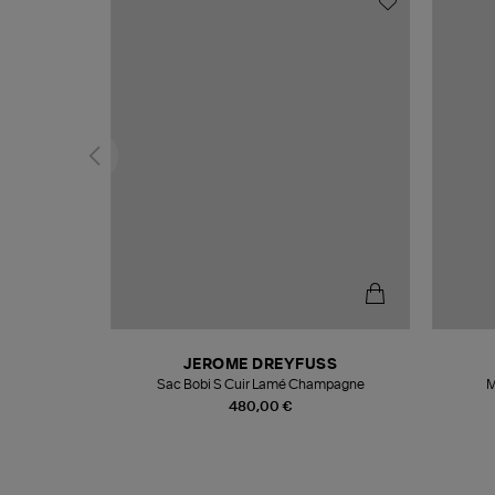
N
JEROME DREYFUSS
te
Sac Bobi S Cuir Lamé Champagne
M
480,00 €