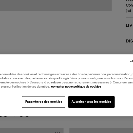
Cons
(re
LI
DI
Coll
Co
oile.com utilise des cookies et technologies similaires à des fins de performance, personnalisation, p
collaboration avec des partenaires tels que Google. Vous pouvez configurer vos choix via « Param
semble des cookies (« J’accepte ») ou refuser ceux non strictement nécessaires (« Continuer san
 plus sur l’utilisation de vos données,
consulter notre politique de cookies
Paramètres des cookies
Autoriser tous les cookies
TS VUS