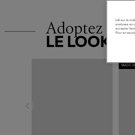
Adoptez
lulli-sur-la-t
analyses, en 
accepter l’en
Pour en savoir
LE LOOK
MADE I