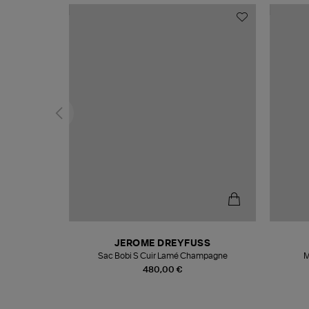
N
JEROME DREYFUSS
te
Sac Bobi S Cuir Lamé Champagne
M
480,00 €