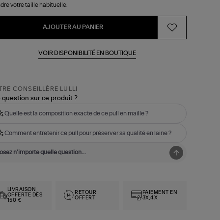
dre votre taille habituelle.
AJOUTER AU PANIER
VOIR DISPONIBILITÉ EN BOUTIQUE
RE CONSEILLÈRE LULLI
 question sur ce produit ?
Quelle est la composition exacte de ce pull en maille ?
Comment entretenir ce pull pour préserver sa qualité en laine ?
LIVRAISON
RETOUR
PAIEMENT EN
OFFERTE DÈS
OFFERT
3X,4X
150 €