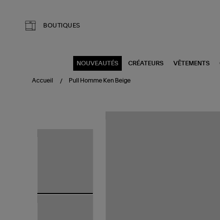
Aller au contenu principal
BOUTIQUES
NOUVEAUTÉS
CRÉATEURS
VÊTEMENTS
Accueil
Pull Homme Ken Beige