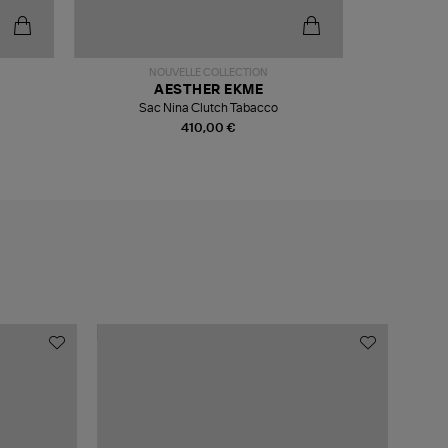
NOUVELLE COLLECTION
N
AESTHER EKME
Sac Nina Clutch Tabacco
Bottin
410,00 €