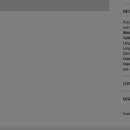
DE
Pull
col 
Made
Tail
Long
Long
Demi
Com
Cons
(re
LI
DI
Coll