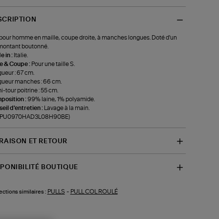
SCRIPTION
 pour homme en maille, coupe droite, à manches longues. Doté d'un
montant boutonné.
 in :
Italie.
le & Coupe :
Pour une taille S.
ueur : 67 cm.
ueur manches : 66 cm.
-tour poitrine : 55 cm.
position :
99% laine, 1% polyamide.
eil d'entretien :
Lavage à la main.
f-PU0970HAD3L08H90BE)
VRAISON ET RETOUR
SPONIBILITÉ BOUTIQUE
PULLS
-
PULL COL ROULÉ
ections similaires :