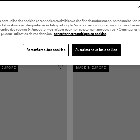
Co
oile.com utilise des cookies et technologies similaires à des fins de performance, personnalisation, p
collaboration avec des partenaires tels que Google. Vous pouvez configurer vos choix via « Param
semble des cookies (« J’accepte ») ou refuser ceux non strictement nécessaires (« Continuer san
 plus sur l’utilisation de vos données,
consulter notre politique de cookies
Paramètres des cookies
Autoriser tous les cookies
N EUROPE
MADE IN EUROPE