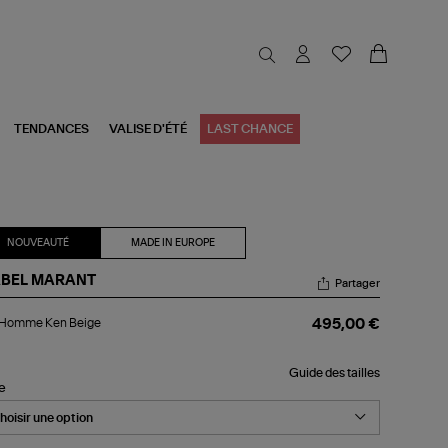
TENDANCES
VALISE D'ÉTÉ
LAST CHANCE
NOUVEAUTÉ
MADE IN EUROPE
ABEL MARANT
Partager
l
l Homme Ken Beige
495,00 €
mme
n
ige
Guide des tailles
le