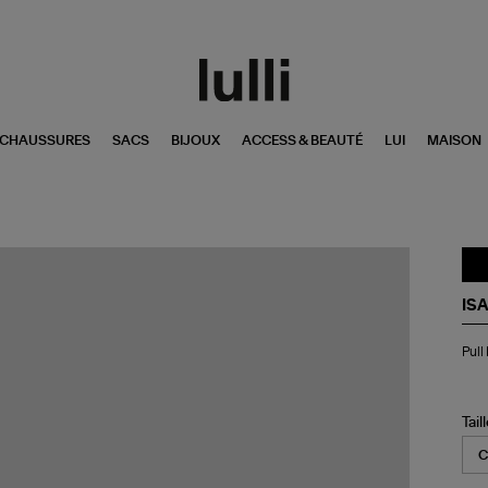
CHAUSSURES
SACS
BIJOUX
ACCESS & BEAUTÉ
LUI
MAISON
IS
Pul
Pul
Ho
Ke
Be
Tail