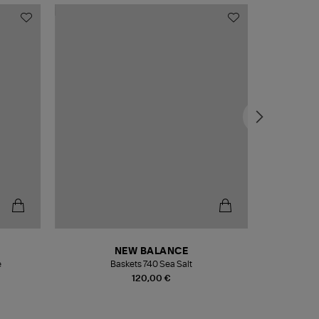
NEW BALANCE
e
Baskets 740 Sea Salt
Veste
120,00 €