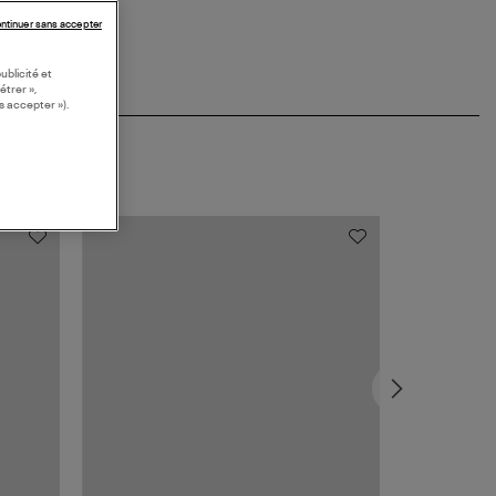
ntinuer sans accepter
ublicité et
étrer »,
s accepter »).