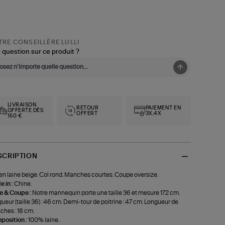
RE CONSEILLÈRE LULLI
 question sur ce produit ?
LIVRAISON
RETOUR
PAIEMENT EN
OFFERTE DÈS
OFFERT
3X,4X
150 €
SCRIPTION
 en laine beige. Col rond. Manches courtes. Coupe oversize.
 in :
Chine.
le & Coupe :
Notre mannequin porte une taille 36 et mesure 172 cm.
ueur (taille 36) : 46 cm. Demi-tour de poitrine : 47 cm. Longueur de
hes : 18 cm.
position :
100% laine.