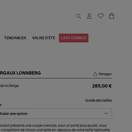
TENDANCES
VALISE D'ÉTÉ
LAST CHANCE
RGAUX LONNBERG
Partager
l
 Jarvis Beige
285,00 €
vis
ige
Guide des tailles
le
roduit présente une coupe oversize, pour un porté plus ajusté, nous
 conseillons de choisir une taille en-dessous de votre taille habituelle.