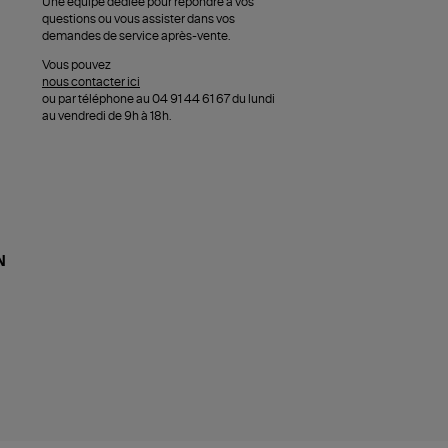
Une équipe dédiée pour répondre à vos
questions ou vous assister dans vos
demandes de service après-vente.
Vous pouvez
nous contacter ici
ou par téléphone au 04 91 44 61 67 du lundi
au vendredi de 9h à 18h.
N