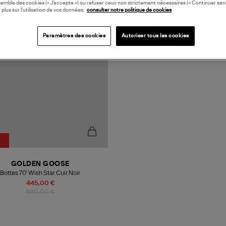
N EUROPE
semble des cookies (« J’accepte ») ou refuser ceux non strictement nécessaires (« Continuer san
 plus sur l’utilisation de vos données,
consulter notre politique de cookies
Paramètres des cookies
Autoriser tous les cookies
GOLDEN GOOSE
Bottes 70' Wish Star Cuir Noir
445,00 €
890,00 €