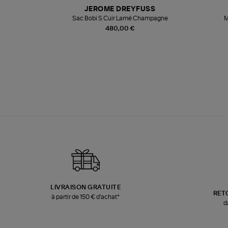
T
JEROME DREYFUSS
k
Sac Bobi S Cuir Lamé Champagne
M
480,00 €
LIVRAISON GRATUITE
RET
à partir de 150 € d'achat*
d