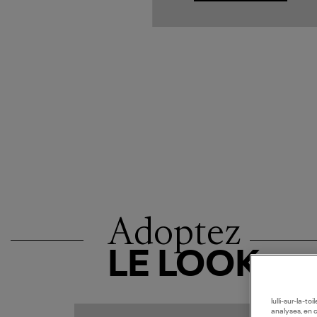
Adoptez
LE LOOK
lulli-sur-la-t
analyses, en 