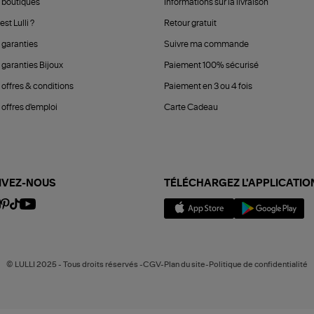
 boutiques
Informations sur la livraison
est Lulli ?
Retour gratuit
 garanties
Suivre ma commande
 garanties Bijoux
Paiement 100% sécurisé
 offres & conditions
Paiement en 3 ou 4 fois
offres d'emploi
Carte Cadeau
IVEZ-NOUS
TÉLÉCHARGEZ L'APPLICATIO
© LULLI 2025 - Tous droits réservés -CGV-Plan du site-Politique de confidentialité