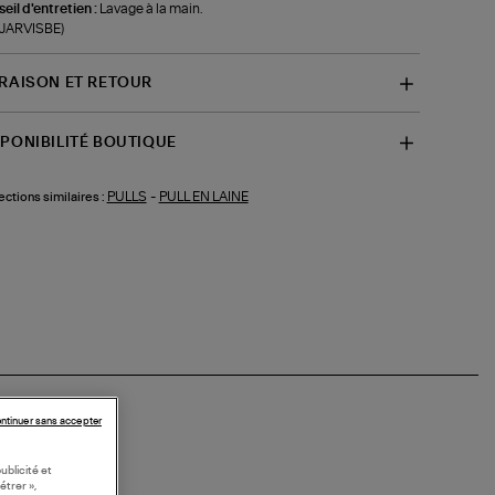
eil d'entretien :
Lavage à la main.
-JARVISBE)
VRAISON ET RETOUR
SPONIBILITÉ BOUTIQUE
PULLS
-
PULL EN LAINE
ections similaires :
ntinuer sans accepter
ublicité et
étrer »,