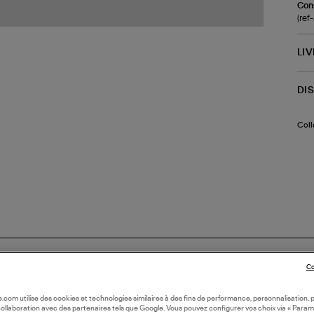
Cons
(ref
LI
DI
Coll
Co
oile.com utilise des cookies et technologies similaires à des fins de performance, personnalisation, p
collaboration avec des partenaires tels que Google. Vous pouvez configurer vos choix via « Param