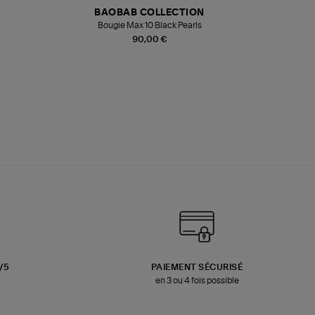
BAOBAB COLLECTION
Bougie Max 10 Black Pearls
Paréo Fou
90,00 €
3/5
PAIEMENT SÉCURISÉ
en 3 ou 4 fois possible