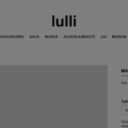
CHAUSSURES
SACS
BIJOUX
ACCESS & BEAUTÉ
LUI
MAISON
MA
Pul
Pull
Jar
Be
Tail
Ce p
vous