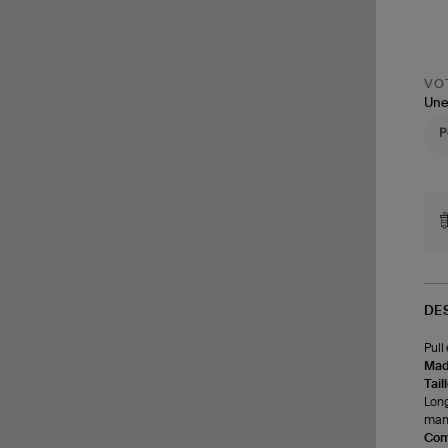
VOT
Une
DE
Pull
Made
Tail
Long
manc
Com