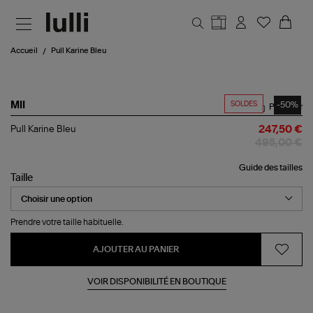
Aller au contenu principal
Accueil
Pull Karine Bleu
SOLDES
-50%
MII
Partager
Pull
Pull Karine Bleu
247,50 €
Karine
495,00 €
Bleu
Guide des tailles
Taille
Prendre votre taille habituelle.
AJOUTER AU PANIER
VOIR DISPONIBILITÉ EN BOUTIQUE