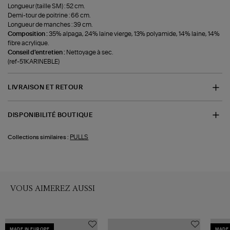
Longueur (taille SM) : 52 cm.
Demi-tour de poitrine : 66 cm.
Longueur de manches : 39 cm.
Composition :
35% alpaga, 24% laine vierge, 13% polyamide, 14% laine, 14%
fibre acrylique.
Conseil d'entretien :
Nettoyage à sec.
(ref-51KARINEBLE)
LIVRAISON ET RETOUR
DISPONIBILITÉ BOUTIQUE
PULLS
Collections similaires :
VOUS AIMEREZ AUSSI
MADE IN EUROPE
MADE 