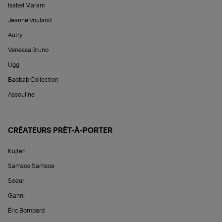
Isabel Marant
Jeanne Vouland
Autry
Vanessa Bruno
Ugg
Baobab Collection
Assouline
CRÉATEURS PRÊT-À-PORTER
Kujten
Samsoe Samsoe
Soeur
Ganni
Éric Bompard