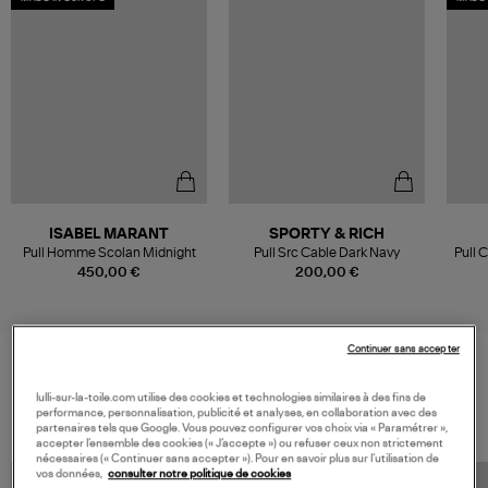
ISABEL MARANT
SPORTY & RICH
Pull Homme Scolan Midnight
Pull Src Cable Dark Navy
Pull 
450,00 €
200,00 €
Continuer sans accepter
VOS DERNIERS PRODUITS VUS
lulli-sur-la-toile.com utilise des cookies et technologies similaires à des fins de
performance, personnalisation, publicité et analyses, en collaboration avec des
partenaires tels que Google. Vous pouvez configurer vos choix via « Paramétrer »,
accepter l’ensemble des cookies (« J’accepte ») ou refuser ceux non strictement
nécessaires (« Continuer sans accepter »). Pour en savoir plus sur l’utilisation de
vos données,
consulter notre politique de cookies