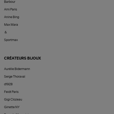
Barbour
Ami Paris
Anine Bing
Max Mara
&
Sportmax
CRÉATEURS BIJOUX
Aurélie Bidermann
Serge Thoraval
d1928
Feidt Paris
Gigi Clozeau
Ginette NY