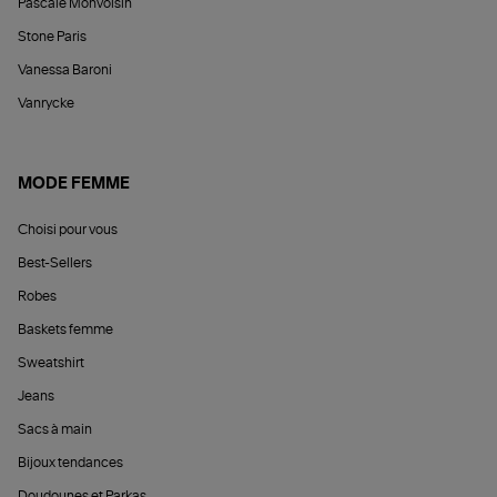
Pascale Monvoisin
Stone Paris
Vanessa Baroni
Vanrycke
MODE FEMME
Choisi pour vous
Best-Sellers
Robes
Baskets femme
Sweatshirt
Jeans
Sacs à main
Bijoux tendances
Doudounes et Parkas