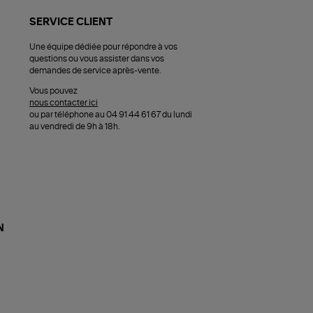
SERVICE CLIENT
Une équipe dédiée pour répondre à vos
questions ou vous assister dans vos
demandes de service après-vente.
Vous pouvez
nous contacter ici
ou par téléphone au 04 91 44 61 67 du lundi
au vendredi de 9h à 18h.
N