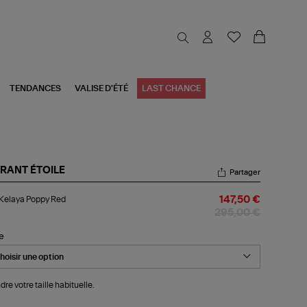
TENDANCES
VALISE D'ÉTÉ
LAST CHANCE
RANT ÉTOILE
Partager
l
 Kelaya Poppy Red
147,50 €
aya
ppy
295,00 €
d
le
dre votre taille habituelle.