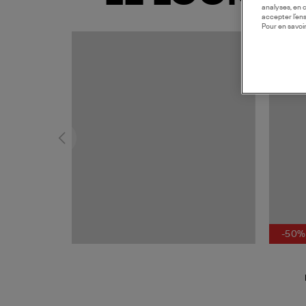
analyses, en 
accepter l’en
Pour en savoir
-50%