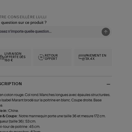
RE CONSEILLÈRE LULLI
 question sur ce produit ?
LIVRAISON
RETOUR
PAIEMENT EN
OFFERTE DÈS
OFFERT
3X,4X
150 €
SCRIPTION
 en coton rouge. Col rond. Manches longues avec épaules structurées.
 Isabel Marant brodé sur la poitrine en blanc. Coupe droite. Base
e.
 in :
Chine.
le & Coupe :
Notre mannequin porte une taille 36 et mesure 172 cm.
ueur (taille 36) : 53 cm.
-tour de poitrine : 45 cm.
ueur de manches : 62cm.