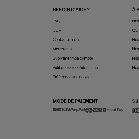
BESOIN D'AIDE ?
À 
FAQ
Nos
CGV
Qui 
Contactez-nous
Nos
Vos retours
Nos
Supprimer mon compte
Nos
Politique de confidentialité
Nos 
Préférences de cookies
MODE DE PAIEMENT
SU