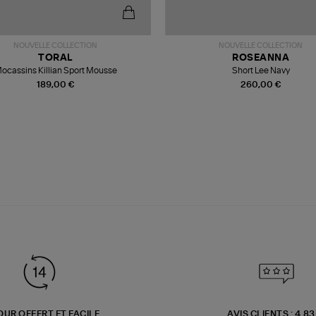
NOUVELLE COLLECTION
NOUVELLE COLLECTION
TORAL
ROSEANNA
ocassins Killian Sport Mousse
Short Lee Navy
189,00 €
260,00 €
OUR OFFERT ET FACILE
AVIS CLIENTS : 4.8