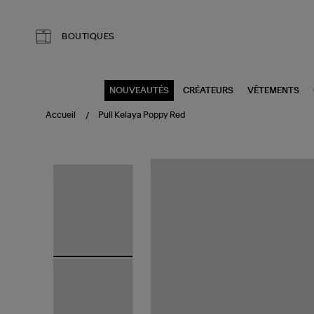
Aller au contenu principal
BOUTIQUES
NOUVEAUTÉS
CRÉATEURS
VÊTEMENTS
Accueil
Pull Kelaya Poppy Red