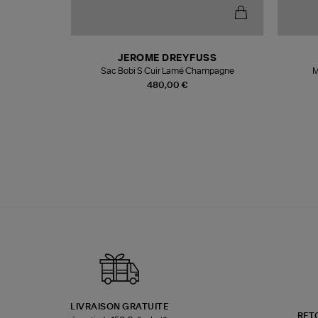
T
JEROME DREYFUSS
k
Sac Bobi S Cuir Lamé Champagne
M
480,00 €
LIVRAISON GRATUITE
RET