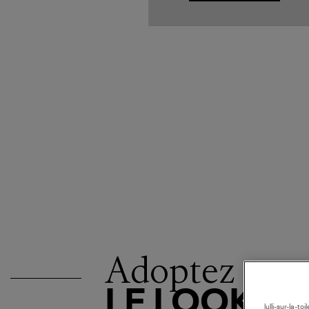
Adoptez
LE LOOK
lulli-sur-la-t