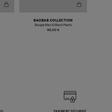
BAOBAB COLLECTION
Bougie Max 10 Black Pearls
Paréo Fou
90,00 €
3/5
PAIEMENT SÉCURISÉ