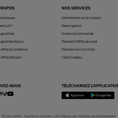
PROPOS
NOS SERVICES
 boutiques
Informations sur la livraison
est Lulli ?
Retour gratuit
 garanties
Suivre ma commande
 garanties Bijoux
Paiement 100% sécurisé
 offres & conditions
Paiement en 3 ou 4 fois
offres d'emploi
Carte Cadeau
IVEZ-NOUS
TÉLÉCHARGEZ L'APPLICATIO
© LULLI 2025 - Tous droits réservés -CGV-Plan du site-Politique de confidentialité