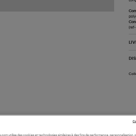
Com
poly
Cons
(re
LI
DI
Coll
Co
oile.com utilise des cookies et technologies similaires à des fins de performance, personnalisation, p