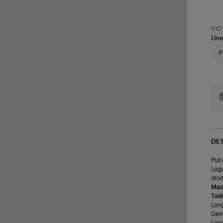
VOT
Une
DE
Pull
Logo
droit
Made
Tail
Long
Demi
Long