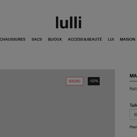
CHAUSSURES
SACS
BIJOUX
ACCESS & BEAUTÉ
LUI
MAISON
MA
-50%
SOLDES
Pul
Pull
Kel
Po
Re
Tail
Pren