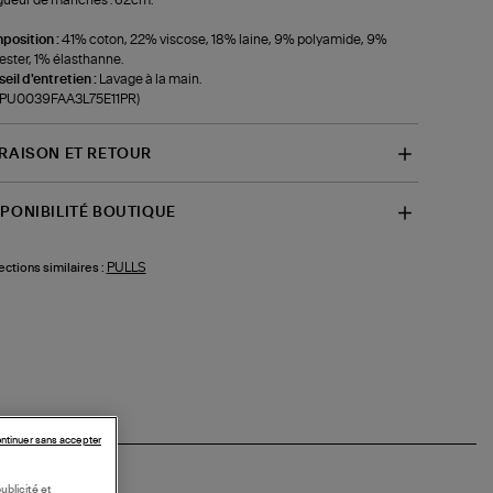
position :
41% coton, 22% viscose, 18% laine, 9% polyamide, 9%
ester, 1% élasthanne.
eil d'entretien :
Lavage à la main.
f-PU0039FAA3L75E11PR)
VRAISON ET RETOUR
SPONIBILITÉ BOUTIQUE
PULLS
ections similaires :
ntinuer sans accepter
ublicité et