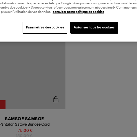
collaboration avec des partenaires tels que Google. Vous pouvez configurer vos choix via « Param
semble des cookies (« J’accepte ») ou refuser ceux non strictement nécessaires (« Continuer san
 plus sur l’utilisation de vos données,
consulter notre politique de cookies
Paramètres des cookies
Autoriser tous les cookies
SAMSOE SAMSOE
Pantalon Satove Bungee Cord
75,00 €
150,00 €