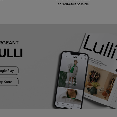
en 3 ou 4 fois possible
ARGEANT
ULLI