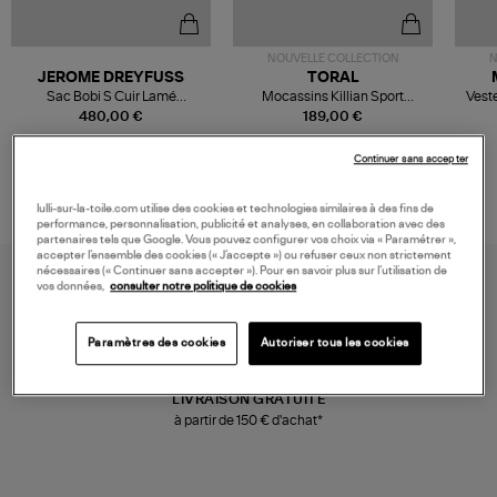
NOUVELLE COLLECTION
N
JEROME DREYFUSS
TORAL
Sac Bobi S Cuir Lamé
Mocassins Killian Sport
Veste
Champagne
Mousse
480,00 €
189,00 €
Continuer sans accepter
lulli-sur-la-toile.com utilise des cookies et technologies similaires à des fins de
performance, personnalisation, publicité et analyses, en collaboration avec des
partenaires tels que Google. Vous pouvez configurer vos choix via « Paramétrer »,
accepter l’ensemble des cookies (« J’accepte ») ou refuser ceux non strictement
nécessaires (« Continuer sans accepter »). Pour en savoir plus sur l’utilisation de
vos données,
consulter notre politique de cookies
Paramètres des cookies
Autoriser tous les cookies
LIVRAISON GRATUITE
à partir de 150 € d'achat*