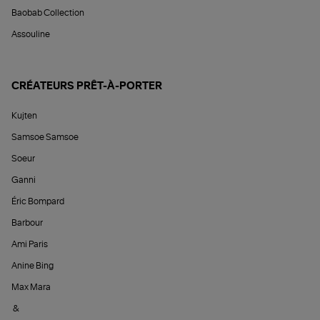
Baobab Collection
Assouline
CRÉATEURS PRÊT-À-PORTER
Kujten
Samsoe Samsoe
Soeur
Ganni
Éric Bompard
Barbour
Ami Paris
Anine Bing
Max Mara
&