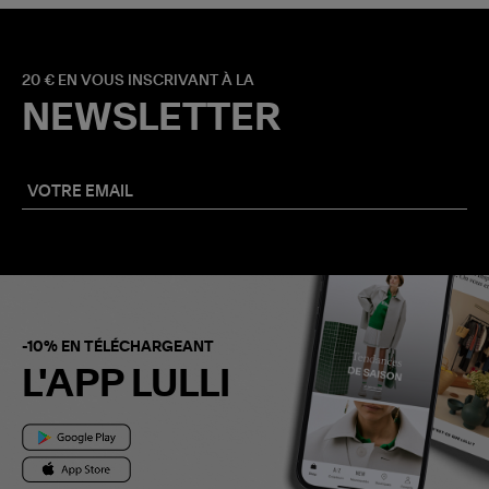
20 € EN VOUS INSCRIVANT À LA
NEWSLETTER
-10% EN TÉLÉCHARGEANT
L'APP LULLI