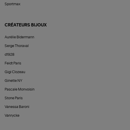
Sportmax
CRÉATEURS BIJOUX
Aurélie Bidermann
Serge Thoraval
d1928
Feidt Paris
Gigi Clozeau
Ginette NY
Pascale Monvoisin
Stone Paris
Vanessa Baroni
Vanrycke