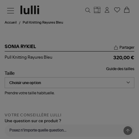
Aller au contenu principal
Accueil
Pull Knitting Rayures Bleu
SONIA RYKIEL
Partager
Pull
Pull Knitting Rayures Bleu
320,00 €
Knitting
Rayures
Guide des tailles
Bleu
Taille
Prendre votre taille habituelle.
VOTRE CONSEILLÈRE LULLI
Une question sur ce produit ?