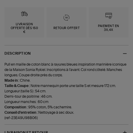
LIVRAISON
PAIEMENT EN
OFFERTE DÈS 150
RETOUR OFFERT
3X,4X
€
DESCRIPTION
Pull en maille de coton blanc à rayures bleues inspiration marinière iconique
de la Maison Sonia Rykiel. Inscriptions à l'avant. Col rond côtelé. Manches
longues. Coupe droite près du corps.
Made in :
Chine.
Taille & Coupe :
Notre mannequin porte une taille S et mesure 172 cm.
Longueur (taille S) : 54 cm.
Demi-tour de poitrine : 46 cm.
Longueur manches : 60 cm
Composition :
95% coton, 5% cachemire.
Conseil d'entretien :
Nettoyage à sec doux.
(ref-23E49U98B06)
LIVRAISON ET RETOUR