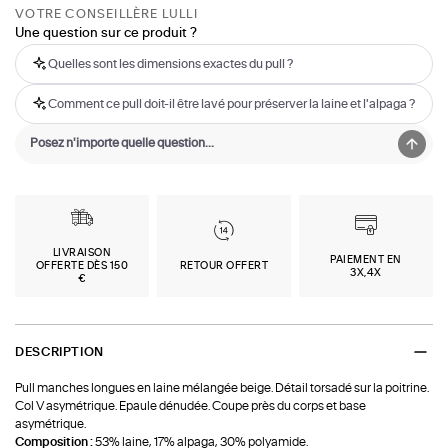
VOTRE CONSEILLÈRE LULLI
Une question sur ce produit ?
Quelles sont les dimensions exactes du pull ?
Comment ce pull doit-il être lavé pour préserver la laine et l'alpaga ?
LIVRAISON
PAIEMENT EN
OFFERTE DÈS 150
RETOUR OFFERT
3X,4X
€
DESCRIPTION
Pull manches longues en laine mélangée beige. Détail torsadé sur la poitrine.
Col V asymétrique. Epaule dénudée. Coupe près du corps et base
asymétrique.
Composition :
53% laine, 17% alpaga, 30% polyamide.