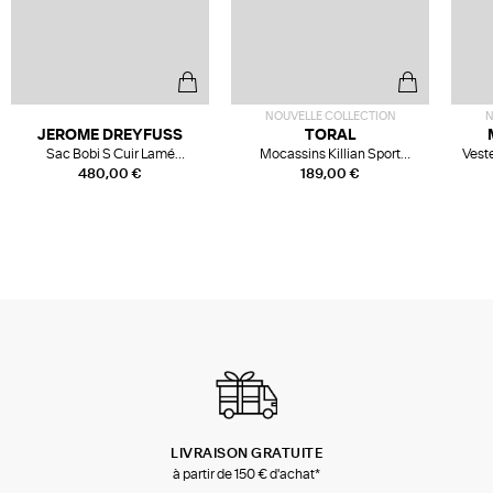
NOUVELLE COLLECTION
N
JEROME DREYFUSS
TORAL
Sac Bobi S Cuir Lamé
Mocassins Killian Sport
Veste
Champagne
Mousse
480,00 €
189,00 €
LIVRAISON GRATUITE
à partir de 150 € d'achat*