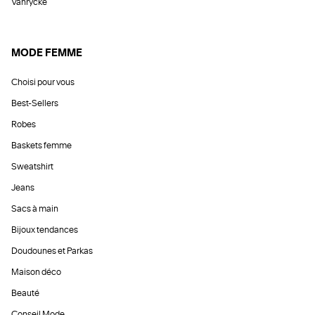
Vanrycke
MODE FEMME
Choisi pour vous
Best-Sellers
Robes
Baskets femme
Sweatshirt
Jeans
Sacs à main
Bijoux tendances
Doudounes et Parkas
Maison déco
Beauté
Conseil Mode