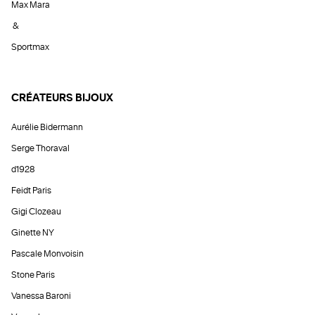
Max Mara
&
Sportmax
CRÉATEURS BIJOUX
Aurélie Bidermann
Serge Thoraval
d1928
Feidt Paris
Gigi Clozeau
Ginette NY
Pascale Monvoisin
Stone Paris
Vanessa Baroni