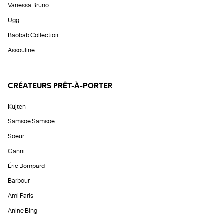
Vanessa Bruno
Ugg
Baobab Collection
Assouline
CRÉATEURS PRÊT-À-PORTER
Kujten
Samsoe Samsoe
Soeur
Ganni
Éric Bompard
Barbour
Ami Paris
Anine Bing