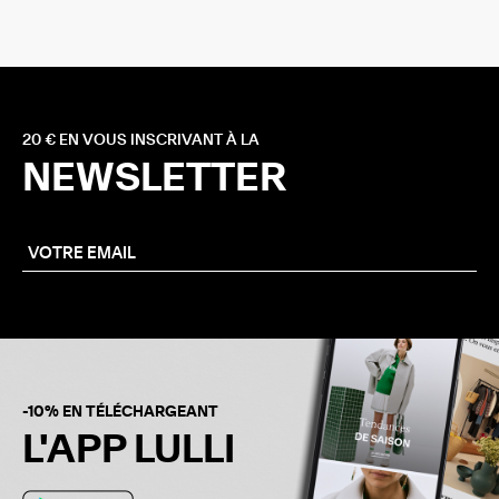
20 € EN VOUS INSCRIVANT À LA
NEWSLETTER
-10% EN TÉLÉCHARGEANT
L'APP LULLI