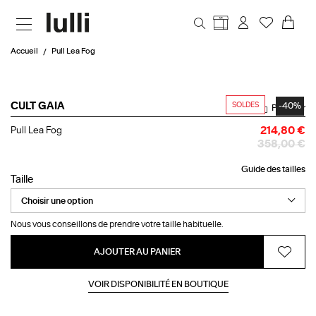
Aller au contenu principal
Accueil
Pull Lea Fog
SOLDES
-40%
CULT GAIA
Partager
Pull
Pull Lea Fog
214,80 €
Lea
358,00 €
Fog
Guide des tailles
Taille
Nous vous conseillons de prendre votre taille habituelle.
AJOUTER AU PANIER
VOIR DISPONIBILITÉ EN BOUTIQUE