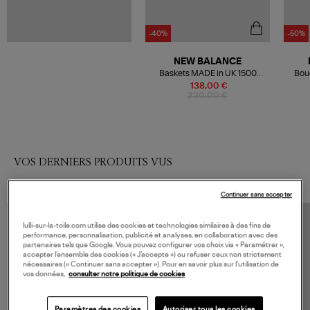
-40%
-50%
NEW BALANCE
Baskets MADE in UK 1500
Bouc
Green Oasis
138,00 €
230,00 €
VOS DERNIERS PRODUITS VUS
Continuer sans accepter
lulli-sur-la-toile.com utilise des cookies et technologies similaires à des fins de
performance, personnalisation, publicité et analyses, en collaboration avec des
partenaires tels que Google. Vous pouvez configurer vos choix via « Paramétrer »,
accepter l’ensemble des cookies (« J’accepte ») ou refuser ceux non strictement
nécessaires (« Continuer sans accepter »). Pour en savoir plus sur l’utilisation de
vos données,
consulter notre politique de cookies
Paramètres des cookies
Autoriser tous les cookies