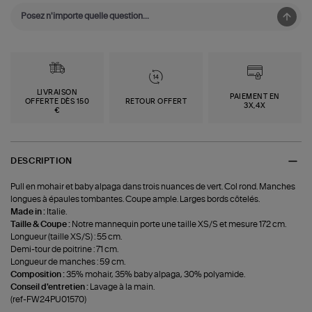
LIVRAISON
PAIEMENT EN
OFFERTE DÈS 150
RETOUR OFFERT
3X,4X
€
DESCRIPTION
Pull en mohair et baby alpaga dans trois nuances de vert. Col rond. Manches
longues à épaules tombantes. Coupe ample. Larges bords côtelés.
Made in :
Italie.
Taille & Coupe :
Notre mannequin porte une taille XS/S et mesure 172 cm.
Longueur (taille XS/S) : 55 cm.
Demi-tour de poitrine : 71 cm.
Longueur de manches : 59 cm.
Composition :
35% mohair, 35% baby alpaga, 30% polyamide.
Conseil d'entretien :
Lavage à la main.
(ref-FW24PU01570)