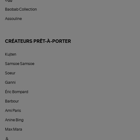
Ugg
Baobab Collection
Assouline
CRÉATEURS PRÊT-À-PORTER
Kujten
Samsoe Samsoe
Soeur
Ganni
Éric Bompard
Barbour
Ami Paris
Anine Bing
Max Mara
&