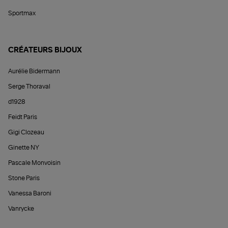
Sportmax
CRÉATEURS BIJOUX
Aurélie Bidermann
Serge Thoraval
d1928
Feidt Paris
Gigi Clozeau
Ginette NY
Pascale Monvoisin
Stone Paris
Vanessa Baroni
Vanrycke