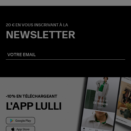
20 € EN VOUS INSCRIVANT À LA
NEWSLETTER
-10% EN TÉLÉCHARGEANT
L'APP LULLI