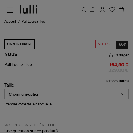
Aller au contenu principal
Accueil
Pull Louisa Fluo
SOLDES
-50%
MADE IN EUROPE
NOUS
Partager
Pull
Pull Louisa Fluo
164,50 €
Louisa
329,00 €
Fluo
Guide des tailles
Taille
Prendre votre taille habituelle.
VOTRE CONSEILLÈRE LULLI
Une question sur ce produit ?