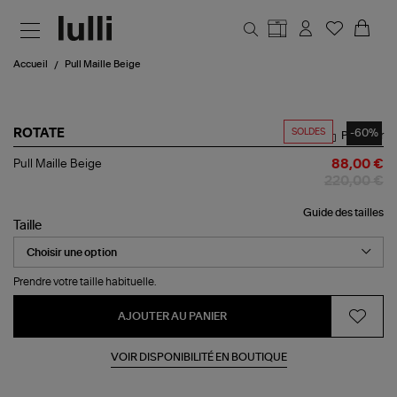
Aller au contenu principal
Accueil
Pull Maille Beige
SOLDES
-60%
ROTATE
Partager
Pull
Pull Maille Beige
88,00 €
Maille
220,00 €
Beige
Guide des tailles
Taille
Prendre votre taille habituelle.
AJOUTER AU PANIER
VOIR DISPONIBILITÉ EN BOUTIQUE