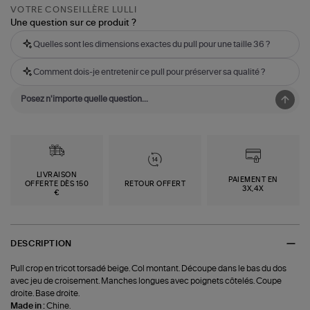
VOTRE CONSEILLÈRE LULLI
Une question sur ce produit ?
Quelles sont les dimensions exactes du pull pour une taille 36 ?
Comment dois-je entretenir ce pull pour préserver sa qualité ?
LIVRAISON
PAIEMENT EN
OFFERTE DÈS 150
RETOUR OFFERT
3X,4X
€
DESCRIPTION
Pull crop en tricot torsadé beige. Col montant. Découpe dans le bas du dos
avec jeu de croisement. Manches longues avec poignets côtelés. Coupe
droite. Base droite.
Made in :
Chine.