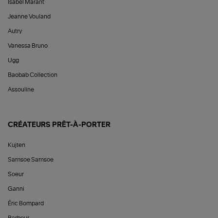
Isabel Marant
Jeanne Vouland
Autry
Vanessa Bruno
Ugg
Baobab Collection
Assouline
CRÉATEURS PRÊT-À-PORTER
Kujten
Samsoe Samsoe
Soeur
Ganni
Éric Bompard
Barbour