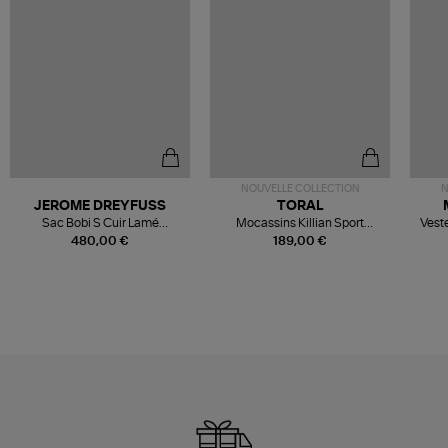
NOUVELLE COLLECTION
N
JEROME DREYFUSS
TORAL
Sac Bobi S Cuir Lamé
Mocassins Killian Sport
Veste
Champagne
Mousse
480,00 €
189,00 €