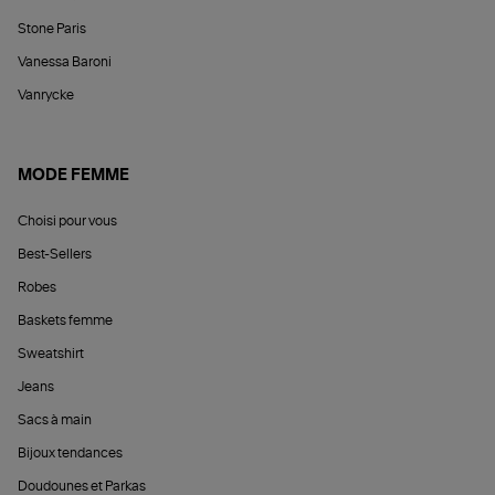
Stone Paris
Vanessa Baroni
Vanrycke
MODE FEMME
Choisi pour vous
Best-Sellers
Robes
Baskets femme
Sweatshirt
Jeans
Sacs à main
Bijoux tendances
Doudounes et Parkas