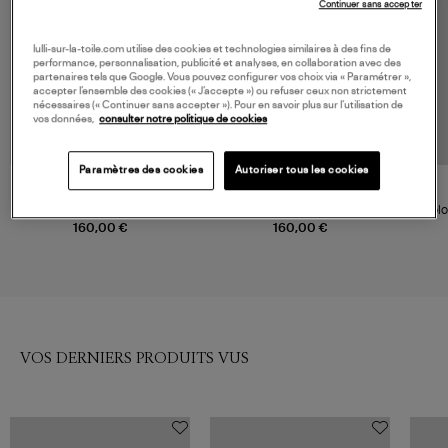
Continuer sans accepter
lulli-sur-la-toile.com utilise des cookies et technologies similaires à des fins de
performance, personnalisation, publicité et analyses, en collaboration avec des
partenaires tels que Google. Vous pouvez configurer vos choix via « Paramétrer »,
accepter l’ensemble des cookies (« J’accepte ») ou refuser ceux non strictement
nécessaires (« Continuer sans accepter »). Pour en savoir plus sur l’utilisation de
vos données,
consulter notre politique de cookies
Paramètres des cookies
Autoriser tous les cookies
NOUVELLE COLLECTION
SAMSOE SAMSOE
SAMSOE SAMSOE
Pull Nola Della Robbia Blue
Pull Nola Forest Night
Polo
160,00 €
160,00 €
VOS DERNIERS PRODUITS VUS