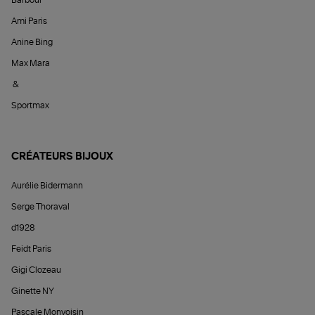
Ami Paris
Anine Bing
Max Mara
&
Sportmax
CRÉATEURS BIJOUX
Aurélie Bidermann
Serge Thoraval
d1928
Feidt Paris
Gigi Clozeau
Ginette NY
Pascale Monvoisin