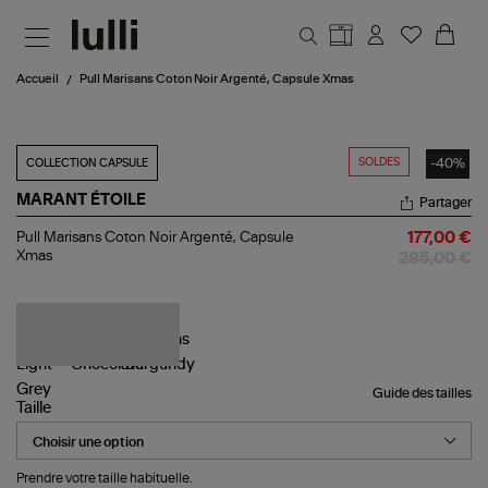
Aller au contenu principal
Accueil
Pull Marisans Coton Noir Argenté, Capsule Xmas
SOLDES
-40%
COLLECTION CAPSULE
MARANT ÉTOILE
Partager
Pull
Pull Marisans Coton Noir Argenté, Capsule
177,00 €
Marisans
Xmas
295,00 €
Coton
Noir
Argenté,
Capsule
Xmas
Guide des tailles
Taille
Prendre votre taille habituelle.