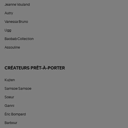
Jeanne Vouland
Autry
Vanessa Bruno
Ugg
Baobab Collection
Assouline
CRÉATEURS PRÊT-À-PORTER
Kujten
Samsoe Samsoe
Soeur
Ganni
Éric Bompard
Barbour