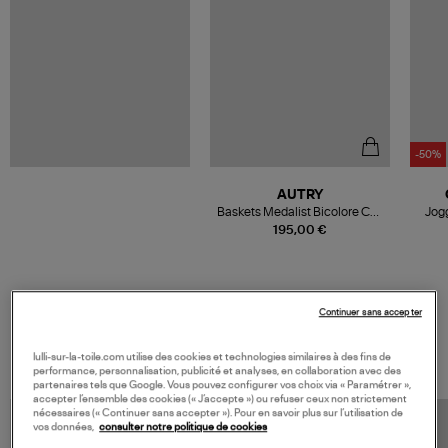
-50%
AUTRY
Baskets Medalist Bicolore Cuir
Jog
Blanc, Platine
195,00 €
Continuer sans accepter
VOS DERNIERS PRODUITS VUS
lulli-sur-la-toile.com utilise des cookies et technologies similaires à des fins de
performance, personnalisation, publicité et analyses, en collaboration avec des
partenaires tels que Google. Vous pouvez configurer vos choix via « Paramétrer »,
accepter l’ensemble des cookies (« J’accepte ») ou refuser ceux non strictement
nécessaires (« Continuer sans accepter »). Pour en savoir plus sur l’utilisation de
vos données,
consulter notre politique de cookies