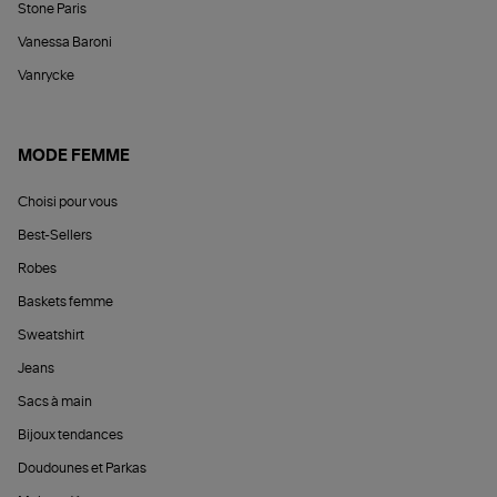
Stone Paris
Vanessa Baroni
Vanrycke
MODE FEMME
Choisi pour vous
Best-Sellers
Robes
Baskets femme
Sweatshirt
Jeans
Sacs à main
Bijoux tendances
Doudounes et Parkas