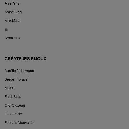
Ami Paris
Anine Bing
Max Mara
&
Sportmax
CRÉATEURS BIJOUX
Aurélie Bidermann
Serge Thoraval
d1928
Feidt Paris
Gigi Clozeau
Ginette NY
Pascale Monvoisin