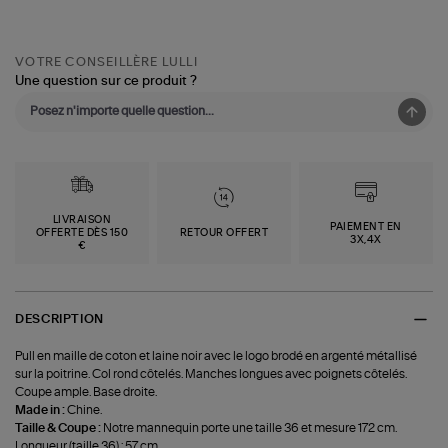
VOTRE CONSEILLÈRE LULLI
Une question sur ce produit ?
LIVRAISON
PAIEMENT EN
OFFERTE DÈS 150
RETOUR OFFERT
3X,4X
€
DESCRIPTION
Pull en maille de coton et laine noir avec le logo brodé en argenté métallisé
sur la poitrine. Col rond côtelés. Manches longues avec poignets côtelés.
Coupe ample. Base droite.
Made in :
Chine.
Taille & Coupe :
Notre mannequin porte une taille 36 et mesure 172 cm.
Longueur (taille 36) : 57 cm.