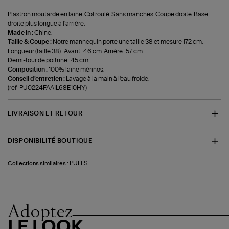
Plastron moutarde en laine. Col roulé. Sans manches. Coupe droite. Base
droite plus longue à l'arrière.
Made in :
Chine.
Taille & Coupe :
Notre mannequin porte une taille 38 et mesure 172 cm.
Longueur (taille 38) : Avant : 46 cm. Arrière : 57 cm.
Demi-tour de poitrine : 45 cm.
Composition :
100% laine mérinos.
Conseil d'entretien :
Lavage à la main à l'eau froide.
(ref-PU0224FAA1L68E10HY)
LIVRAISON ET RETOUR
DISPONIBILITÉ BOUTIQUE
PULLS
Collections similaires :
Adoptez
LE LOOK