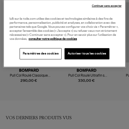
Continuer sans accepter
lulli-sur-la-toile.com utilise des cookies et technologies similaires à des fins de
performance, personnalisation, publicité et analyses, en collaboration avec des
partenaires tels que Google. Vous pouvez configurer vos choix via « Paramétrer »,
accepter l’ensemble des cookies (« J’accepte ») ou refuser ceux non strictement
nécessaires (« Continuer sans accepter »). Pour en savoir plus sur l’utilisation de
vos données,
consulter notre politique de cookies
Paramètres des cookies
Autoriser tous les cookies
BOMPARD
BOMPARD
Pull Col Roulé Classique
Pull Col Roulé Ultrafin s
Pu
Cachemire Gris Argente
Cachemire Noir
290,00 €
330,00 €
VOS DERNIERS PRODUITS VUS