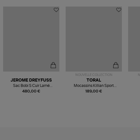
NOUVELLE COLLECTION
N
JEROME DREYFUSS
TORAL
Sac Bobi S Cuir Lamé
Mocassins Killian Sport
Champagne
Mousse
480,00 €
189,00 €