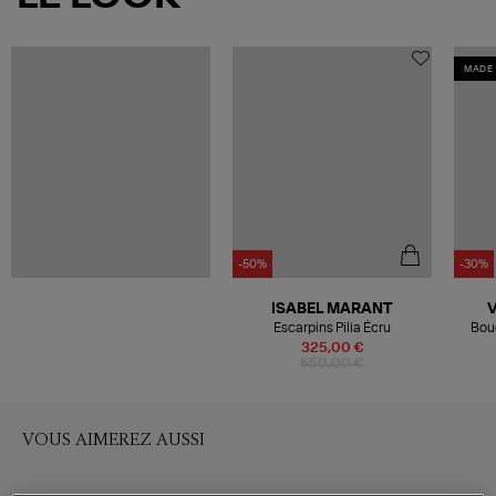
MADE 
-50%
-30%
ISABEL MARANT
Escarpins Pilia Écru
Bouc
325,00 €
650,00 €
VOUS AIMEREZ AUSSI