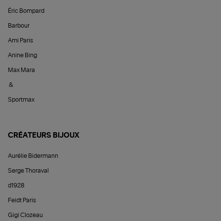
Éric Bompard
Barbour
Ami Paris
Anine Bing
Max Mara
&
Sportmax
CRÉATEURS BIJOUX
Aurélie Bidermann
Serge Thoraval
d1928
Feidt Paris
Gigi Clozeau