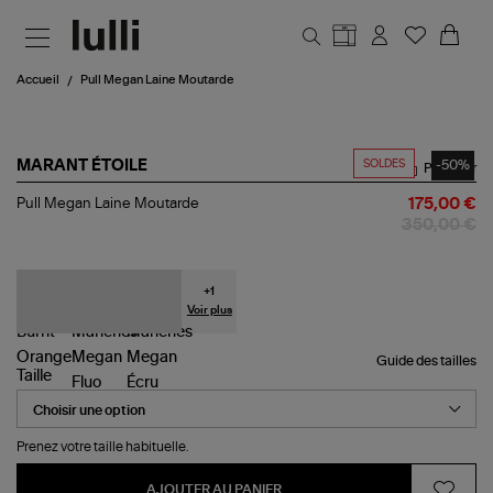
Aller au contenu principal
Accueil
Pull Megan Laine Moutarde
SOLDES
-50%
MARANT ÉTOILE
Partager
Pull
Pull Megan Laine Moutarde
175,00 €
Megan
350,00 €
Laine
Moutarde
+
1
Voir plus
Guide des tailles
Taille
Prenez votre taille habituelle.
AJOUTER AU PANIER