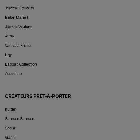
Jérôme Dreyfuss
Isabel Marant
Jeanne Vouland
Autry
Vanessa Bruno
Ugg
Baobab Collection
Assouline
CRÉATEURS PRÊT-À-PORTER
Kujten
Samsoe Samsoe
Soeur
Ganni