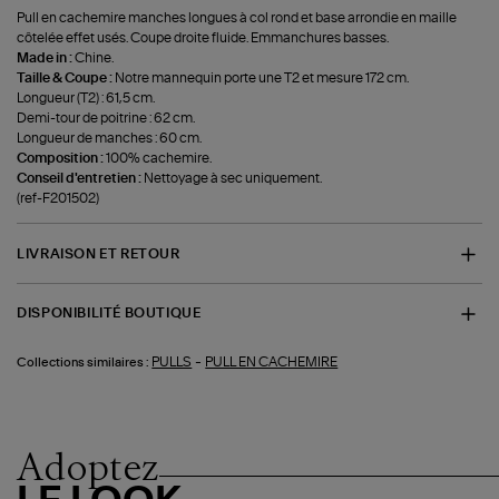
Pull en cachemire manches longues à col rond et base arrondie en maille
côtelée effet usés. Coupe droite fluide. Emmanchures basses.
Made in :
Chine.
Taille & Coupe :
Notre mannequin porte une T2 et mesure 172 cm.
Longueur (T2) : 61,5 cm.
Demi-tour de poitrine : 62 cm.
Longueur de manches : 60 cm.
Composition :
100% cachemire.
Conseil d'entretien :
Nettoyage à sec uniquement.
(ref-F201502)
LIVRAISON ET RETOUR
DISPONIBILITÉ BOUTIQUE
-
PULLS
PULL EN CACHEMIRE
Collections similaires :
Adoptez