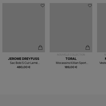
NOUVELLE COLLECTION
N
JEROME DREYFUSS
TORAL
Sac Bobi S Cuir Lamé
Mocassins Killian Sport
Veste
Champagne
Mousse
480,00 €
189,00 €