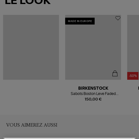
LE LOOK
MADE IN EUROPE
-50%
BIRKENSTOCK
Sabots Boston Leve Faded
Khaki
150,00 €
VOUS AIMEREZ AUSSI