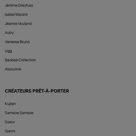
Jérôme Dreyfuss
Isabel Marant
Jeanne Vouland
Autry
Vanessa Bruno
Ugg
Baobab Collection
Assouline
CRÉATEURS PRÊT-À-PORTER
Kujten
Samsoe Samsoe
Soeur
Ganni