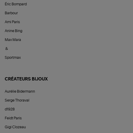
Éric Bompard
Barbour
Ami Paris
Anine Bing
Max Mara
&
Sportmax
CRÉATEURS BIJOUX
Aurélie Bidermann
Serge Thoraval
d1928
Feidt Paris
Gigi Clozeau