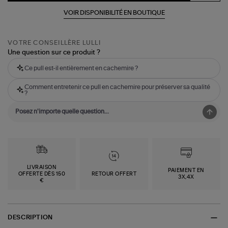
VOIR DISPONIBILITÉ EN BOUTIQUE
VOTRE CONSEILLÈRE LULLI
Une question sur ce produit ?
Ce pull est-il entièrement en cachemire ?
Comment entretenir ce pull en cachemire pour préserver sa qualité
?
LIVRAISON
PAIEMENT EN
OFFERTE DÈS 150
RETOUR OFFERT
3X,4X
€
DESCRIPTION