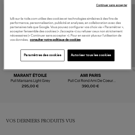
Continuer sans accepter
MADE IN EUROPE
lulli-sur-la-toile.com utilise des cookies et technologies similaires à des fins de
performance, personnalisation, publicité et analyses, en collaboration avec des
partenaires tels que Google. Vous pouvez configurer vos choix via « Paramétrer »,
accepter l’ensemble des cookies (« J’accepte ») ou refuser ceux non strictement
nécessaires (« Continuer sans accepter »). Pour en savoir plus sur l’utilisation de
vos données,
consulter notre politique de cookies
Paramètres des cookies
Autoriser tous les cookies
N
MARANT ÉTOILE
AMI PARIS
Pull Marisans Light Grey
Pull Col Rond Ami De Coeur
Ecru Noir
295,00 €
390,00 €
VOS DERNIERS PRODUITS VUS