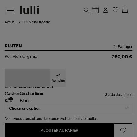
Aller au contenu principal
Accueil
Pull Mela Organic
KUJTEN
Partager
Pull
Pull Mela Organic
250,00 €
Mela
Organic
+
7
Voir plus
Guide des tailles
Taille
Nous vous conseillons de prendre votre taille habituelle.
AJOUTER AU PANIER