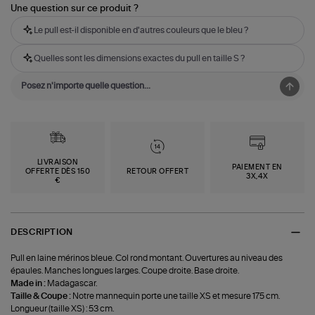
Une question sur ce produit ?
Le pull est-il disponible en d'autres couleurs que le bleu ?
Quelles sont les dimensions exactes du pull en taille S ?
LIVRAISON
PAIEMENT EN
OFFERTE DÈS 150
RETOUR OFFERT
3X,4X
€
DESCRIPTION
Pull en laine mérinos bleue. Col rond montant. Ouvertures au niveau des
épaules. Manches longues larges. Coupe droite. Base droite.
Made in :
Madagascar.
Taille & Coupe :
Notre mannequin porte une taille XS et mesure 175 cm.
Longueur (taille XS) : 53 cm.