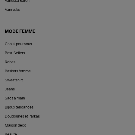
Vanessa Baroni
Vanrycke
MODE FEMME
Choisi pour vous
Best-Sellers
Robes
Baskets femme
Sweatshirt
Jeans
Sacs à main
Bijoux tendances
Doudounes et Parkas
Maison déco
Beauté