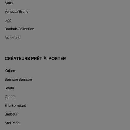
Autry
Vanessa Bruno
Ugg
Baobab Collection
Assouline
CRÉATEURS PRÊT-À-PORTER
Kujten
Samsoe Samsoe
Soeur
Ganni
Éric Bompard
Barbour
Ami Paris