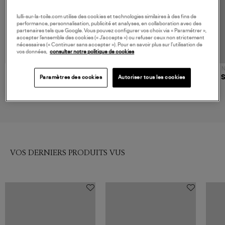
lulli-sur-la-toile.com utilise des cookies et technologies similaires à des fins de
performance, personnalisation, publicité et analyses, en collaboration avec des
partenaires tels que Google. Vous pouvez configurer vos choix via « Paramétrer »,
accepter l’ensemble des cookies (« J’accepte ») ou refuser ceux non strictement
nécessaires (« Continuer sans accepter »). Pour en savoir plus sur l’utilisation de
vos données,
consulter notre politique de cookies
N
BOMPARD
SPORTY & RICH
Paramètres des cookies
Autoriser tous les cookies
Pull Col Rond 4 Fils Cachemire
Pull Src Cable Dark Navy
Marine
290,00 €
200,00 €
VOS DERNIERS PRODUITS VUS