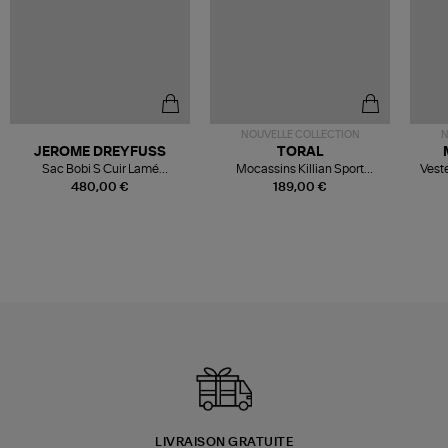
NOUVELLE COLLECTION
N
JEROME DREYFUSS
TORAL
Sac Bobi S Cuir Lamé
Mocassins Killian Sport
Veste
Champagne
Mousse
480,00 €
189,00 €
LIVRAISON GRATUITE