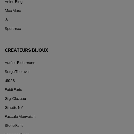
Anine Bing
Max Mara
&
Sportmax
CRÉATEURS BIJOUX
Aurélie Bidermann
Serge Thoraval
d1928
Feidt Paris
Gigi Clozeau
Ginette NY
Pascale Monvoisin
Stone Paris