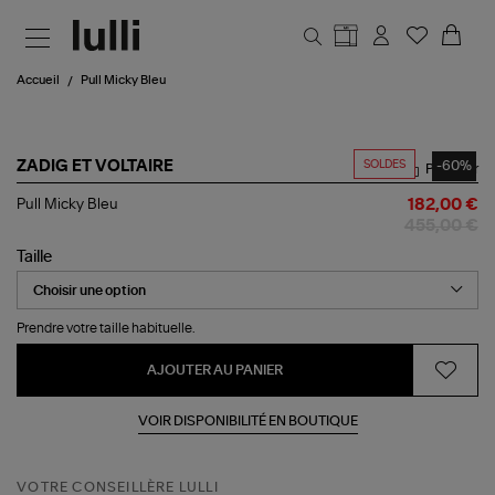
Aller au contenu principal
Accueil
Pull Micky Bleu
SOLDES
-60%
ZADIG ET VOLTAIRE
Partager
Pull
Pull Micky Bleu
182,00 €
Micky
455,00 €
Bleu
Taille
Prendre votre taille habituelle.
AJOUTER AU PANIER
VOIR DISPONIBILITÉ EN BOUTIQUE
VOTRE CONSEILLÈRE LULLI