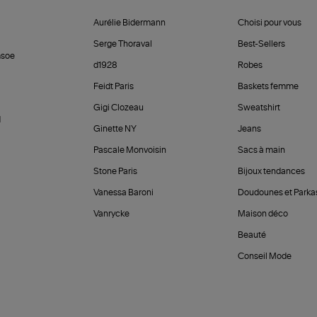
Aurélie Bidermann
Choisi pour vous
Serge Thoraval
Best-Sellers
soe
d1928
Robes
Feidt Paris
Baskets femme
Gigi Clozeau
Sweatshirt
d
Ginette NY
Jeans
Pascale Monvoisin
Sacs à main
Stone Paris
Bijoux tendances
Vanessa Baroni
Doudounes et Parka
Vanrycke
Maison déco
Beauté
Conseil Mode