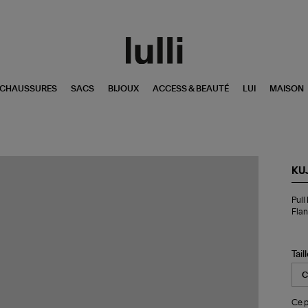
CHAUSSURES
SACS
BIJOUX
ACCESS & BEAUTÉ
LUI
MAISON
KU
Pul
Pull
Mi
Flan
Col
V
Ove
Ca
Tail
Gri
Fla
Ce p