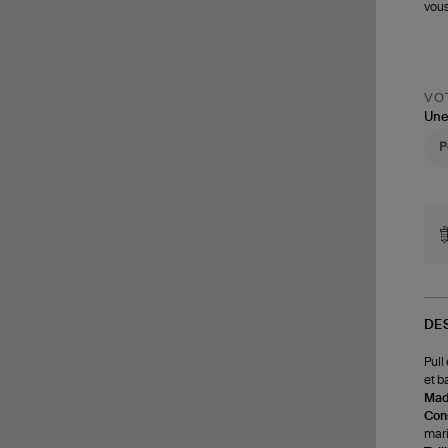
vous
VOT
Une
DE
Pull
et b
Made
Cons
mari