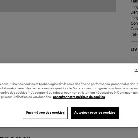
Tail
Long
Demi
Long
Com
Cons
(ref
LI
DI
Co
Coll
oile.com utilise des cookies et technologies similaires à des fins de performance, personnalisation, p
collaboration avec des partenaires tels que Google. Vous pouvez configurer vos choix via « Param
semble des cookies (« J’accepte ») ou refuser ceux non strictement nécessaires (« Continuer san
 plus sur l’utilisation de vos données,
consulter notre politique de cookies
Paramètres des cookies
Autoriser tous les cookies