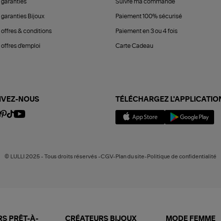
 garanties
Suivre ma commande
 garanties Bijoux
Paiement 100% sécurisé
 offres & conditions
Paiement en 3 ou 4 fois
offres d'emploi
Carte Cadeau
IVEZ-NOUS
TÉLÉCHARGEZ L'APPLICATIO
© LULLI 2025 - Tous droits réservés -CGV-Plan du site-Politique de confidentialité
S PRÊT-À-
CRÉATEURS BIJOUX
MODE FEMME