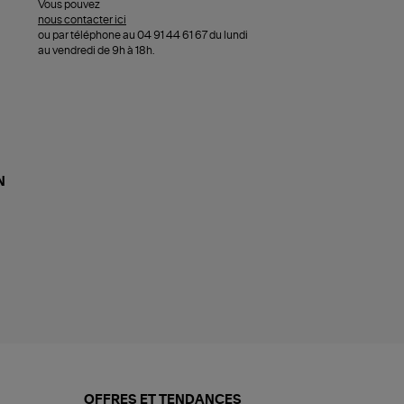
Vous pouvez
nous contacter ici
ou par téléphone au 04 91 44 61 67 du lundi
au vendredi de 9h à 18h.
N
OFFRES ET TENDANCES