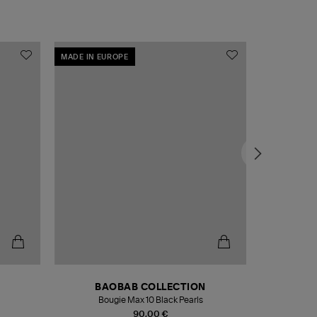
MADE IN EUROPE
MADE IN EU
BAOBAB COLLECTION
Bougie Max 10 Black Pearls
Paréo Fou
90,00 €