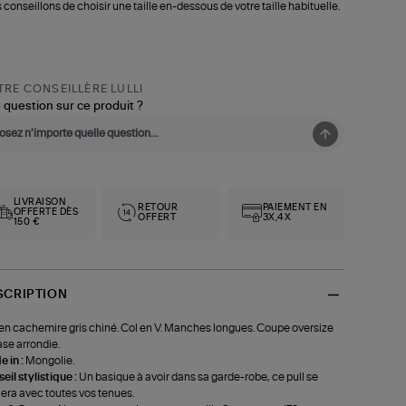
 conseillons de choisir une taille en-dessous de votre taille habituelle.
RE CONSEILLÈRE LULLI
 question sur ce produit ?
LIVRAISON
RETOUR
PAIEMENT EN
OFFERTE DÈS
OFFERT
3X,4X
150 €
SCRIPTION
 en cachemire gris chiné. Col en V. Manches longues. Coupe oversize
ase arrondie.
 in :
Mongolie.
eil stylistique :
Un basique à avoir dans sa garde-robe, ce pull se
era avec toutes vos tenues.