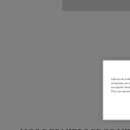
lulli-sur-la-t
analyses, en 
accepter l’en
Pour en savoir