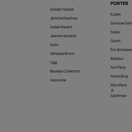
PORTER
Golden Goose
Kujten
Jérôme Dreyfuss
Samsoe Sam
Isabel Marant
Soeur
Jeanne Vouland
Ganni
Autry
Éric Bompar
Vanessa Bruno
Barbour
Ugg
Ami Paris
Baobab Collection
Anine Bing
Assouline
Max Mara
&
Sportmax