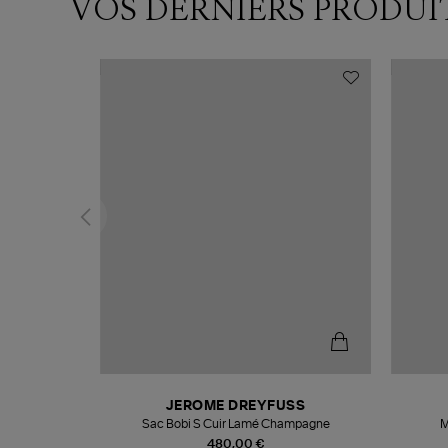
VOS DERNIERS PRODUI
T
JEROME DREYFUSS
k
Sac Bobi S Cuir Lamé Champagne
M
480,00 €