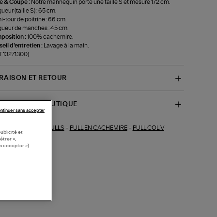
le & Coupe :
Notre mannequin porte une taille S et mesure 172 cm.
ueur (taille S) : 65 cm.
-tour de poitrine : 66 cm.
ueur de manches : 45 cm.
position :
100% cachemire.
eil d'entretien :
Lavage à la main.
-F13271300)
VRAISON ET RETOUR
SPONIBILITÉ BOUTIQUE
ntinuer sans accepter
PULLS
-
PULL EN CACHEMIRE
-
PULL COL V
ections similaires :
ublicité et
étrer »,
s accepter »).