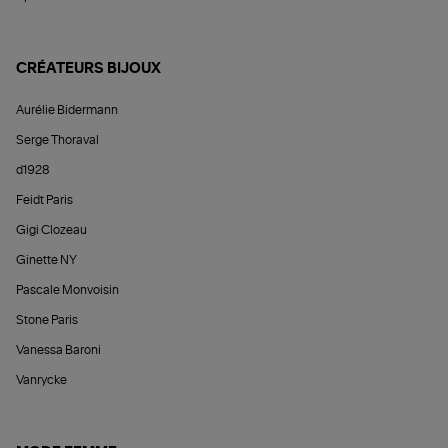
CRÉATEURS BIJOUX
Aurélie Bidermann
Serge Thoraval
d1928
Feidt Paris
Gigi Clozeau
Ginette NY
Pascale Monvoisin
Stone Paris
Vanessa Baroni
Vanrycke