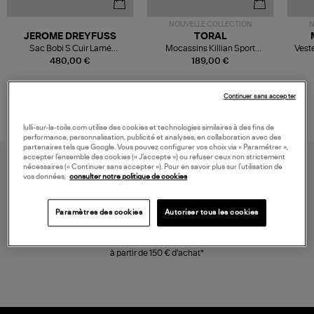
NOUVELLE COLLECTION
N
JEROME DREYFUSS
TORAL
Sac Bobi S Cuir Lamé
Mocassins Killian Sport
Veste
Champagne
Mousse
480,00 €
189,00 €
Continuer sans accepter
lulli-sur-la-toile.com utilise des cookies et technologies similaires à des fins de
performance, personnalisation, publicité et analyses, en collaboration avec des
partenaires tels que Google. Vous pouvez configurer vos choix via « Paramétrer »,
accepter l’ensemble des cookies (« J’accepte ») ou refuser ceux non strictement
nécessaires (« Continuer sans accepter »). Pour en savoir plus sur l’utilisation de
vos données,
consulter notre politique de cookies
Paramètres des cookies
Autoriser tous les cookies
LIVRAISON GRATUITE
à partir de 150 € d'achat*