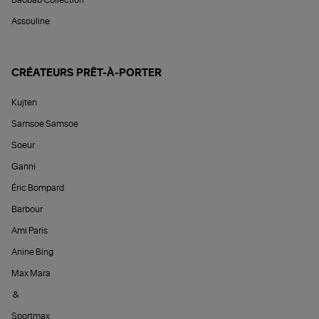
Baobab Collection
Assouline
CRÉATEURS PRÊT-À-PORTER
Kujten
Samsoe Samsoe
Soeur
Ganni
Éric Bompard
Barbour
Ami Paris
Anine Bing
Max Mara
&
Sportmax