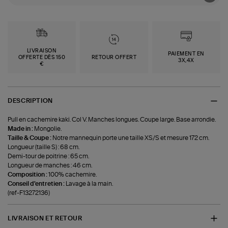
LIVRAISON
PAIEMENT EN
OFFERTE DÈS 150
RETOUR OFFERT
3X,4X
€
DESCRIPTION
Pull en cachemire kaki. Col V. Manches longues. Coupe large. Base arrondie.
Made in :
Mongolie.
Taille & Coupe :
Notre mannequin porte une taille XS/S et mesure 172 cm.
Longueur (taille S) : 68 cm.
Demi-tour de poitrine : 65 cm.
Longueur de manches : 46 cm.
Composition :
100% cachemire.
Conseil d'entretien :
Lavage à la main.
(ref-F13272136)
LIVRAISON ET RETOUR