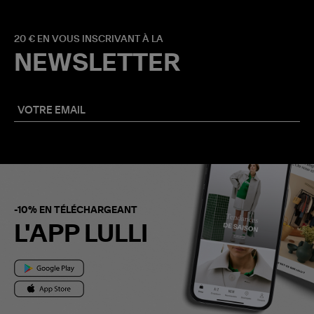
20 € EN VOUS INSCRIVANT À LA
NEWSLETTER
-10% EN TÉLÉCHARGEANT
L'APP LULLI