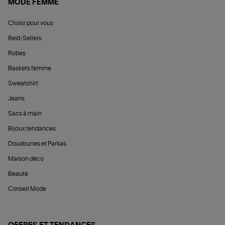
MODE FEMME
Choisi pour vous
Best-Sellers
Robes
Baskets femme
Sweatshirt
Jeans
Sacs à main
Bijoux tendances
Doudounes et Parkas
Maison déco
Beauté
Conseil Mode