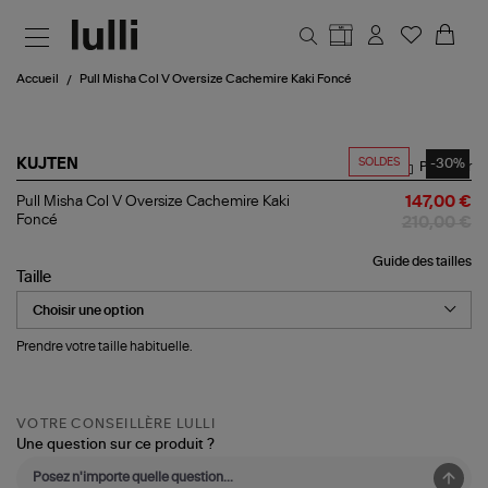
Aller au contenu principal
Accueil
Pull Misha Col V Oversize Cachemire Kaki Foncé
SOLDES
-30%
KUJTEN
Partager
Pull
Pull Misha Col V Oversize Cachemire Kaki
147,00 €
Misha
Foncé
210,00 €
Col
V
Guide des tailles
Oversize
Taille
Cachemire
Kaki
Foncé
Prendre votre taille habituelle.
VOTRE CONSEILLÈRE LULLI
Une question sur ce produit ?