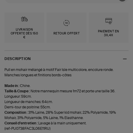
LIVRAISON
PAIEMENT EN
OFFERTE DÈS 150
RETOUR OFFERT
3X,4X
€
DESCRIPTION
Pull en mohair mélangé à motif Fair Isle multicolore, encolure ronde.
Manches longues et finitions bords-côtes
Made in :
Chine.
Taille & Coupe :
Notre mannequin mesure 1m72 et porte une taille 36.
Longueur: 59cm.
Longueur de manches: 64cm.
Demi-tour de poitrine: 55cm.
Composition :
31% Laine, 28% Super kid mohair, 22% Polyamide, 19%
Mohair, 31% Polyamide, 5% Laine, 1% Elasthanne.
Conseil d'entretien :
Lavage à la main uniquement.
(ref-PU0738FAC3L06E11RU)