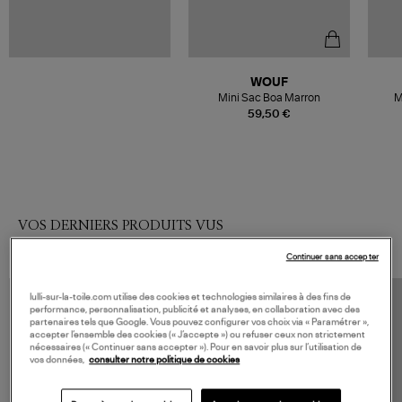
WOUF
Mini Sac Boa Marron
M
59,50 €
VOS DERNIERS PRODUITS VUS
Continuer sans accepter
lulli-sur-la-toile.com utilise des cookies et technologies similaires à des fins de
performance, personnalisation, publicité et analyses, en collaboration avec des
partenaires tels que Google. Vous pouvez configurer vos choix via « Paramétrer »,
accepter l’ensemble des cookies (« J’accepte ») ou refuser ceux non strictement
nécessaires (« Continuer sans accepter »). Pour en savoir plus sur l’utilisation de
vos données,
consulter notre politique de cookies