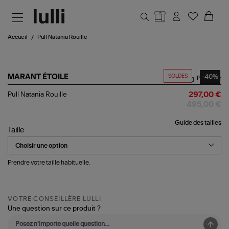
Aller au contenu principal
Accueil
Pull Natania Rouille
SOLDES
-40%
MARANT ÉTOILE
Partager
Pull
Pull Natania Rouille
297,00 €
Natania
495,00 €
Rouille
Guide des tailles
Taille
Prendre votre taille habituelle.
VOTRE CONSEILLÈRE LULLI
Une question sur ce produit ?