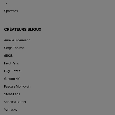
&
Sportmax
CRÉATEURS BIJOUX
Aurélie Bidermann
Serge Thoraval
d1928
Feidt Paris
Gigi Clozeau
Ginette NY
Pascale Monvoisin
Stone Paris
Vanessa Baroni
Vanrycke