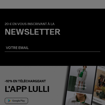
20 € EN VOUS INSCRIVANT À LA
NEWSLETTER
-10% EN TÉLÉCHARGEANT
L'APP LULLI