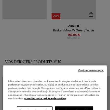
-50%
RUN OF
Baskets Moss W Green/Fucsia
157,50 €
315,00 €
VOS DERNIERS PRODUITS VUS
Continuer sans accepter
lulli-sur-la-toile.com utilise des cookies et technologies similaires à des fins de
performance, personnalisation, publicité et analyses, en collaboration avec des
partenaires tels que Google. Vous pouvez configurer vos choix via « Paramétrer »,
accepter l’ensemble des cookies (« J’accepte ») ou refuser ceux non strictement
nécessaires (« Continuer sans accepter »). Pour en savoir plus sur l’utilisation de
vos données,
consulter notre politique de cookies