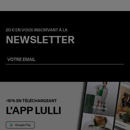
20 € EN VOUS INSCRIVANT À LA
NEWSLETTER
-10% EN TÉLÉCHARGEANT
L'APP LULLI