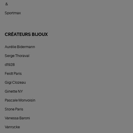
&
Sportmax
CRÉATEURS BIJOUX
Aurélie Bidermann
Serge Thoraval
d1928
Feidt Paris
Gigi Clozeau
Ginette NY
Pascale Monvoisin
Stone Paris
Vanessa Baroni
Vanrycke