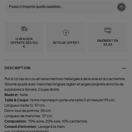
LIVRAISON
PAIEMENT EN
OFFERTE DÈS 150
RETOUR OFFERT
3X,4X
€
DESCRIPTION
Pull à col ras du cou en laine mérinos mélangée à de la soie et du cachemire.
Volume ajusté avec manches longues raglan et larges poignets enrichis de
surpiqûres à l'envers. Coupe droite.
Made in :
Italie.
Taille & Coupe :
Notre mannequin porte une taille S et mesure 175 cm.
Longueur (taille S) : 57 cm.
Demi-tour de poitrine : 55 cm.
Longueur de manches : 57 cm.
Composition :
70% laine, 20% soie, 10% cachemire.
Conseil d'entretien :
Lavage à la main.
(ref-242MMOKN0050930)