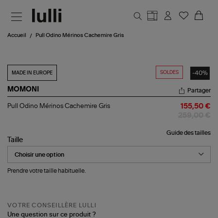
Aller au contenu principal
Accueil
Pull Odino Mérinos Cachemire Gris
SOLDES
-40%
MADE IN EUROPE
MOMONI
Partager
Pull
Pull Odino Mérinos Cachemire Gris
155,50 €
Odino
259,00 €
Mérinos
Cachemire
Guide des tailles
Gris
Taille
Prendre votre taille habituelle.
VOTRE CONSEILLÈRE LULLI
Une question sur ce produit ?