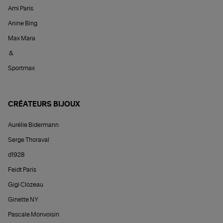
Ami Paris
Anine Bing
Max Mara
&
Sportmax
CRÉATEURS BIJOUX
Aurélie Bidermann
Serge Thoraval
d1928
Feidt Paris
Gigi Clozeau
Ginette NY
Pascale Monvoisin