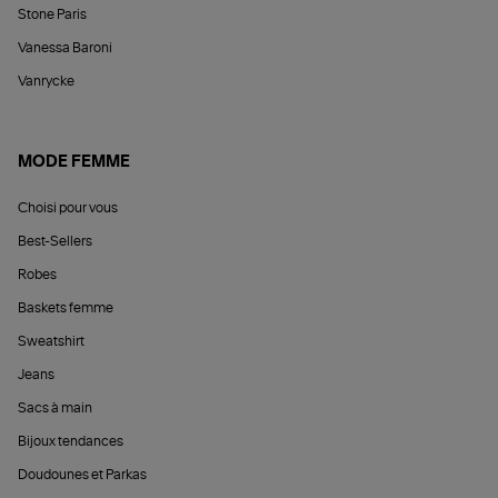
Stone Paris
Vanessa Baroni
Vanrycke
MODE FEMME
Choisi pour vous
Best-Sellers
Robes
Baskets femme
Sweatshirt
Jeans
Sacs à main
Bijoux tendances
Doudounes et Parkas