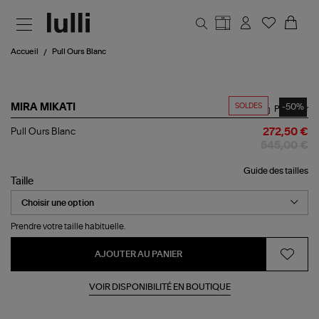
Aller au contenu principal
Accueil
Pull Ours Blanc
SOLDES
-50%
MIRA MIKATI
Partager
Pull
Pull Ours Blanc
272,50 €
Ours
545,00 €
Blanc
Guide des tailles
Taille
Prendre votre taille habituelle.
AJOUTER AU PANIER
VOIR DISPONIBILITÉ EN BOUTIQUE