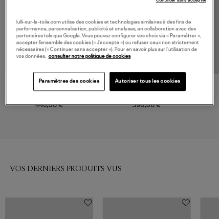
Continuer sans accepter
lulli-sur-la-toile.com utilise des cookies et technologies similaires à des fins de
performance, personnalisation, publicité et analyses, en collaboration avec des
partenaires tels que Google. Vous pouvez configurer vos choix via « Paramétrer »,
accepter l’ensemble des cookies (« J’accepte ») ou refuser ceux non strictement
nécessaires (« Continuer sans accepter »). Pour en savoir plus sur l’utilisation de
vos données,
consulter notre politique de cookies
Paramètres des cookies
Autoriser tous les cookies
CT PLAGE
AMI PARIS
Pull L.Grey
Pull Col Rond Ami De Coeur
Ecru Noir
446,00 €
390,00 €
VOS DERNIERS PRODUITS VUS