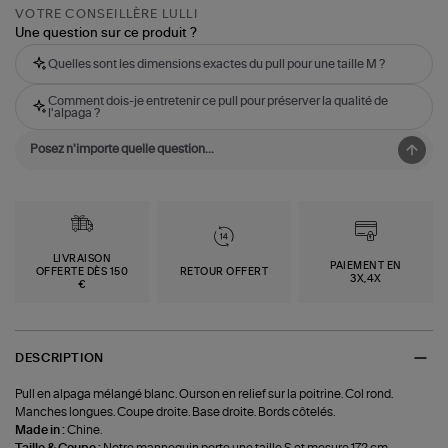
VOTRE CONSEILLÈRE LULLI
Une question sur ce produit ?
Quelles sont les dimensions exactes du pull pour une taille M ?
Comment dois-je entretenir ce pull pour préserver la qualité de
l'alpaga ?
LIVRAISON
PAIEMENT EN
OFFERTE DÈS 150
RETOUR OFFERT
3X,4X
€
DESCRIPTION
Pull en alpaga mélangé blanc. Ourson en relief sur la poitrine. Col rond.
Manches longues. Coupe droite. Base droite. Bords côtelés.
Made in :
Chine.