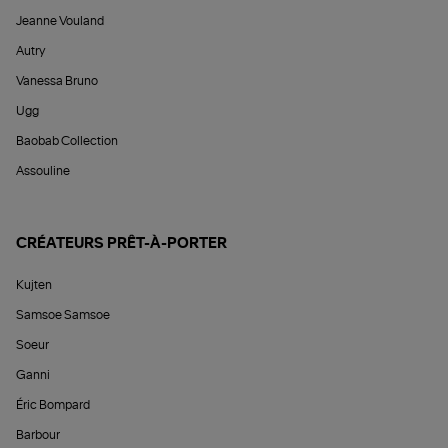
Jeanne Vouland
Autry
Vanessa Bruno
Ugg
Baobab Collection
Assouline
CRÉATEURS PRÊT-À-PORTER
Kujten
Samsoe Samsoe
Soeur
Ganni
Éric Bompard
Barbour