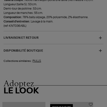
Taille & Coupe :
Notre mannequin porte une taille S et mesure 172 cm.
Longueur (taille S) : 53 cm.
Demi-tour de poitrine : 53 cm.
Longueur de manches : 55 cm.
Composition :
78% baby alpaga, 20% polyamide, 2% élasthanne.
Conseil d'entretien :
Lavage à la main.
(ref-KNT036ABL)
LIVRAISON ET RETOUR
DISPONIBILITÉ BOUTIQUE
PULLS
Collections similaires :
Adoptez
LE LOOK
MADE IN EUROPE