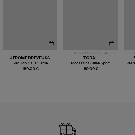
NOUVELLE COLLECTION
N
JEROME DREYFUSS
TORAL
Sac Bobi S Cuir Lamé
Mocassins Killian Sport
Veste
Champagne
Mousse
480,00 €
189,00 €