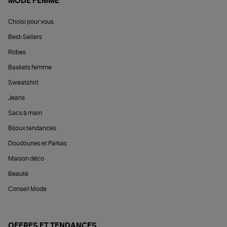
MODE FEMME
Choisi pour vous
Best-Sellers
Robes
Baskets femme
Sweatshirt
Jeans
Sacs à main
Bijoux tendances
Doudounes et Parkas
Maison déco
Beauté
Conseil Mode
OFFRES ET TENDANCES