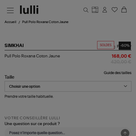
Aller au contenu principal
Accueil
Pull Polo Roxana Coton Jaune
SOLDES
-60%
SIMKHAI
Partager
Pull
Pull Polo Roxana Coton Jaune
168,00 €
Polo
420,00 €
Roxana
Coton
Guide des tailles
Jaune
Taille
Prendre votre taille habituelle.
VOTRE CONSEILLÈRE LULLI
Une question sur ce produit ?