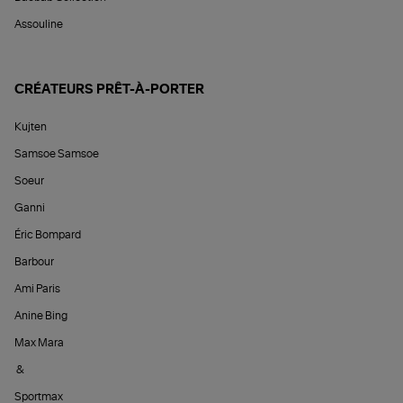
Assouline
CRÉATEURS PRÊT-À-PORTER
Kujten
Samsoe Samsoe
Soeur
Ganni
Éric Bompard
Barbour
Ami Paris
Anine Bing
Max Mara
&
Sportmax