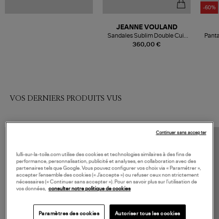
-60%
JEANNE VOULAND
Sandales Sublim Double Cuir
Panta
Texturé Doré
360,00 €
VOS DERNIERS PRODUITS VUS
Continuer sans accepter
lulli-sur-la-toile.com utilise des cookies et technologies similaires à des fins de
performance, personnalisation, publicité et analyses, en collaboration avec des
partenaires tels que Google. Vous pouvez configurer vos choix via « Paramétrer »,
accepter l’ensemble des cookies (« J’accepte ») ou refuser ceux non strictement
nécessaires (« Continuer sans accepter »). Pour en savoir plus sur l’utilisation de
vos données,
consulter notre politique de cookies
Paramètres des cookies
Autoriser tous les cookies