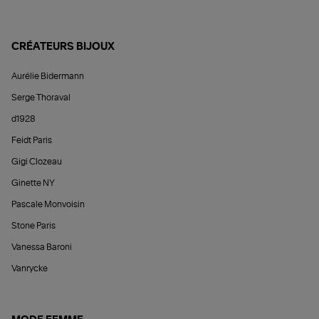
CRÉATEURS BIJOUX
Aurélie Bidermann
Serge Thoraval
d1928
Feidt Paris
Gigi Clozeau
Ginette NY
Pascale Monvoisin
Stone Paris
Vanessa Baroni
Vanrycke