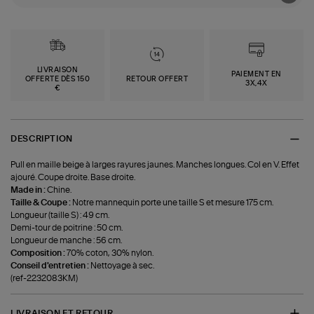
LIVRAISON
PAIEMENT EN
OFFERTE DÈS 150
RETOUR OFFERT
3X,4X
€
DESCRIPTION
Pull en maille beige à larges rayures jaunes. Manches longues. Col en V. Effet
ajouré. Coupe droite. Base droite.
Made in :
Chine.
Taille & Coupe :
Notre mannequin porte une taille S et mesure 175 cm.
Longueur (taille S) : 49 cm.
Demi-tour de poitrine : 50 cm.
Longueur de manche : 56 cm.
Composition :
70% coton, 30% nylon.
Conseil d'entretien :
Nettoyage à sec.
(ref-2232083KM)
LIVRAISON ET RETOUR