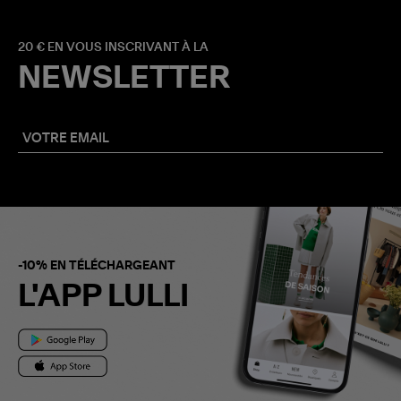
20 € EN VOUS INSCRIVANT À LA
NEWSLETTER
-10% EN TÉLÉCHARGEANT
L'APP LULLI