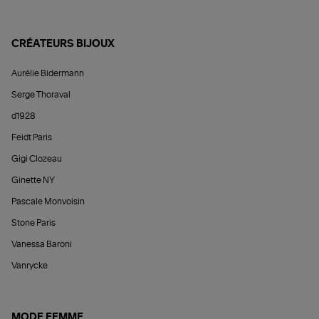
CRÉATEURS BIJOUX
Aurélie Bidermann
Serge Thoraval
d1928
Feidt Paris
Gigi Clozeau
Ginette NY
Pascale Monvoisin
Stone Paris
Vanessa Baroni
Vanrycke
MODE FEMME