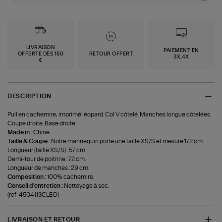
LIVRAISON
PAIEMENT EN
OFFERTE DÈS 150
RETOUR OFFERT
3X,4X
€
DESCRIPTION
Pull en cachemire, imprimé léopard. Col V côtelé. Manches longue côtelées.
Coupe droite. Base droite.
Made in :
Chine.
Taille & Coupe :
Notre mannequin porte une taille XS/S et mesure 172 cm.
Longueur (taille XS/S) : 57 cm.
Demi-tour de poitrine : 72 cm.
Longueur de manches : 29 cm.
Composition :
100% cachemire.
Conseil d'entretien :
Nettoyage à sec.
(ref-4504113CLEO)
LIVRAISON ET RETOUR