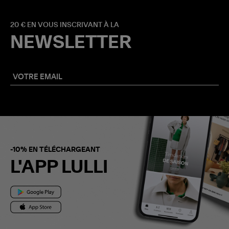
20 € EN VOUS INSCRIVANT À LA
NEWSLETTER
-10% EN TÉLÉCHARGEANT
L'APP LULLI