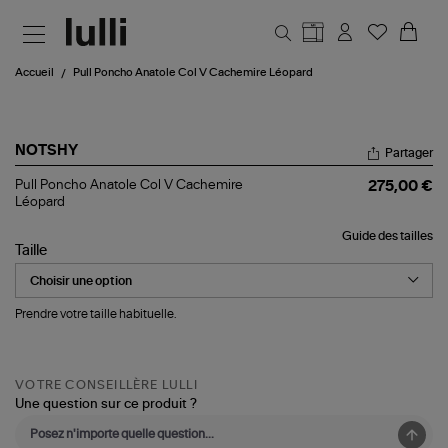
Aller au contenu principal
Accueil
Pull Poncho Anatole Col V Cachemire Léopard
NOTSHY
Partager
Pull
Pull Poncho Anatole Col V Cachemire
275,00 €
Poncho
Léopard
Anatole
Col
Guide des tailles
V
Taille
Cachemire
Léopard
Prendre votre taille habituelle.
VOTRE CONSEILLÈRE LULLI
Une question sur ce produit ?