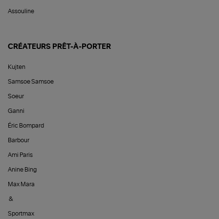
Assouline
CRÉATEURS PRÊT-À-PORTER
Kujten
Samsoe Samsoe
Soeur
Ganni
Éric Bompard
Barbour
Ami Paris
Anine Bing
Max Mara
&
Sportmax