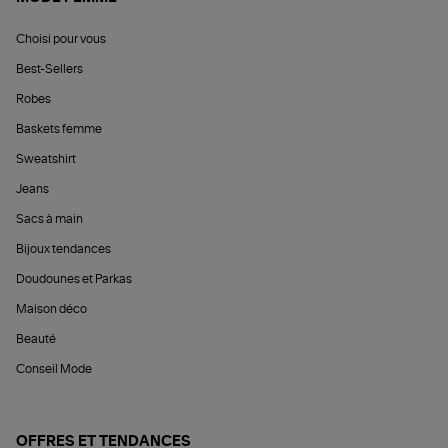
Choisi pour vous
Best-Sellers
Robes
Baskets femme
Sweatshirt
Jeans
Sacs à main
Bijoux tendances
Doudounes et Parkas
Maison déco
Beauté
Conseil Mode
OFFRES ET TENDANCES