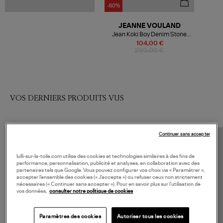
-60%
JEANNE VOULAND
Jean Koki Boy Denim Stone
Noir
104,00 €
260,00 €
VOS DERNIERS PRODUITS VUS
Continuer sans accepter
lulli-sur-la-toile.com utilise des cookies et technologies similaires à des fins de
performance, personnalisation, publicité et analyses, en collaboration avec des
partenaires tels que Google. Vous pouvez configurer vos choix via « Paramétrer »,
accepter l’ensemble des cookies (« J’accepte ») ou refuser ceux non strictement
nécessaires (« Continuer sans accepter »). Pour en savoir plus sur l’utilisation de
vos données,
consulter notre politique de cookies
Paramètres des cookies
Autoriser tous les cookies