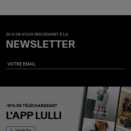
20 € EN VOUS INSCRIVANT À LA
NEWSLETTER
-10% EN TÉLÉCHARGEANT
L'APP LULLI