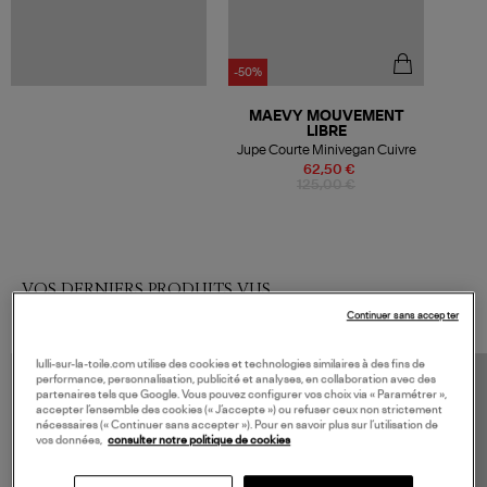
-50%
MAEVY MOUVEMENT
LIBRE
Jupe Courte Minivegan Cuivre
62,50 €
125,00 €
VOS DERNIERS PRODUITS VUS
Continuer sans accepter
lulli-sur-la-toile.com utilise des cookies et technologies similaires à des fins de
performance, personnalisation, publicité et analyses, en collaboration avec des
partenaires tels que Google. Vous pouvez configurer vos choix via « Paramétrer »,
accepter l’ensemble des cookies (« J’accepte ») ou refuser ceux non strictement
nécessaires (« Continuer sans accepter »). Pour en savoir plus sur l’utilisation de
vos données,
consulter notre politique de cookies