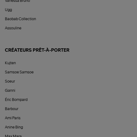
Vanessa Bruno
Ugg
Baobab Collection
Assouline
CRÉATEURS PRÊT-À-PORTER
Kujten
Samsoe Samsoe
Soeur
Ganni
Éric Bompard
Barbour
Ami Paris
Anine Bing
Max Mara