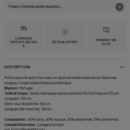
LIVRAISON
PAIEMENT EN
OFFERTE DÈS 150
RETOUR OFFERT
3X,4X
€
DESCRIPTION
Pull à capuche sport chic avec un zip et sa maille toute douce. Manches
longues. Coupe loose et base asymétrique.
Made in :
Portugal.
Taille & Coupe :
Notre mannequin porte une taille XS/S et mesure 172 cm.
Longueur : 59 cm.
Demi-tour de poitrine : 50 cm.
Longueur de manches : 35 cm.
Composition :
40% laine, 30% viscose, 20% polyamide, 10% cachemire.
Conseil d'entretien :
Lavage à la main.
(ref-H2403RIVIERENOIX)