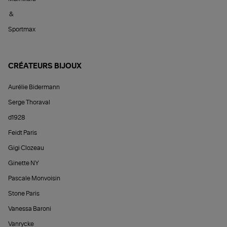
&
Sportmax
CRÉATEURS BIJOUX
Aurélie Bidermann
Serge Thoraval
d1928
Feidt Paris
Gigi Clozeau
Ginette NY
Pascale Monvoisin
Stone Paris
Vanessa Baroni
Vanrycke