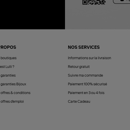
PROPOS
NOS SERVICES
 boutiques
Informations sur la livraison
est Lulli ?
Retour gratuit
 garanties
Suivre ma commande
 garanties Bijoux
Paiement 100% sécurisé
 offres & conditions
Paiement en 3 ou 4 fois
offres d'emploi
Carte Cadeau