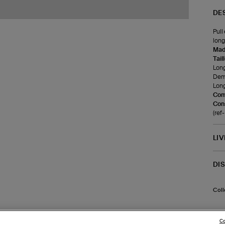
DE
Pull
long
Made
Tail
Long
Demi
Long
Com
Cons
(re
LI
DI
Coll
Co