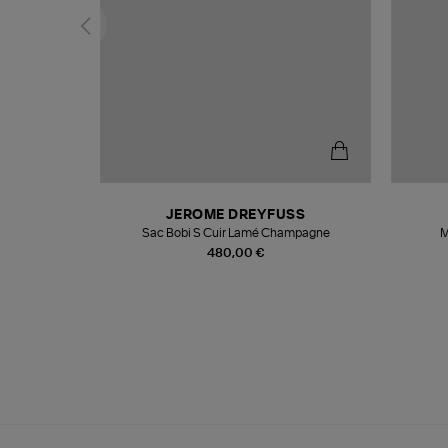
N
JEROME DREYFUSS
te
Sac Bobi S Cuir Lamé Champagne
M
480,00 €