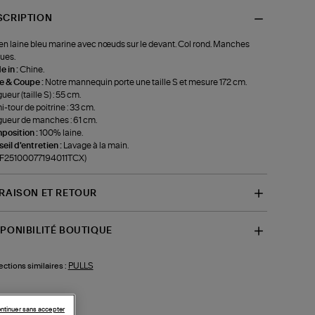
SCRIPTION
 en laine bleu marine avec nœuds sur le devant. Col rond. Manches
ues.
 in :
Chine.
le & Coupe :
Notre mannequin porte une taille S et mesure 172 cm.
ueur (taille S) : 55 cm.
-tour de poitrine : 33 cm.
ueur de manches : 61 cm.
position :
100% laine.
eil d'entretien :
Lavage à la main.
f-F25100077194011TCX)
VRAISON ET RETOUR
SPONIBILITÉ BOUTIQUE
PULLS
ections similaires :
ntinuer sans accepter