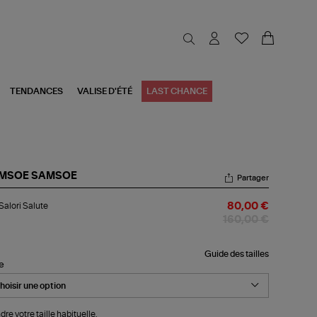
TENDANCES
VALISE D'ÉTÉ
LAST CHANCE
MSOE SAMSOE
Partager
l
 Salori Salute
80,00 €
ori
ute
160,00 €
Guide des tailles
le
dre votre taille habituelle.