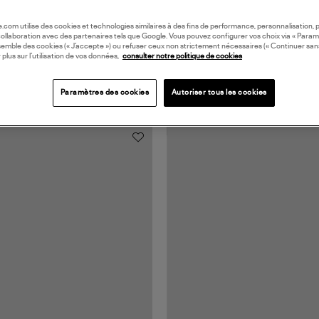
oile.com utilise des cookies et technologies similaires à des fins de performance, personnalisation, p
collaboration avec des partenaires tels que Google. Vous pouvez configurer vos choix via « Param
semble des cookies (« J’accepte ») ou refuser ceux non strictement nécessaires (« Continuer san
 plus sur l’utilisation de vos données,
consulter notre politique de cookies
Paramètres des cookies
Autoriser tous les cookies