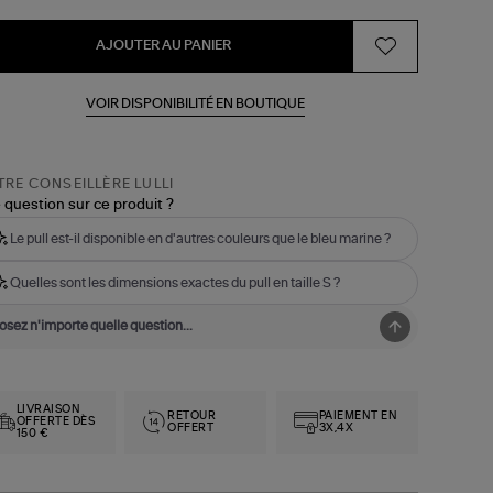
AJOUTER AU PANIER
VOIR DISPONIBILITÉ EN BOUTIQUE
RE CONSEILLÈRE LULLI
 question sur ce produit ?
Le pull est-il disponible en d'autres couleurs que le bleu marine ?
Quelles sont les dimensions exactes du pull en taille S ?
LIVRAISON
RETOUR
PAIEMENT EN
OFFERTE DÈS
OFFERT
3X,4X
150 €