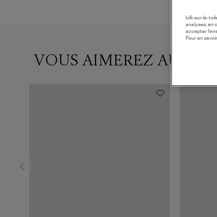
lulli-sur-la-t
analyses, en 
accepter l’en
Pour en savoir
VOUS AIMEREZ AUSSI