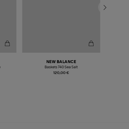
NEW BALANCE
e
Baskets 740 Sea Salt
Veste
120,00 €