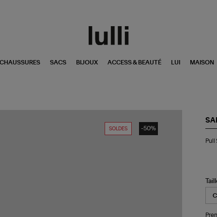
CHAUSSURES
SACS
BIJOUX
ACCESS & BEAUTÉ
LUI
MAISON
SA
-50%
SOLDES
Pul
Pull
Sal
Sal
Tail
Pren