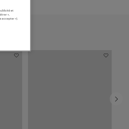
ublicité et
étrer »,
s accepter »).